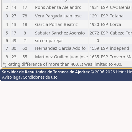
2
14
17
Pons Abenza Alejandro
1931
ESP
CAC Benia
3
27
78
Vera Pargada Juan Jose
1291
ESP
Totana
4
13
18
Garcia Porlan Beatriz
1920
ESP
Lorca
5
17
8
Sabater Sanchez Asensio
2072
ESP
Cabezo Tor
6
49
-2
sin emparejar
0
7
30
60
Hernandez Garcia Adolfo
1559
ESP
independ
8
23
55
Martinez Guillen Juan Jose
1635
ESP
Trovero Ma
*) Rating difference of more than 400. It was limited to 400.
Servidor de Resultados de Torneos de Ajedrez
© 2006-2026 Heinz H
Aviso legal/Condiciones de uso