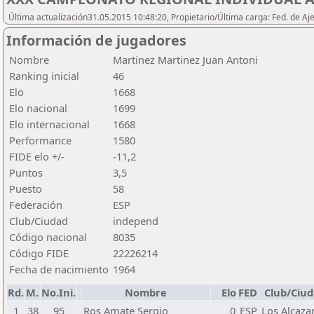
Última actualización31.05.2015 10:48:20, Propietario/Última carga: Fed. de Aj
Información de jugadores
Nombre
Martinez Martinez Juan Antoni
Ranking inicial
46
Elo
1668
Elo nacional
1699
Elo internacional
1668
Performance
1580
FIDE elo +/-
-11,2
Puntos
3,5
Puesto
58
Federación
ESP
Club/Ciudad
independ
Código nacional
8035
Código FIDE
22226214
Fecha de nacimiento
1964
Rd.
M.
No.Ini.
Nombre
Elo
FED
Club/Ciu
1
38
95
Ros Amate Sergio
0
ESP
Los Alcaza