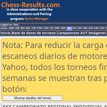
Logged on: Gast
Arabic
ARM
AZE
BIH
BUL
CAT
CHN
CRO
CZE
DEN
ENG
ESP
FAI
FIN
FRA
GER
GRE
INA
I
Inicio
Base de datos de torneos
Campeonato AUT
Imágenes
Nota: Para reducir la carga 
escaneos diarios de motor
Yahoo, todos los torneos f
semanas se muestran tras p
botón:
XXX CAMPEONATO REGIONAL INDIVIDUAL AB