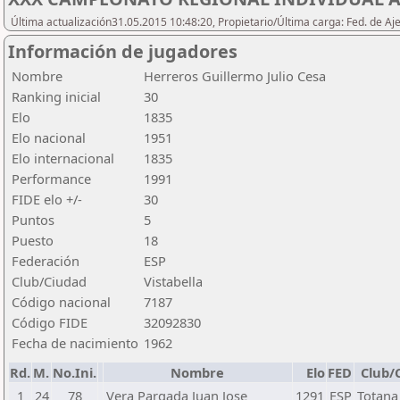
Última actualización31.05.2015 10:48:20, Propietario/Última carga: Fed. de Aj
Información de jugadores
Nombre
Herreros Guillermo Julio Cesa
Ranking inicial
30
Elo
1835
Elo nacional
1951
Elo internacional
1835
Performance
1991
FIDE elo +/-
30
Puntos
5
Puesto
18
Federación
ESP
Club/Ciudad
Vistabella
Código nacional
7187
Código FIDE
32092830
Fecha de nacimiento
1962
Rd.
M.
No.Ini.
Nombre
Elo
FED
Club/
1
24
78
Vera Pargada Juan Jose
1291
ESP
Totana