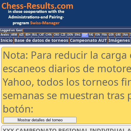
Logged on: Gast
Arabic
ARM
AZE
BIH
BUL
CAT
CHN
CRO
CZE
DEN
ENG
ESP
FAI
FIN
FRA
GER
GRE
INA
I
Inicio
Base de datos de torneos
Campeonato AUT
Imágenes
Nota: Para reducir la carga 
escaneos diarios de motor
Yahoo, todos los torneos f
semanas se muestran tras p
botón:
XXX CAMPEONATO REGIONAL INDIVIDUAL AB