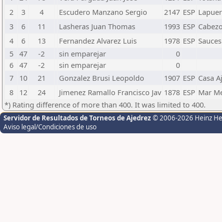
2
3
4
Escudero Manzano Sergio
2147
ESP
Lapuer
3
6
11
Lasheras Juan Thomas
1993
ESP
Cabezo
4
6
13
Fernandez Alvarez Luis
1978
ESP
Sauces
5
47
-2
sin emparejar
0
6
47
-2
sin emparejar
0
7
10
21
Gonzalez Brusi Leopoldo
1907
ESP
Casa A
8
12
24
Jimenez Ramallo Francisco Jav
1878
ESP
Mar M
*) Rating difference of more than 400. It was limited to 400.
Servidor de Resultados de Torneos de Ajedrez
© 2006-2026 Heinz H
Aviso legal/Condiciones de uso