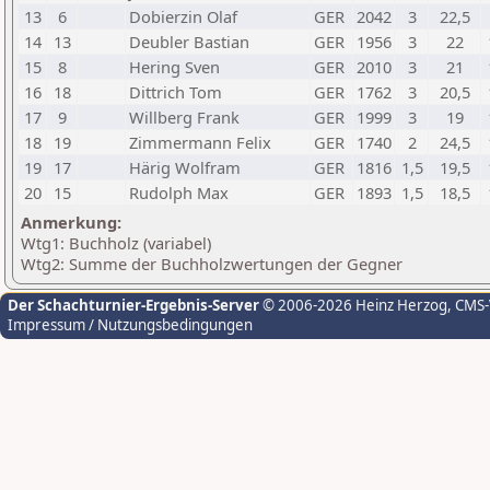
13
6
Dobierzin Olaf
GER
2042
3
22,5
14
13
Deubler Bastian
GER
1956
3
22
15
8
Hering Sven
GER
2010
3
21
16
18
Dittrich Tom
GER
1762
3
20,5
17
9
Willberg Frank
GER
1999
3
19
18
19
Zimmermann Felix
GER
1740
2
24,5
19
17
Härig Wolfram
GER
1816
1,5
19,5
20
15
Rudolph Max
GER
1893
1,5
18,5
Anmerkung:
Wtg1: Buchholz (variabel)
Wtg2: Summe der Buchholzwertungen der Gegner
Der Schachturnier-Ergebnis-Server
© 2006-2026 Heinz Herzog
, CMS
Impressum / Nutzungsbedingungen