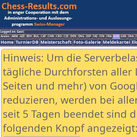
Logged on: Gast
Arabic
ARM
AZE
BIH
BUL
CAT
CHN
CRO
CZE
DEN
ENG
ESP
FAI
FIN
FRA
GER
GRE
INA
I
Home
TurnierDB
Meisterschaft
Foto-Galerie
Meldekartei
El
Hinweis: Um die Serverbela
tägliche Durchforsten aller 
Seiten und mehr) von Goog
reduzieren, werden bei alle
seit 5 Tagen beendet sind d
folgenden Knopf angezeigt