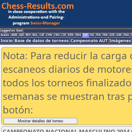
Logged on: Gast
Arabic
ARM
AZE
BIH
BUL
CAT
CHN
CRO
CZE
DEN
ENG
ESP
FAI
FIN
FRA
GER
GRE
INA
I
Inicio
Base de datos de torneos
Campeonato AUT
Imágenes
Nota: Para reducir la carga 
escaneos diarios de motor
todos los torneos finalizad
semanas se muestran tras p
botón:
CAMPEONATO NACIONAL MASCULINO 2014 