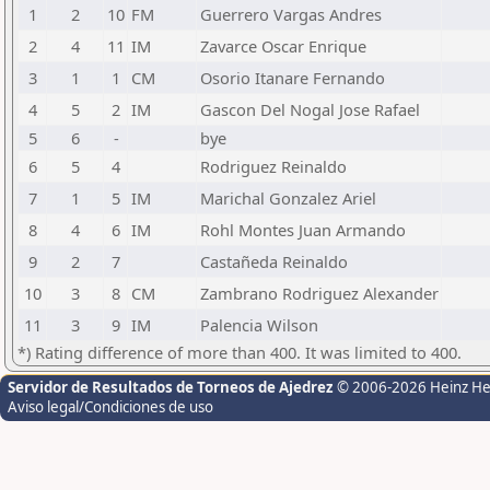
1
2
10
FM
Guerrero Vargas Andres
2
4
11
IM
Zavarce Oscar Enrique
3
1
1
CM
Osorio Itanare Fernando
4
5
2
IM
Gascon Del Nogal Jose Rafael
5
6
-
bye
6
5
4
Rodriguez Reinaldo
7
1
5
IM
Marichal Gonzalez Ariel
8
4
6
IM
Rohl Montes Juan Armando
9
2
7
Castañeda Reinaldo
10
3
8
CM
Zambrano Rodriguez Alexander
11
3
9
IM
Palencia Wilson
*) Rating difference of more than 400. It was limited to 400.
Servidor de Resultados de Torneos de Ajedrez
© 2006-2026 Heinz H
Aviso legal/Condiciones de uso