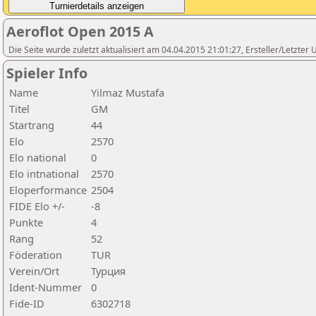
Aeroflot Open 2015 A
Die Seite wurde zuletzt aktualisiert am 04.04.2015 21:01:27, Ersteller/Letzter
Spieler Info
Name
Yilmaz Mustafa
Titel
GM
Startrang
44
Elo
2570
Elo national
0
Elo intnational
2570
Eloperformance
2504
FIDE Elo +/-
-8
Punkte
4
Rang
52
Föderation
TUR
Verein/Ort
Турция
Ident-Nummer
0
Fide-ID
6302718