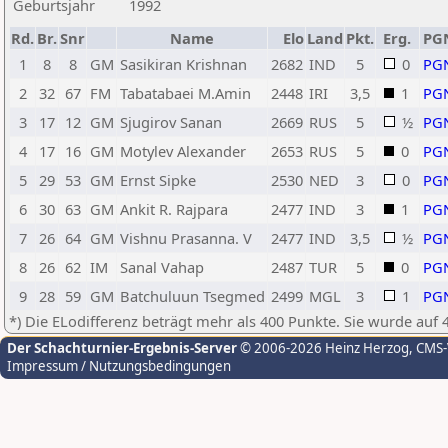
Geburtsjahr
1992
Rd.
Br.
Snr
Name
Elo
Land
Pkt.
Erg.
PG
1
8
8
GM
Sasikiran Krishnan
2682
IND
5
0
PG
2
32
67
FM
Tabatabaei M.Amin
2448
IRI
3,5
1
PG
3
17
12
GM
Sjugirov Sanan
2669
RUS
5
½
PG
4
17
16
GM
Motylev Alexander
2653
RUS
5
0
PG
5
29
53
GM
Ernst Sipke
2530
NED
3
0
PG
6
30
63
GM
Ankit R. Rajpara
2477
IND
3
1
PG
7
26
64
GM
Vishnu Prasanna. V
2477
IND
3,5
½
PG
8
26
62
IM
Sanal Vahap
2487
TUR
5
0
PG
9
28
59
GM
Batchuluun Tsegmed
2499
MGL
3
1
PG
*) Die ELodifferenz beträgt mehr als 400 Punkte. Sie wurde auf 
Der Schachturnier-Ergebnis-Server
© 2006-2026 Heinz Herzog
, CMS
Impressum / Nutzungsbedingungen