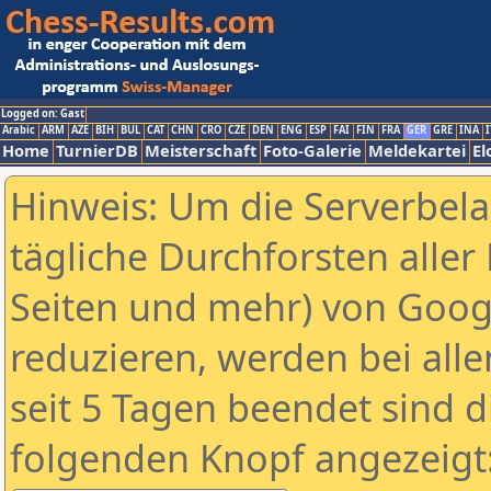
Logged on: Gast
Arabic
ARM
AZE
BIH
BUL
CAT
CHN
CRO
CZE
DEN
ENG
ESP
FAI
FIN
FRA
GER
GRE
INA
I
Home
TurnierDB
Meisterschaft
Foto-Galerie
Meldekartei
El
Hinweis: Um die Serverbel
tägliche Durchforsten aller 
Seiten und mehr) von Goog
reduzieren, werden bei alle
seit 5 Tagen beendet sind d
folgenden Knopf angezeigt