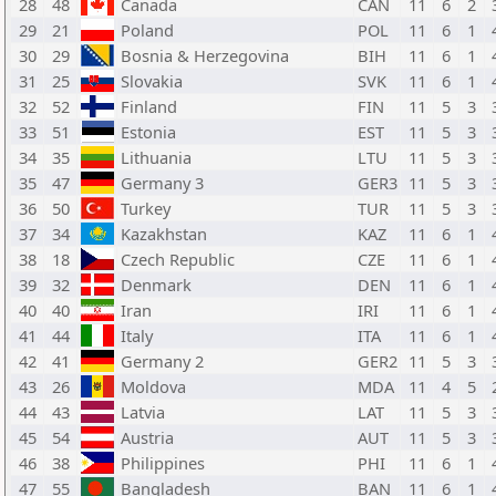
28
48
Canada
CAN
11
6
2
29
21
Poland
POL
11
6
1
30
29
Bosnia & Herzegovina
BIH
11
6
1
31
25
Slovakia
SVK
11
6
1
32
52
Finland
FIN
11
5
3
33
51
Estonia
EST
11
5
3
34
35
Lithuania
LTU
11
5
3
35
47
Germany 3
GER3
11
5
3
36
50
Turkey
TUR
11
5
3
37
34
Kazakhstan
KAZ
11
6
1
38
18
Czech Republic
CZE
11
6
1
39
32
Denmark
DEN
11
6
1
40
40
Iran
IRI
11
6
1
41
44
Italy
ITA
11
6
1
42
41
Germany 2
GER2
11
5
3
43
26
Moldova
MDA
11
4
5
44
43
Latvia
LAT
11
5
3
45
54
Austria
AUT
11
5
3
46
38
Philippines
PHI
11
6
1
47
55
Bangladesh
BAN
11
6
1