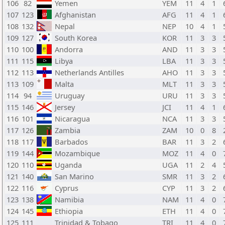
106
82
Yemen
YEM
11
4
1
107
123
Afghanistan
AFG
11
4
1
108
132
Nepal
NEP
10
4
1
109
127
South Korea
KOR
11
3
3
110
100
Andorra
AND
11
3
3
111
115
Libya
LBA
11
3
3
112
113
Netherlands Antilles
AHO
11
3
3
113
109
Malta
MLT
11
3
3
114
94
Uruguay
URU
11
3
3
115
146
Jersey
JCI
11
4
1
116
101
Nicaragua
NCA
11
3
3
117
126
Zambia
ZAM
10
0
8
118
117
Barbados
BAR
11
3
2
119
144
Mozambique
MOZ
11
4
0
120
110
Uganda
UGA
11
2
4
121
140
San Marino
SMR
11
3
2
122
116
Cyprus
CYP
11
3
2
123
138
Namibia
NAM
11
4
0
124
145
Ethiopia
ETH
11
4
0
125
111
Trinidad & Tobago
TRI
11
4
0