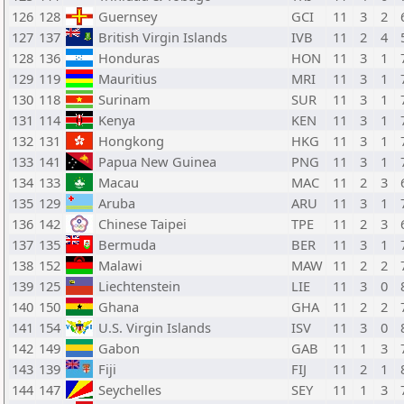
126
128
Guernsey
GCI
11
3
2
127
137
British Virgin Islands
IVB
11
2
4
128
136
Honduras
HON
11
3
1
129
119
Mauritius
MRI
11
3
1
130
118
Surinam
SUR
11
3
1
131
114
Kenya
KEN
11
3
1
132
131
Hongkong
HKG
11
3
1
133
141
Papua New Guinea
PNG
11
3
1
134
133
Macau
MAC
11
2
3
135
129
Aruba
ARU
11
3
1
136
142
Chinese Taipei
TPE
11
2
3
137
135
Bermuda
BER
11
3
1
138
152
Malawi
MAW
11
2
2
139
125
Liechtenstein
LIE
11
3
0
140
150
Ghana
GHA
11
2
2
141
154
U.S. Virgin Islands
ISV
11
3
0
142
149
Gabon
GAB
11
1
3
143
139
Fiji
FIJ
11
2
1
144
147
Seychelles
SEY
11
1
3