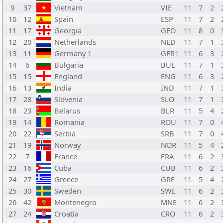
9
37
Vietnam
VIE
11
7
2
10
12
Spain
ESP
11
7
2
11
17
Georgia
GEO
11
8
0
12
20
Netherlands
NED
11
7
1
13
11
Germany 1
GER1
11
6
3
14
6
Bulgaria
BUL
11
7
1
15
15
England
ENG
11
6
3
16
13
India
IND
11
7
1
17
28
Slovenia
SLO
11
7
1
18
23
Belarus
BLR
11
5
4
19
14
Romania
ROU
11
7
0
20
22
Serbia
SRB
11
7
0
21
19
Norway
NOR
11
5
4
22
7
France
FRA
11
6
2
23
16
Cuba
CUB
11
6
2
24
27
Greece
GRE
11
5
4
25
30
Sweden
SWE
11
6
2
26
42
Montenegro
MNE
11
6
2
27
24
Croatia
CRO
11
6
2