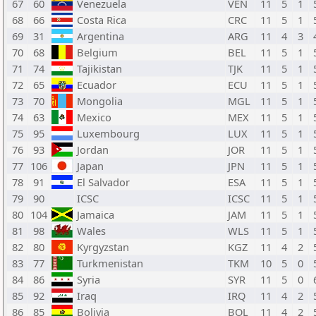
67
60
Venezuela
VEN
11
5
1
68
66
Costa Rica
CRC
11
5
1
69
31
Argentina
ARG
11
4
3
70
68
Belgium
BEL
11
5
1
71
74
Tajikistan
TJK
11
5
1
72
65
Ecuador
ECU
11
5
1
73
70
Mongolia
MGL
11
5
1
74
63
Mexico
MEX
11
5
1
75
95
Luxembourg
LUX
11
5
1
76
93
Jordan
JOR
11
5
1
77
106
Japan
JPN
11
5
1
78
91
El Salvador
ESA
11
5
1
79
90
ICSC
ICSC
11
5
1
80
104
Jamaica
JAM
11
5
1
81
98
Wales
WLS
11
5
1
82
80
Kyrgyzstan
KGZ
11
4
2
83
77
Turkmenistan
TKM
10
5
0
84
86
Syria
SYR
11
5
0
85
92
Iraq
IRQ
11
4
2
86
85
Bolivia
BOL
11
4
2