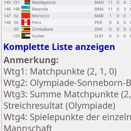
145
151
Madagascar
MAD
11
0
4
146
148
Rwanda
RWA
11
0
3
147
62
Morocco
MAR
1
0
0
148
56
Peru
PER
0
0
0
99
Zimbabwe
ZIM
0
0
0
120
Sudan
SUD
0
0
0
Komplette Liste anzeigen
Anmerkung:
Wtg1: Matchpunkte (2, 1, 0)
Wtg2: Olympiade-Sonneborn-
Wtg3: Summe Matchpunkte (2,
Streichresultat (Olympiade)
Wtg4: Spielepunkte der einzeln
Mannschaft