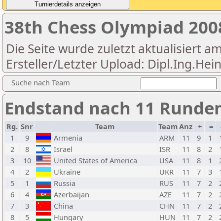
38th Chess Olympiad 20
Die Seite wurde zuletzt aktualisiert a
Ersteller/Letzter Upload: Dipl.Ing.Hei
Suche nach Team
Endstand nach 11 Runde
Rg.
Snr
Team
Team
Anz
+
=
1
9
Armenia
ARM
11
9
1
2
8
Israel
ISR
11
8
2
3
10
United States of America
USA
11
8
1
4
2
Ukraine
UKR
11
7
3
5
1
Russia
RUS
11
7
2
6
4
Azerbaijan
AZE
11
7
2
7
3
China
CHN
11
7
2
8
5
Hungary
HUN
11
7
2