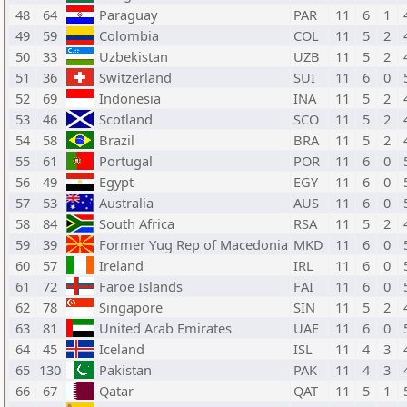
48
64
Paraguay
PAR
11
6
1
49
59
Colombia
COL
11
5
2
50
33
Uzbekistan
UZB
11
5
2
51
36
Switzerland
SUI
11
6
0
52
69
Indonesia
INA
11
5
2
53
46
Scotland
SCO
11
5
2
54
58
Brazil
BRA
11
5
2
55
61
Portugal
POR
11
6
0
56
49
Egypt
EGY
11
6
0
57
53
Australia
AUS
11
6
0
58
84
South Africa
RSA
11
5
2
59
39
Former Yug Rep of Macedonia
MKD
11
6
0
60
57
Ireland
IRL
11
6
0
61
72
Faroe Islands
FAI
11
6
0
62
78
Singapore
SIN
11
5
2
63
81
United Arab Emirates
UAE
11
6
0
64
45
Iceland
ISL
11
4
3
65
130
Pakistan
PAK
11
4
3
66
67
Qatar
QAT
11
5
1