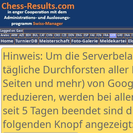
Logged on: Gast
Arabic
ARM
AZE
BIH
BUL
CAT
CHN
CRO
CZE
DEN
ENG
ESP
FAI
FIN
FRA
GER
GRE
INA
I
Home
TurnierDB
Meisterschaft
Foto-Galerie
Meldekartei
El
Hinweis: Um die Serverbel
tägliche Durchforsten aller 
Seiten und mehr) von Goog
reduzieren, werden bei alle
seit 5 Tagen beendet sind d
folgenden Knopf angezeigt