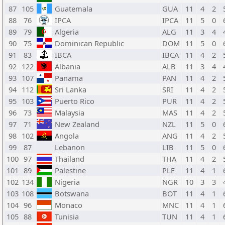
87
105
Guatemala
GUA
11
4
2
88
76
IPCA
IPCA
11
5
0
89
79
Algeria
ALG
11
3
4
90
75
Dominican Republic
DOM
11
5
0
91
83
IBCA
IBCA
11
4
2
92
122
Albania
ALB
11
3
4
93
107
Panama
PAN
11
4
2
94
112
Sri Lanka
SRI
11
4
2
95
103
Puerto Rico
PUR
11
4
2
96
73
Malaysia
MAS
11
4
2
97
71
New Zealand
NZL
11
5
0
98
102
Angola
ANG
11
4
2
99
87
Lebanon
LIB
11
5
0
100
97
Thailand
THA
11
4
2
101
89
Palestine
PLE
11
4
1
102
134
Nigeria
NGR
10
3
3
103
108
Botswana
BOT
11
4
1
104
96
Monaco
MNC
11
4
1
105
88
Tunisia
TUN
11
4
1