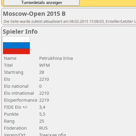
Moscow-Open 2015 B
Die Seite wurde zuletzt aktualisiert am 08.02.2015 15:08:03, Ersteller/Letzte
Spieler Info
Name
Petrukhina Irina
Titel
WFM
Startrang
28
Elo
2210
Elo national
0
Elo intnational
2210
Eloperformance
2219
FIDE Elo +/-
3,4
Punkte
5,5
Rang
25
Föderation
RUS
Verein/Ort
Томская обл.