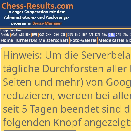
Logged on: Gast
Arabic
ARM
AZE
BIH
BUL
CAT
CHN
CRO
CZE
DEN
ENG
ESP
FAI
FIN
FRA
GER
GRE
INA
I
Home
TurnierDB
Meisterschaft
Foto-Galerie
Meldekartei
El
Hinweis: Um die Serverbel
tägliche Durchforsten aller 
Seiten und mehr) von Goog
reduzieren, werden bei alle
seit 5 Tagen beendet sind d
folgenden Knopf angezeigt