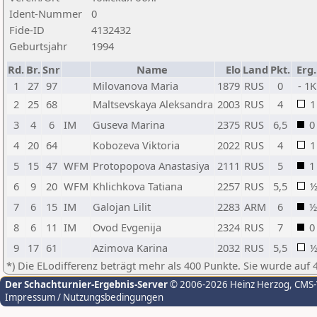
Ident-Nummer
0
Fide-ID
4132432
Geburtsjahr
1994
Rd.
Br.
Snr
Name
Elo
Land
Pkt.
Erg.
1
27
97
Milovanova Maria
1879
RUS
0
- 1K
2
25
68
Maltsevskaya Aleksandra
2003
RUS
4
1
3
4
6
IM
Guseva Marina
2375
RUS
6,5
0
4
20
64
Kobozeva Viktoria
2022
RUS
4
1
5
15
47
WFM
Protopopova Anastasiya
2111
RUS
5
1
6
9
20
WFM
Khlichkova Tatiana
2257
RUS
5,5
7
6
15
IM
Galojan Lilit
2283
ARM
6
½
8
6
11
IM
Ovod Evgenija
2324
RUS
7
0
9
17
61
Azimova Karina
2032
RUS
5,5
*) Die ELodifferenz beträgt mehr als 400 Punkte. Sie wurde auf 
Der Schachturnier-Ergebnis-Server
© 2006-2026 Heinz Herzog
, CMS
Impressum / Nutzungsbedingungen