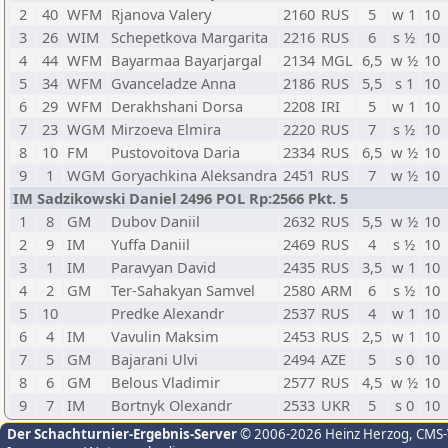
2
40
WFM
Rjanova Valery
2160
RUS
5
w 1
10
3
26
WIM
Schepetkova Margarita
2216
RUS
6
s ½
10
4
44
WFM
Bayarmaa Bayarjargal
2134
MGL
6,5
w ½
10
5
34
WFM
Gvanceladze Anna
2186
RUS
5,5
s 1
10
6
29
WFM
Derakhshani Dorsa
2208
IRI
5
w 1
10
7
23
WGM
Mirzoeva Elmira
2220
RUS
7
s ½
10
8
10
FM
Pustovoitova Daria
2334
RUS
6,5
w ½
10
9
1
WGM
Goryachkina Aleksandra
2451
RUS
7
w ½
10
IM Sadzikowski Daniel 2496 POL Rp:2566 Pkt. 5
1
8
GM
Dubov Daniil
2632
RUS
5,5
w ½
10
2
9
IM
Yuffa Daniil
2469
RUS
4
s ½
10
3
1
IM
Paravyan David
2435
RUS
3,5
w 1
10
4
2
GM
Ter-Sahakyan Samvel
2580
ARM
6
s ½
10
5
10
Predke Alexandr
2537
RUS
4
w 1
10
6
4
IM
Vavulin Maksim
2453
RUS
2,5
w 1
10
7
5
GM
Bajarani Ulvi
2494
AZE
5
s 0
10
8
6
GM
Belous Vladimir
2577
RUS
4,5
w ½
10
9
7
IM
Bortnyk Olexandr
2533
UKR
5
s 0
10
Der Schachturnier-Ergebnis-Server
© 2006-2026 Heinz Herzog
, CMS