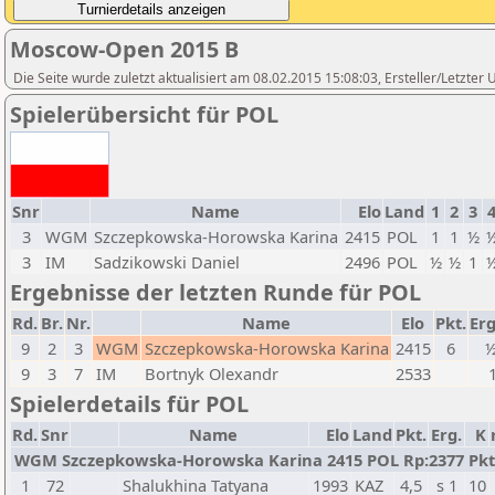
Moscow-Open 2015 B
Die Seite wurde zuletzt aktualisiert am 08.02.2015 15:08:03, Ersteller/Letzte
Spielerübersicht für POL
Snr
Name
Elo
Land
1
2
3
3
WGM
Szczepkowska-Horowska Karina
2415
POL
1
1
½
3
IM
Sadzikowski Daniel
2496
POL
½
½
1
Ergebnisse der letzten Runde für POL
Rd.
Br.
Nr.
Name
Elo
Pkt.
Er
9
2
3
WGM
Szczepkowska-Horowska Karina
2415
6
½
9
3
7
IM
Bortnyk Olexandr
2533
Spielerdetails für POL
Rd.
Snr
Name
Elo
Land
Pkt.
Erg.
K
WGM Szczepkowska-Horowska Karina 2415 POL Rp:2377 Pkt.
1
72
Shalukhina Tatyana
1993
KAZ
4,5
s 1
10