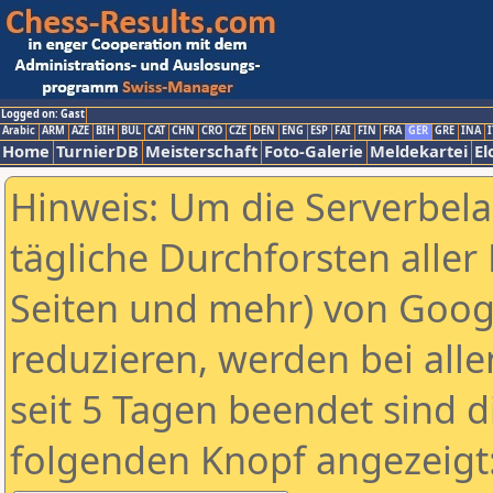
Logged on: Gast
Arabic
ARM
AZE
BIH
BUL
CAT
CHN
CRO
CZE
DEN
ENG
ESP
FAI
FIN
FRA
GER
GRE
INA
I
Home
TurnierDB
Meisterschaft
Foto-Galerie
Meldekartei
El
Hinweis: Um die Serverbel
tägliche Durchforsten aller 
Seiten und mehr) von Goog
reduzieren, werden bei alle
seit 5 Tagen beendet sind d
folgenden Knopf angezeigt