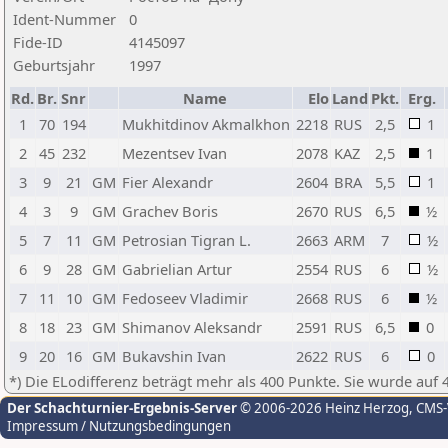
Ident-Nummer
0
Fide-ID
4145097
Geburtsjahr
1997
Rd.
Br.
Snr
Name
Elo
Land
Pkt.
Erg.
1
70
194
Mukhitdinov Akmalkhon
2218
RUS
2,5
1
2
45
232
Mezentsev Ivan
2078
KAZ
2,5
1
3
9
21
GM
Fier Alexandr
2604
BRA
5,5
1
4
3
9
GM
Grachev Boris
2670
RUS
6,5
½
5
7
11
GM
Petrosian Tigran L.
2663
ARM
7
½
6
9
28
GM
Gabrielian Artur
2554
RUS
6
½
7
11
10
GM
Fedoseev Vladimir
2668
RUS
6
½
8
18
23
GM
Shimanov Aleksandr
2591
RUS
6,5
0
9
20
16
GM
Bukavshin Ivan
2622
RUS
6
0
*) Die ELodifferenz beträgt mehr als 400 Punkte. Sie wurde auf 
Der Schachturnier-Ergebnis-Server
© 2006-2026 Heinz Herzog
, CMS
Impressum / Nutzungsbedingungen