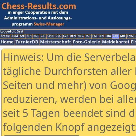
Logged on: Gast
Arabic
ARM
AZE
BIH
BUL
CAT
CHN
CRO
CZE
DEN
ENG
ESP
FAI
FIN
FRA
GER
GRE
INA
I
Home
TurnierDB
Meisterschaft
Foto-Galerie
Meldekartei
El
Hinweis: Um die Serverbel
tägliche Durchforsten aller 
Seiten und mehr) von Goog
reduzieren, werden bei alle
seit 5 Tagen beendet sind d
folgenden Knopf angezeigt