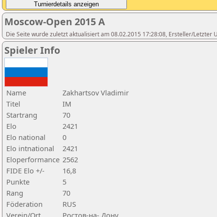
Moscow-Open 2015 A
Die Seite wurde zuletzt aktualisiert am 08.02.2015 17:28:08, Ersteller/Letzte
Spieler Info
Name
Zakhartsov Vladimir
Titel
IM
Startrang
70
Elo
2421
Elo national
0
Elo intnational
2421
Eloperformance
2562
FIDE Elo +/-
16,8
Punkte
5
Rang
70
Föderation
RUS
Verein/Ort
Ростов-на- Дону