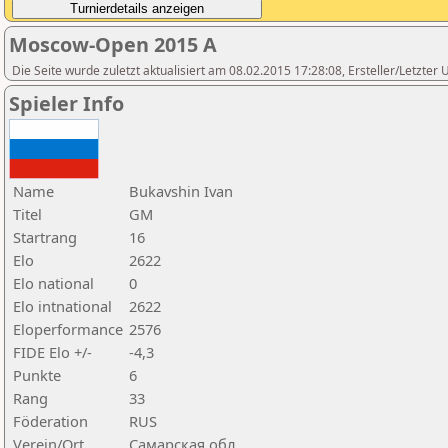
Moscow-Open 2015 A
Die Seite wurde zuletzt aktualisiert am 08.02.2015 17:28:08, Ersteller/Letzte
Spieler Info
Name
Bukavshin Ivan
Titel
GM
Startrang
16
Elo
2622
Elo national
0
Elo intnational
2622
Eloperformance
2576
FIDE Elo +/-
-4,3
Punkte
6
Rang
33
Föderation
RUS
Verein/Ort
Самарская обл