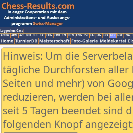
Logged on: Gast
Arabic
ARM
AZE
BIH
BUL
CAT
CHN
CRO
CZE
DEN
ENG
ESP
FAI
FIN
FRA
GER
GRE
INA
I
Home
TurnierDB
Meisterschaft
Foto-Galerie
Meldekartei
El
Hinweis: Um die Serverbel
tägliche Durchforsten aller 
Seiten und mehr) von Goog
reduzieren, werden bei alle
seit 5 Tagen beendet sind d
folgenden Knopf angezeigt