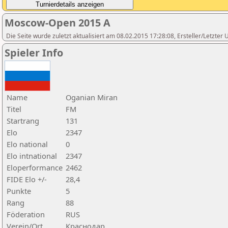
Moscow-Open 2015 A
Die Seite wurde zuletzt aktualisiert am 08.02.2015 17:28:08, Ersteller/Letzte
Spieler Info
Name
Oganian Miran
Titel
FM
Startrang
131
Elo
2347
Elo national
0
Elo intnational
2347
Eloperformance
2462
FIDE Elo +/-
28,4
Punkte
5
Rang
88
Föderation
RUS
Verein/Ort
Краснодар