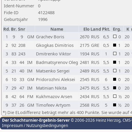
Ident-Nummer
0
Fide-ID
4122488
Geburtsjahr
1996
Rd.
Br.
Snr
Name
Elo
Land
Pkt.
Erg.
K
1
9
9
GM
Grachev Boris
2670
RUS
6,5
0
20
2
92
208
Gkogkas Dimitrios
2175
GRE
0,5
1
20
3
83
243
Dmitrenko Viktor
1934
RUS
1
1
20
4
33
44
IM
Badmatsyrenov Oleg
2481
RUS
5,5
1
20
5
21
40
IM
Matsenko Sergei
2489
RUS
5,5
1
20
6
10
33
GM
Pridorozhni Aleksei
2545
RUS
6
0
20
7
29
47
IM
Matinian Nikita
2475
RUS
5,5
0
20
8
42
64
FM
Kukhmazov Arsen
2434
RUS
5,5
½
20
9
37
26
GM
Timofeev Artyom
2568
RUS
5
½
20
*) Die ELodifferenz beträgt mehr als 400 Punkte. Sie wurde auf 
Der Schachturnier-Ergebnis-Server
© 2006-2026 Heinz Herzog
, CMS
Impressum / Nutzungsbedingungen