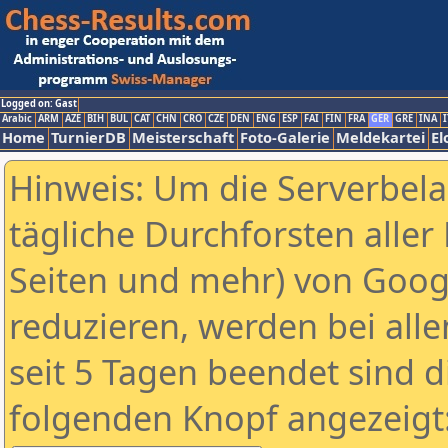
Logged on: Gast
Arabic
ARM
AZE
BIH
BUL
CAT
CHN
CRO
CZE
DEN
ENG
ESP
FAI
FIN
FRA
GER
GRE
INA
I
Home
TurnierDB
Meisterschaft
Foto-Galerie
Meldekartei
El
Hinweis: Um die Serverbel
tägliche Durchforsten aller 
Seiten und mehr) von Goog
reduzieren, werden bei alle
seit 5 Tagen beendet sind d
folgenden Knopf angezeigt