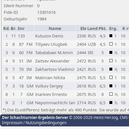
Ident-Nummer
0
Fide-ID
13301616
Geburtsjahr
1984
Rd.
Br.
Snr
Name
Elo
Land
Pkt.
Erg.
K
r
1
11
133
Kutuzov Denis
2336
RUS
4,5
1
10
2
8
87
FM
Tillyaev Ulugbek
2404
UZB
4,5
1
10
3
6
60
FM
Tabatabaei M.Amin
2444
IRI
5
½
10
4
9
51
IM
Zaitsev Alexander
2472
RUS
5
1
10
5
7
70
IM
Zakhartsov Vladimir
2421
RUS
5
½
10
6
5
47
IM
Matinian Nikita
2475
RUS
5,5
1
10
7
3
18
GM
Volkov Sergey
2618
RUS
6,5
1
10
8
1
7
GM
Inarkiev Ernesto
2675
RUS
8
½
10
9
2
1
GM
Nepomniachtchi Ian
2714
RUS
6,5
½
10
*) Die ELodifferenz beträgt mehr als 400 Punkte. Sie wurde auf 
Der Schachturnier-Ergebnis-Server
© 2006-2026 Heinz Herzog
, CMS
Impressum / Nutzungsbedingungen