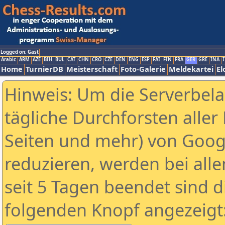
Logged on: Gast
Arabic
ARM
AZE
BIH
BUL
CAT
CHN
CRO
CZE
DEN
ENG
ESP
FAI
FIN
FRA
GER
GRE
INA
I
Home
TurnierDB
Meisterschaft
Foto-Galerie
Meldekartei
El
Hinweis: Um die Serverbel
tägliche Durchforsten aller 
Seiten und mehr) von Goog
reduzieren, werden bei alle
seit 5 Tagen beendet sind d
folgenden Knopf angezeigt