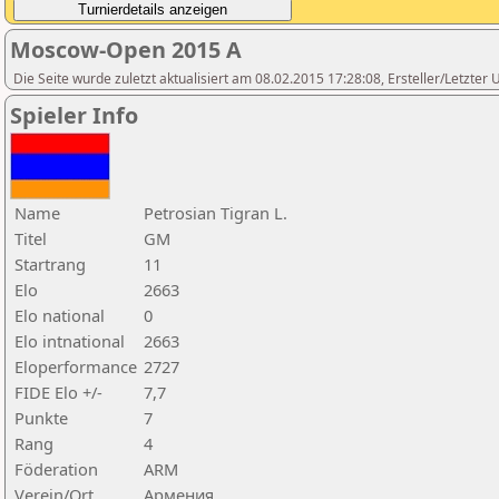
Moscow-Open 2015 A
Die Seite wurde zuletzt aktualisiert am 08.02.2015 17:28:08, Ersteller/Letzte
Spieler Info
Name
Petrosian Tigran L.
Titel
GM
Startrang
11
Elo
2663
Elo national
0
Elo intnational
2663
Eloperformance
2727
FIDE Elo +/-
7,7
Punkte
7
Rang
4
Föderation
ARM
Verein/Ort
Армения