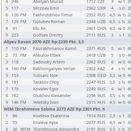
4
246
Abelyan Murad
1712
CZE
3
w 1
2
5
117
Mirzoev Emil
2362
UKR
4
s 0
2
6
126
FM
Fakhrutdinov Timur
2352
RUS
4,5
w ½
2
7
129
FM
Golubev Roman
2348
UZB
4,5
s ½
2
8
91
Mu Ke
2401
CHN
4,5
w 0
2
9
223
Goltsev Dmitry
2111
RUS
3
s 1
2
Aliyev Ravan 2070 AZE Rp:2239 Pkt. 3,5
1
110
FM
Faizrakhmanov Ramil
2371
RUS
5
w 1
4
2
73
FM
Alikulov Elbek
2418
UZB
5
s 0
4
3
118
Sadovsky Artem
2362
RUS
6
w 0
4
4
160
FM
Rakhimgaliyev Yerlan
2302
KAZ
4
s ½
4
5
153
Tutisani Noe
2308
GEO
3,5
w 0
4
6
181
Tarasov Oleg
2247
RUS
3,5
s ½
4
7
179
Kovalev Egor
2249
RUS
4
w 1
4
8
162
Glukhov Alexander
2296
RUS
3,5
s ½
4
9
146
FM
Yeletsky Ivan
2315
RUS
4,5
w 0
4
WIM Ibrahimova Sabina 2273 AZE Rp:2301 Pkt. 6
1
86
Kiseleva Ekaterina
1914
RUS
2,5
s 1
2
2
55
Imeeva Aysa
2077
RUS
4,5
w 1
2
3
36
WFM
Zherebtsova Alexandra
2181
RUS
5,5
s ½
2