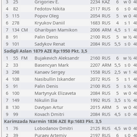
3
25
Grigoriev E.
2234
KAZ
6
w 0
4
4
82
Fedotov Nikita
2117
RUS
6
s 0
4
5
115
Popov Oleg
2054
RUS
5
w 0
4
6
278
Kryukov Daniil
1683
RUS
4
s 1
4
7
134
CM
Gharibyan Mamikon
2006
ARM
4,5
s 1
4
8
91
Palin Denis
2100
RUS
5
w ½
4
9
101
Sadykov Renat
2084
RUS
5,5
s 0
4
Sadigli Aslan 1879 AZE Rp:1950 Pkt. 3,5
1
55
FM
Bujakevich Aleksandr
2160
RUS
6
w ½
4
2
33
Basencyan Mark
2207
ARM
5,5
s 0
4
3
298
Kanaev Sergey
1558
RUS
2,5
w 1
4
4
108
Nasibullin Iskander
2072
RUS
5
s 1
4
5
91
Palin Denis
2100
RUS
5
s ½
4
6
100
Martynyuk Elizaveta
2084
RUS
5
w 0
4
7
149
Nikulin Ilia
1992
RUS
3,5
s ½
4
8
130
Davtyan Artur
2015
ARM
5
w 0
4
9
99
Kovach Dmitri
2084
RUS
4,5
s 0
4
Karimzada Narmin 1836 AZE Rp:1683 Pkt. 3,5
1
76
Lobodanov Dmitri
2125
RUS
4,5
w 0
4
2
39
Puraev Artemiy
2197
RUS
6
s 0
4