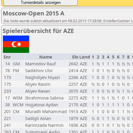
Moscow-Open 2015 A
Die Seite wurde zuletzt aktualisiert am 08.02.2015 17:28:08, Ersteller/Letzte
Spielerübersicht für AZE
Snr
Name
Elo
Land
1
2
3
4
5
6
7
8
14
GM
Mamedov Rauf
2642
AZE
1
½
1
1
1
½
½
½
78
FM
Sadikhov Ulvi
2414
AZE
1
0
1
½
0
½
½
0
173
Naghdiyev Niyazi
2266
AZE
1
0
0
1
0
½
½
½
175
Aliyev Rasim
2257
AZE
½
½
0
1
0
½
½
0
233
Aliyev Ravan
2070
AZE
1
0
0
½
0
½
1
½
17
WIM
Ibrahimova Sabina
2273
AZE
1
1
½
1
½
1
0
1
38
WCM
Hojjatova Aydan
2170
AZE
1
0
1
1
1
1
1
0
201
CM
Muradli Mahammad
1913
AZE
1
1
0
0
0
1
1
½
221
Sadigli Aslan
1879
AZE
½
0
1
1
½
0
½
0
241
Karimzada Narmin
1836
AZE
0
0
1
0
1
½
½
0
263
CM
Suleymanli Aydin
1761
AZE
1
1
1
0
½
0
1
0