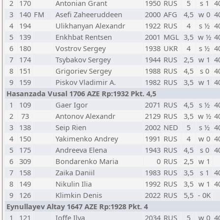
2
170
Antonian Grant
1950
RUS
5
s 1
4
3
140
FM
Asefi Zaheeruddeen
2000
AFG
4,5
w 0
4
4
194
Ulikhanyan Alexandr
1922
RUS
4
s ½
4
5
139
Enkhbat Rentsen
2001
MGL
3,5
w ½
4
6
180
Vostrov Sergey
1938
UKR
4
s ½
4
7
174
Tsybakov Sergey
1944
RUS
2,5
w 1
4
8
151
Grigoriev Sergey
1988
RUS
4,5
s 0
4
9
159
Piskov Vladimir A.
1982
RUS
3,5
w 1
4
Hasanzada Vusal 1706 AZE Rp:1932 Pkt. 4,5
1
109
Gaer Igor
2071
RUS
4,5
s ½
4
2
73
Antonov Alexandr
2129
RUS
3,5
w ½
4
3
138
Seip Rien
2002
NED
5
s ½
4
4
150
Yakimenko Andrey
1991
RUS
4
w 0
4
5
175
Andreeva Elena
1943
RUS
4,5
s 0
4
6
309
Bondarenko Maria
0
RUS
2,5
w 1
7
158
Zaika Daniil
1983
RUS
3,5
s 1
4
8
149
Nikulin Ilia
1992
RUS
3,5
w 1
4
9
126
Klimkin Denis
2022
RUS
5,5
- 0K
Eynullayev Altay 1647 AZE Rp:1928 Pkt. 4
1
121
Ioffe Ilya
2034
RUS
5
w 0
4