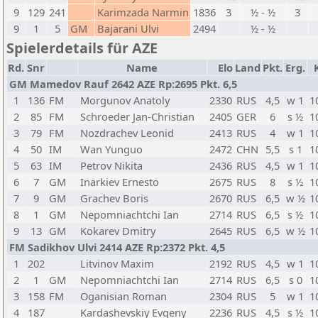
9
129
241
Karimzada Narmin
1836
3
½ - ½
3
9
1
5
GM
Bajarani Ulvi
2494
½ - ½
Spielerdetails für AZE
Rd.
Snr
Name
Elo
Land
Pkt.
Erg.
GM Mamedov Rauf 2642 AZE Rp:2695 Pkt. 6,5
1
136
FM
Morgunov Anatoly
2330
RUS
4,5
w 1
1
2
85
FM
Schroeder Jan-Christian
2405
GER
6
s ½
1
3
79
FM
Nozdrachev Leonid
2413
RUS
4
w 1
1
4
50
IM
Wan Yunguo
2472
CHN
5,5
s 1
1
5
63
IM
Petrov Nikita
2436
RUS
4,5
w 1
1
6
7
GM
Inarkiev Ernesto
2675
RUS
8
s ½
1
7
9
GM
Grachev Boris
2670
RUS
6,5
w ½
1
8
1
GM
Nepomniachtchi Ian
2714
RUS
6,5
s ½
1
9
13
GM
Kokarev Dmitry
2645
RUS
6,5
w ½
1
FM Sadikhov Ulvi 2414 AZE Rp:2372 Pkt. 4,5
1
202
Litvinov Maxim
2192
RUS
4,5
w 1
1
2
1
GM
Nepomniachtchi Ian
2714
RUS
6,5
s 0
1
3
158
FM
Oganisian Roman
2304
RUS
5
w 1
1
4
187
Kardashevskiy Evgeny
2236
RUS
4,5
s ½
1