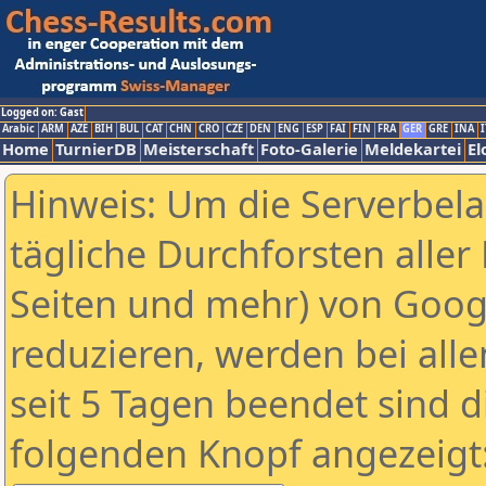
Logged on: Gast
Arabic
ARM
AZE
BIH
BUL
CAT
CHN
CRO
CZE
DEN
ENG
ESP
FAI
FIN
FRA
GER
GRE
INA
I
Home
TurnierDB
Meisterschaft
Foto-Galerie
Meldekartei
El
Hinweis: Um die Serverbel
tägliche Durchforsten aller 
Seiten und mehr) von Goog
reduzieren, werden bei alle
seit 5 Tagen beendet sind d
folgenden Knopf angezeigt