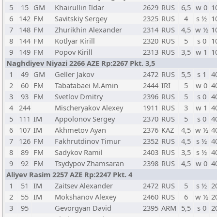
5
15
GM
Khairullin Ildar
2629
RUS
6,5
w 0
1
6
142
FM
Savitskiy Sergey
2325
RUS
4
s ½
1
7
148
FM
Zhurikhin Alexander
2314
RUS
4,5
w ½
1
8
144
FM
Kotlyar Kirill
2320
RUS
5
s 0
1
9
149
FM
Popov Kirill
2313
RUS
3,5
w 1
1
Naghdiyev Niyazi 2266 AZE Rp:2267 Pkt. 3,5
1
49
GM
Geller Jakov
2472
RUS
5,5
s 1
4
2
60
FM
Tabatabaei M.Amin
2444
IRI
5
w 0
4
3
93
FM
Svetlov Dmitry
2396
RUS
5
s 0
4
4
244
Mischeryakov Alexey
1911
RUS
3
w 1
4
5
111
IM
Appolonov Sergey
2370
RUS
5
s 0
4
6
107
IM
Akhmetov Ayan
2376
KAZ
4,5
w ½
4
7
126
FM
Fakhrutdinov Timur
2352
RUS
4,5
s ½
4
8
89
FM
Sadykov Ramil
2403
RUS
3,5
s ½
4
9
92
FM
Tsydypov Zhamsaran
2398
RUS
4,5
w 0
4
Aliyev Rasim 2257 AZE Rp:2247 Pkt. 4
1
51
IM
Zaitsev Alexander
2472
RUS
5
s ½
2
2
55
IM
Mokshanov Alexey
2460
RUS
6
w ½
2
3
95
Gevorgyan David
2395
ARM
5,5
s 0
2