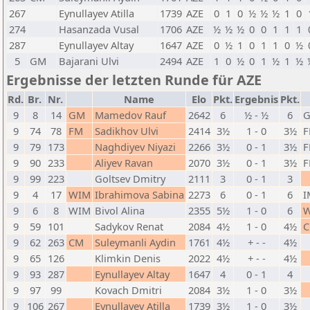
267
Eynullayev Atilla
1739
AZE
0
1
0
½
½
½
1
0
274
Hasanzada Vusal
1706
AZE
½
½
½
0
0
1
1
1
287
Eynullayev Altay
1647
AZE
0
½
1
0
1
1
0
½
5
GM
Bajarani Ulvi
2494
AZE
1
0
½
0
1
½
1
½
Ergebnisse der letzten Runde für AZE
Rd.
Br.
Nr.
Name
Elo
Pkt.
Ergebnis
Pkt.
9
8
14
GM
Mamedov Rauf
2642
6
½ - ½
6
9
74
78
FM
Sadikhov Ulvi
2414
3½
1 - 0
3½
9
79
173
Naghdiyev Niyazi
2266
3½
0 - 1
3½
9
90
233
Aliyev Ravan
2070
3½
0 - 1
3½
9
99
223
Goltsev Dmitry
2111
3
0 - 1
3
9
4
17
WIM
Ibrahimova Sabina
2273
6
0 - 1
6
I
9
6
8
WIM
Bivol Alina
2355
5½
1 - 0
6
9
59
101
Sadykov Renat
2084
4½
1 - 0
4½
9
62
263
CM
Suleymanli Aydin
1761
4½
+ - -
4½
9
65
126
Klimkin Denis
2022
4½
+ - -
4½
9
93
287
Eynullayev Altay
1647
4
0 - 1
4
9
97
99
Kovach Dmitri
2084
3½
1 - 0
3½
9
106
267
Eynullayev Atilla
1739
3½
1 - 0
3½