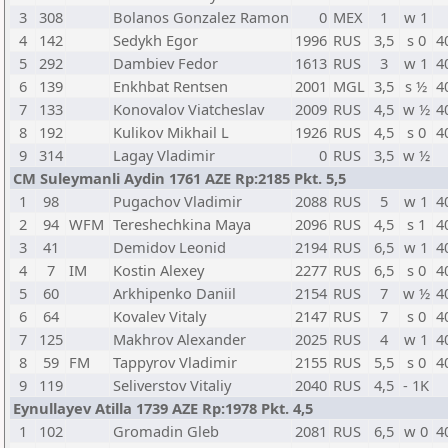
3
308
Bolanos Gonzalez Ramon
0
MEX
1
w 1
4
142
Sedykh Egor
1996
RUS
3,5
s 0
4
5
292
Dambiev Fedor
1613
RUS
3
w 1
4
6
139
Enkhbat Rentsen
2001
MGL
3,5
s ½
4
7
133
Konovalov Viatcheslav
2009
RUS
4,5
w ½
4
8
192
Kulikov Mikhail L
1926
RUS
4,5
s 0
4
9
314
Lagay Vladimir
0
RUS
3,5
w ½
CM Suleymanli Aydin 1761 AZE Rp:2185 Pkt. 5,5
1
98
Pugachov Vladimir
2088
RUS
5
w 1
4
2
94
WFM
Tereshechkina Maya
2096
RUS
4,5
s 1
4
3
41
Demidov Leonid
2194
RUS
6,5
w 1
4
4
7
IM
Kostin Alexey
2277
RUS
6,5
s 0
4
5
60
Arkhipenko Daniil
2154
RUS
7
w ½
4
6
64
Kovalev Vitaly
2147
RUS
7
s 0
4
7
125
Makhrov Alexander
2025
RUS
4
w 1
4
8
59
FM
Tappyrov Vladimir
2155
RUS
5,5
s 0
4
9
119
Seliverstov Vitaliy
2040
RUS
4,5
- 1K
Eynullayev Atilla 1739 AZE Rp:1978 Pkt. 4,5
1
102
Gromadin Gleb
2081
RUS
6,5
w 0
4