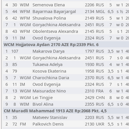
4
30
WIM
Semenova Elena
2206
RUS
5
w 1
2
5
44
WFM
Bayarmaa Bayarjargal
2134
MGL
6,5
s ½
2
6
42
WFM
Shuvalova Polina
2149
RUS
5
w 1
2
7
1
WGM
Goryachkina Aleksandra
2451
RUS
7
w 0
2
8
43
WFM
Obolentseva Alexandra
2145
RUS
5
s 1
2
9
11
IM
Ovod Evgenija
2324
RUS
7
w 0
2
WCM Hojjatova Aydan 2170 AZE Rp:2339 Pkt. 6
1
107
Makarova Darya
1797
RUS
3,5
w 1
4
2
1
WGM
Goryachkina Aleksandra
2451
RUS
7
s 0
4
3
85
Tukaeva Adelya
1930
RUS
4
w 1
4
4
79
Kosova Ekaterina
1958
RUS
3,5
s 1
4
5
7
WGM
Charochkina Daria
2370
RUS
6,5
w 1
4
6
11
IM
Ovod Evgenija
2324
RUS
7
s 1
4
7
13
WGM
Maisuradze Nino
2310
FRA
6
w 1
4
8
2
WGM
Lei Tingjie
2429
CHN
8
w 0
4
9
8
WIM
Bivol Alina
2355
RUS
6,5
s 0
4
CM Muradli Mahammad 1913 AZE Rp:2068 Pkt. 4,5
1
35
Matveev Stanislav
2203
RUS
5,5
w 1
4
2
72
FM
Palkovich Denis
2130
UKR
5,5
s 1
4