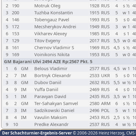
2
190
Motruk Oleg
1928
RUS
4
s ½
4
3
200
Tuzhba Konstantin
1915
RUS
5
w 1
4
4
146
Tobengauz Pavel
1993
RUS
5
s 0
4
5
172
Mecsherykov Andrei
1949
RUS
3
w 1
4
6
153
Vikharev Alexey
1985
RUS
4
s 1
4
7
129
Titov Evgeny
2017
RUS
5,5
w 0
4
8
161
Chernov Vladimir S
1969
RUS
4,5
s ½
4
9
169
Voinikonis Nikita
1953
RUS
5
w 0
4
GM Bajarani Ulvi 2494 AZE Rp:2567 Pkt. 5
1
6
GM
Belous Vladimir
2577
RUS
4,5
w 1
1
2
7
IM
Bortnyk Olexandr
2533
UKR
5
s 0
1
3
8
GM
Dubov Daniil
2632
RUS
5,5
w ½
1
4
9
IM
Yuffa Daniil
2469
RUS
4
s 0
1
5
1
IM
Paravyan David
2435
RUS
3,5
w 1
1
6
2
GM
Ter-Sahakyan Samvel
2580
ARM
6
s ½
1
7
3
IM
Sadzikowski Daniel
2496
POL
5
w 1
1
8
4
IM
Vavulin Maksim
2453
RUS
2,5
s ½
1
9
10
Predke Alexandr
2537
RUS
4
w ½
1
Der Schachturnier-Ergebnis-Server
© 2006-2026 Heinz Herzog
, CMS