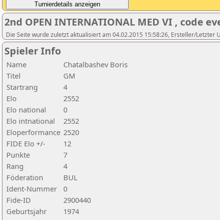
2nd OPEN INTERNATIONAL MED VI , code ev
Die Seite wurde zuletzt aktualisiert am 04.02.2015 15:58:26, Ersteller/Letzter
Spieler Info
Name
Chatalbashev Boris
Titel
GM
Startrang
4
Elo
2552
Elo national
0
Elo intnational
2552
Eloperformance
2520
FIDE Elo +/-
12
Punkte
7
Rang
4
Föderation
BUL
Ident-Nummer
0
Fide-ID
2900440
Geburtsjahr
1974