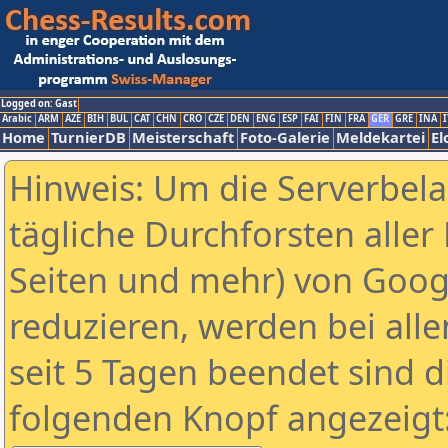
Logged on: Gast
Arabic
ARM
AZE
BIH
BUL
CAT
CHN
CRO
CZE
DEN
ENG
ESP
FAI
FIN
FRA
GER
GRE
INA
I
Home
TurnierDB
Meisterschaft
Foto-Galerie
Meldekartei
El
Hinweis: Um die Serverbel
tägliche Durchforsten aller 
Seiten und mehr) von Goog
reduzieren, werden bei alle
seit 5 Tagen beendet sind d
folgenden Knopf angezeigt