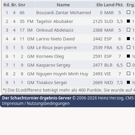
Rd.
Br.
Snr
Name
Elo
Land
Pkt.
Erg.
1
4
66
Bouzaidi Zantar Mohamed
0
MAR
5
1
2
4
35
FM
Tagelsir Abubaker
2125
SUD
5,5
1
3
4
17
IM
Onkoud Abdelaziz
2368
MAR
5
1
4
4
11
GM
Larino Nieto David
2442
ESP
6
1
5
1
5
GM
Le Roux Jean-pierre
2539
FRA
6,5
1
6
1
2
GM
Korneev Oleg
2591
ESP
7
7
1
9
GM
Kasparov Sergey
2477
BLR
6,5
0
8
2
8
GM
Nguyen Huynh Minh Huy
2493
VIE
7
1
9
1
1
GM
Tiviakov Sergei
2669
NED
7,5
*) Die ELodifferenz beträgt mehr als 400 Punkte. Sie wurde auf 
Der Schachturnier-Ergebnis-Server
© 2006-2026 Heinz Herzog
, CMS
Impressum / Nutzungsbedingungen