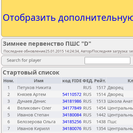
Отобразить дополнительну
Зимнее первенство ПШС "D"
Последнее обновление25.01.2015 14:24:34, Автор/Последняя загрузка: ser
Search for player
Стартовый список
Ном.
Имя
код FIDE
ФЕД.
Рейт.
Кл
1
Петухов Никита
RUS
1517
Дворец
2
Князев Артем
54110572
RUS
1514
Дворец
3
Дунаев Денис
34181986
RUS
1513
Школа Анат
4
Великович Олег
34177849
RUS
1454
Центральн
5
Иванов Степан
34180084
RUS
1442
Центральн
6
Белозерова Ольга
34185256
RUS
1438
Пшс
7
Иванов Кирилл
34180076
RUS
1354
Центральн