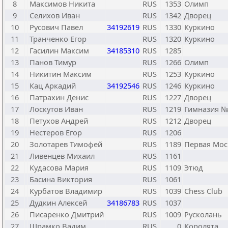
8
Максимов Никита
RUS
1353
Олимп
9
Селихов Иван
RUS
1342
Дворец
10
Русович Павел
34192619
RUS
1330
Куркино
11
Транченко Егор
RUS
1320
Куркино
12
Гасилин Максим
34185310
RUS
1285
13
Панов Тимур
RUS
1266
Олимп
14
Никитин Максим
RUS
1253
Куркино
15
Кац Аркадий
34192546
RUS
1246
Куркино
16
Патрахин Денис
RUS
1227
Дворец
17
Лоскутов Иван
RUS
1219
Гимназия №
18
Петухов Андрей
RUS
1212
Дворец
19
Нестеров Егор
RUS
1206
20
Золотарев Тимофей
RUS
1189
Первая Мос
21
Ливенцев Михаил
RUS
1161
22
Кудасова Мария
RUS
1109
Этюд
23
Басина Виктория
RUS
1061
24
Курбатов Владимир
RUS
1039
Chess Club
25
Дудкин Алексей
34186783
RUS
1037
26
Писаренко Дмитрий
RUS
1009
Русколань
27
Шрамко Вадим
RUS
0
Королята