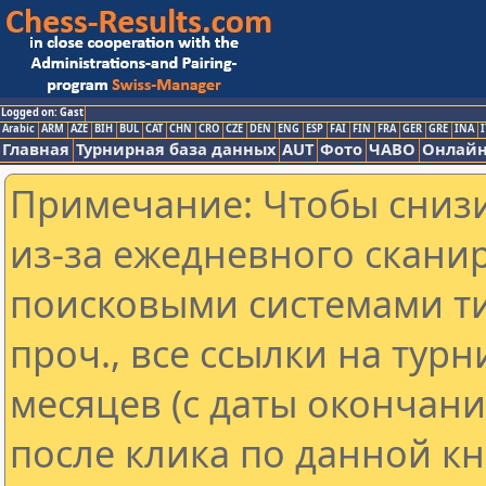
Logged on: Gast
Arabic
ARM
AZE
BIH
BUL
CAT
CHN
CRO
CZE
DEN
ENG
ESP
FAI
FIN
FRA
GER
GRE
INA
I
Главная
Турнирная база данных
AUT
Фото
ЧАВО
Онлайн
Примечание: Чтобы снизи
из-за ежедневного скани
поисковыми системами ти
проч., все ссылки на тур
месяцев (с даты окончан
после клика по данной кн