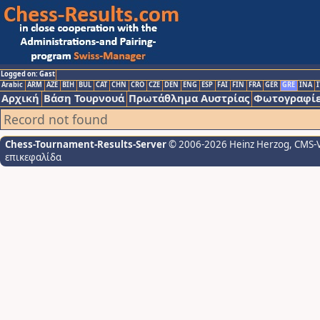
Logged on: Gast
Arabic
ARM
AZE
BIH
BUL
CAT
CHN
CRO
CZE
DEN
ENG
ESP
FAI
FIN
FRA
GER
GRE
INA
I
Αρχική
Βάση Τουρνουά
Πρωτάθλημα Αυστρίας
Φωτογραφίε
Record not found
Chess-Tournament-Results-Server
© 2006-2026 Heinz Herzog
, CMS-
επικεφαλίδα