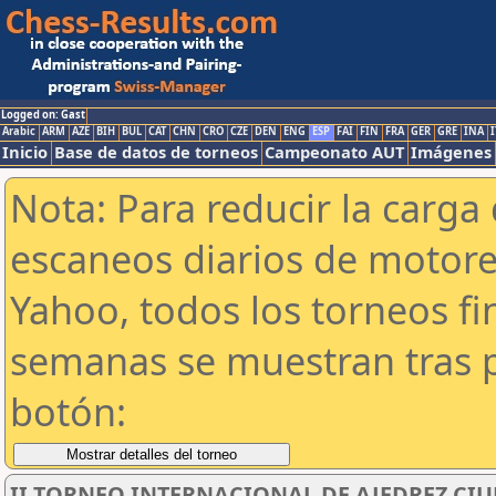
Logged on: Gast
Arabic
ARM
AZE
BIH
BUL
CAT
CHN
CRO
CZE
DEN
ENG
ESP
FAI
FIN
FRA
GER
GRE
INA
I
Inicio
Base de datos de torneos
Campeonato AUT
Imágenes
Nota: Para reducir la carga 
escaneos diarios de motor
Yahoo, todos los torneos f
semanas se muestran tras p
botón:
II TORNEO INTERNACIONAL DE AJEDREZ CIU