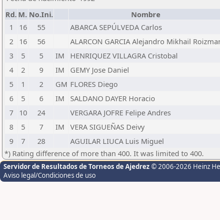
Rd.
M.
No.Ini.
Nombre
1
16
55
ABARCA SEPÚLVEDA Carlos
2
16
56
ALARCON GARCIA Alejandro Mikhail Roizma
3
5
5
IM
HENRIQUEZ VILLAGRA Cristobal
4
2
9
IM
GEMY Jose Daniel
5
1
2
GM
FLORES Diego
6
5
6
IM
SALDANO DAYER Horacio
7
10
24
VERGARA JOFRE Felipe Andres
8
5
7
IM
VERA SIGUEÑAS Deivy
9
7
28
AGUILAR LIUCA Luis Miguel
*) Rating difference of more than 400. It was limited to 400.
Servidor de Resultados de Torneos de Ajedrez
© 2006-2026 Heinz H
Aviso legal/Condiciones de uso