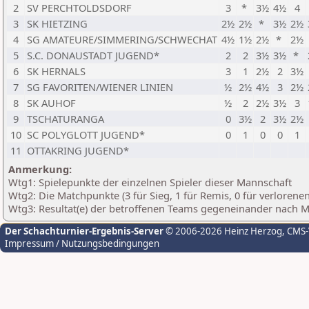
2
SV PERCHTOLDSDORF
3
*
3½
4½
4
3
SK HIETZING
2½
2½
*
3½
2½
4
SG AMATEURE/SIMMERING/SCHWECHAT
4½
1½
2½
*
2½
5
S.C. DONAUSTADT JUGEND*
2
2
3½
3½
*
6
SK HERNALS
3
1
2½
2
3½
7
SG FAVORITEN/WIENER LINIEN
½
2½
4½
3
2½
8
SK AUHOF
½
2
2½
3½
3
9
TSCHATURANGA
0
3½
2
3½
2½
10
SC POLYGLOTT JUGEND*
0
1
0
0
1
11
OTTAKRING JUGEND*
Anmerkung:
Wtg1: Spielepunkte der einzelnen Spieler dieser Mannschaft
Wtg2: Die Matchpunkte (3 für Sieg, 1 für Remis, 0 für verloren
Wtg3: Resultat(e) der betroffenen Teams gegeneinander nach 
Der Schachturnier-Ergebnis-Server
© 2006-2026 Heinz Herzog
, CMS
Impressum / Nutzungsbedingungen