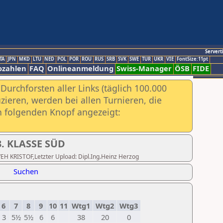
Servert
TA
JPN
MKD
LTU
NED
POL
POR
ROU
RUS
SRB
SVK
SWE
TUR
UKR
VIE
FontSize:11pt
ozahlen
FAQ
Onlineanmeldung
Swiss-Manager
ÖSB
FIDE
urchforsten aller Links (täglich 100.000
ieren, werden bei allen Turnieren, die
ch folgenden Knopf angezeigt:
. KLASSE SÜD
AWEH KRISTOF,Letzter Upload: Dipl.Ing.Heinz Herzog
Suchen
6
7
8
9
10
11
Wtg1
Wtg2
Wtg3
3
5½
5½
6
6
38
20
0