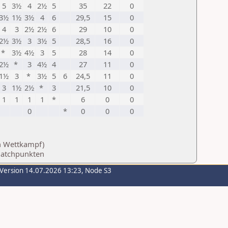
5
3½
4
2½
5
35
22
0
3½
1½
3½
4
6
29,5
15
0
4
3
2½
2½
6
29
10
0
2½
3½
3
3½
5
28,5
16
0
*
3½
4½
3
5
28
14
0
2½
*
3
4½
4
27
11
0
1½
3
*
3½
5
6
24,5
11
0
3
1½
2½
*
3
21,5
10
0
1
1
1
1
*
6
0
0
0
*
0
0
0
en Wettkampf)
Matchpunkten
-Version 14.07.2026 13:23, Node S3