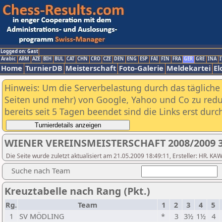
Logged on: Gast
Arabic
ARM
AZE
BIH
BUL
CAT
CHN
CRO
CZE
DEN
ENG
ESP
FAI
FIN
FRA
GER
GRE
INA
I
Home
TurnierDB
Meisterschaft
Foto-Galerie
Meldekartei
El
Hinweis: Um die Serverbelastung durch das tägliche D
Seiten und mehr) von Google, Yahoo und Co zu reduz
bereits seit 5 Tagen beendet sind die Links erst dur
WIENER VEREINSMEISTERSCHAFT 2008/2009 3
Die Seite wurde zuletzt aktualisiert am 21.05.2009 18:49:11, Ersteller: HR. K
Suche nach Team
Kreuztabelle nach Rang (Pkt.)
Rg.
Team
1
2
3
4
5
1
SV MÖDLING
*
3
3½
1½
4