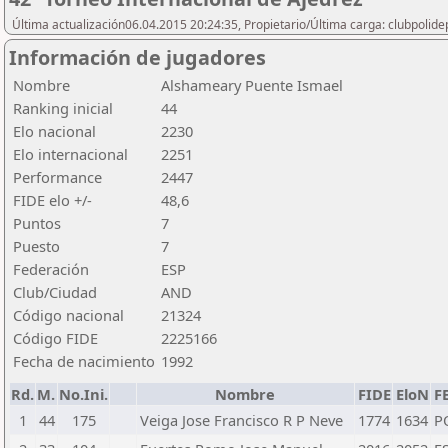
Última actualización06.04.2015 20:24:35, Propietario/Última carga: clubpolide
Información de jugadores
Nombre
Alshameary Puente Ismael
Ranking inicial
44
Elo nacional
2230
Elo internacional
2251
Performance
2447
FIDE elo +/-
48,6
Puntos
7
Puesto
7
Federación
ESP
Club/Ciudad
AND
Código nacional
21324
Código FIDE
2225166
Fecha de nacimiento
1992
Rd.
M.
No.Ini.
Nombre
FIDE
EloN
F
1
44
175
Veiga Jose Francisco R P Neve
1774
1634
P