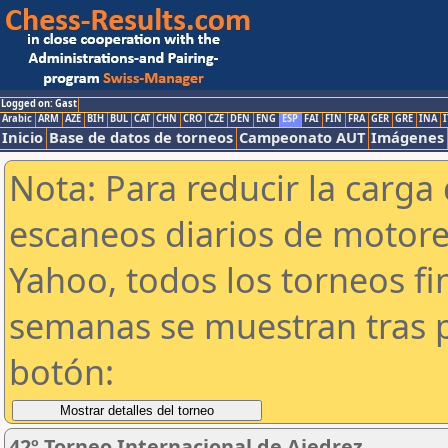
Logged on: Gast
Arabic
ARM
AZE
BIH
BUL
CAT
CHN
CRO
CZE
DEN
ENG
ESP
FAI
FIN
FRA
GER
GRE
INA
I
Inicio
Base de datos de torneos
Campeonato AUT
Imágenes
Nota: Para reducir la carga 
escaneos diarios de motor
Yahoo, todos los torneos f
semanas se muestran tras p
botón:
42º Torneo Internacional de Ajedrez