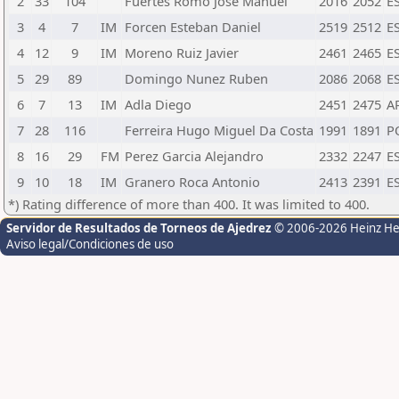
2
33
104
Fuertes Romo Jose Manuel
2016
2052
E
3
4
7
IM
Forcen Esteban Daniel
2519
2512
E
4
12
9
IM
Moreno Ruiz Javier
2461
2465
E
5
29
89
Domingo Nunez Ruben
2086
2068
E
6
7
13
IM
Adla Diego
2451
2475
A
7
28
116
Ferreira Hugo Miguel Da Costa
1991
1891
P
8
16
29
FM
Perez Garcia Alejandro
2332
2247
E
9
10
18
IM
Granero Roca Antonio
2413
2391
E
*) Rating difference of more than 400. It was limited to 400.
Servidor de Resultados de Torneos de Ajedrez
© 2006-2026 Heinz H
Aviso legal/Condiciones de uso