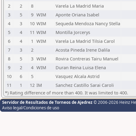
2
2
8
Varela La Madrid Maria
3
5
9
WIM
Aponte Oriana Isabel
4
3
10
WIM
Sequeda Mendoza Nancy Stella
5
4
11
WIM
Montilla Jorcerys
6
4
1
WIM
Varela La Madrid Tilsia Carol
7
3
2
Acosta Pineda Irene Dalila
8
5
3
WIM
Rovira Contreras Tairu Manuel
9
2
4
WIM
Duran Reina Luisa Elena
10
6
5
Vasquez Alcala Astrid
11
1
12
IM
Sanchez Castillo Sarai Caroli
*) Rating difference of more than 400. It was limited to 400.
Servidor de Resultados de Torneos de Ajedrez
© 2006-2026 Heinz H
Aviso legal/Condiciones de uso