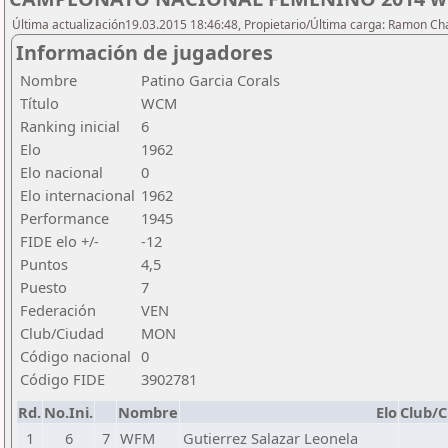
Última actualización19.03.2015 18:46:48, Propietario/Última carga: Ramon C
Información de jugadores
Nombre
Patino Garcia Corals
Título
WCM
Ranking inicial
6
Elo
1962
Elo nacional
0
Elo internacional
1962
Performance
1945
FIDE elo +/-
-12
Puntos
4,5
Puesto
7
Federación
VEN
Club/Ciudad
MON
Código nacional
0
Código FIDE
3902781
Rd.
No.Ini.
Nombre
Elo
Club/C
1
6
7
WFM
Gutierrez Salazar Leonela