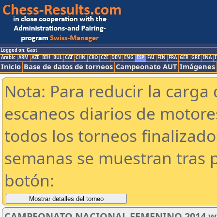
Logged on: Gast
Arabic
ARM
AZE
BIH
BUL
CAT
CHN
CRO
CZE
DEN
ENG
ESP
FAI
FIN
FRA
GER
GRE
INA
I
Inicio
Base de datos de torneos
Campeonato AUT
Imágenes
Nota: Para reducir la carga 
escaneos diarios de motor
todos los torneos finalizad
semanas se muestran tras p
botón:
CAMPEONATO NACIONAL FEMENINO 2014 ww