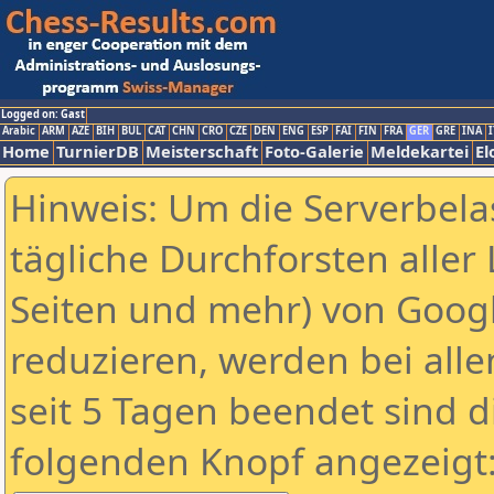
Logged on: Gast
Arabic
ARM
AZE
BIH
BUL
CAT
CHN
CRO
CZE
DEN
ENG
ESP
FAI
FIN
FRA
GER
GRE
INA
I
Home
TurnierDB
Meisterschaft
Foto-Galerie
Meldekartei
El
Hinweis: Um die Serverbela
tägliche Durchforsten aller 
Seiten und mehr) von Goog
reduzieren, werden bei alle
seit 5 Tagen beendet sind d
folgenden Knopf angezeigt