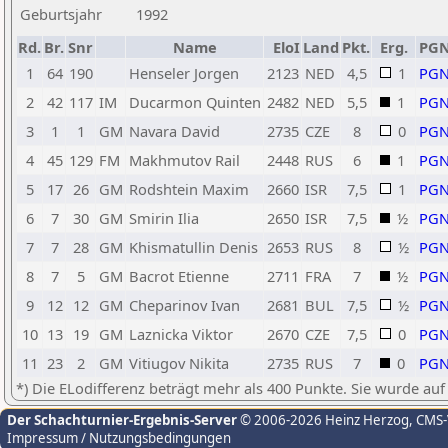
Geburtsjahr
1992
Rd.
Br.
Snr
Name
EloI
Land
Pkt.
Erg.
PG
1
64
190
Henseler Jorgen
2123
NED
4,5
1
PG
2
42
117
IM
Ducarmon Quinten
2482
NED
5,5
1
PG
3
1
1
GM
Navara David
2735
CZE
8
0
PG
4
45
129
FM
Makhmutov Rail
2448
RUS
6
1
PG
5
17
26
GM
Rodshtein Maxim
2660
ISR
7,5
1
PG
6
7
30
GM
Smirin Ilia
2650
ISR
7,5
½
PG
7
7
28
GM
Khismatullin Denis
2653
RUS
8
½
PG
8
7
5
GM
Bacrot Etienne
2711
FRA
7
½
PG
9
12
12
GM
Cheparinov Ivan
2681
BUL
7,5
½
PG
10
13
19
GM
Laznicka Viktor
2670
CZE
7,5
0
PG
11
23
2
GM
Vitiugov Nikita
2735
RUS
7
0
PG
*) Die ELodifferenz beträgt mehr als 400 Punkte. Sie wurde auf
Der Schachturnier-Ergebnis-Server
© 2006-2026 Heinz Herzog
, CMS
Impressum / Nutzungsbedingungen