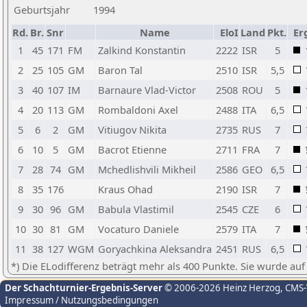
Geburtsjahr
1994
Rd.
Br.
Snr
Name
EloI
Land
Pkt.
Er
1
45
171
FM
Zalkind Konstantin
2222
ISR
5
2
25
105
GM
Baron Tal
2510
ISR
5,5
3
40
107
IM
Barnaure Vlad-Victor
2508
ROU
5
4
20
113
GM
Rombaldoni Axel
2488
ITA
6,5
5
6
2
GM
Vitiugov Nikita
2735
RUS
7
6
10
5
GM
Bacrot Etienne
2711
FRA
7
7
28
74
GM
Mchedlishvili Mikheil
2586
GEO
6,5
8
35
176
Kraus Ohad
2190
ISR
7
9
30
96
GM
Babula Vlastimil
2545
CZE
6
10
30
81
GM
Vocaturo Daniele
2579
ITA
7
11
38
127
WGM
Goryachkina Aleksandra
2451
RUS
6,5
*) Die ELodifferenz beträgt mehr als 400 Punkte. Sie wurde auf
Der Schachturnier-Ergebnis-Server
© 2006-2026 Heinz Herzog
, CMS
Impressum / Nutzungsbedingungen