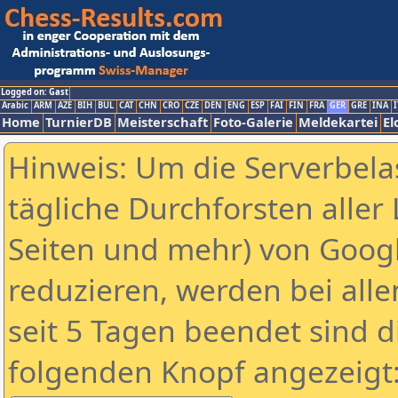
Logged on: Gast
Arabic
ARM
AZE
BIH
BUL
CAT
CHN
CRO
CZE
DEN
ENG
ESP
FAI
FIN
FRA
GER
GRE
INA
I
Home
TurnierDB
Meisterschaft
Foto-Galerie
Meldekartei
El
Hinweis: Um die Serverbela
tägliche Durchforsten aller 
Seiten und mehr) von Goog
reduzieren, werden bei alle
seit 5 Tagen beendet sind d
folgenden Knopf angezeigt