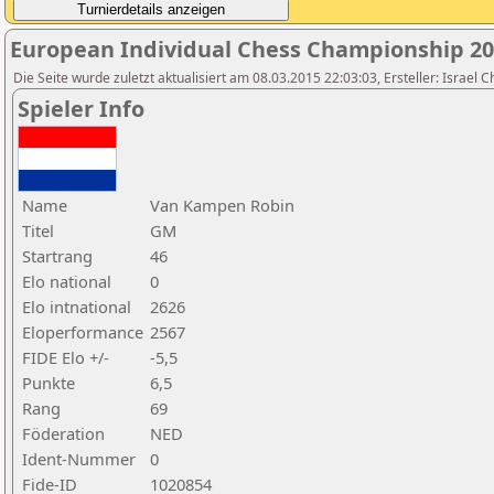
European Individual Chess Championship 2
Die Seite wurde zuletzt aktualisiert am 08.03.2015 22:03:03, Ersteller: Israel 
Spieler Info
Name
Van Kampen Robin
Titel
GM
Startrang
46
Elo national
0
Elo intnational
2626
Eloperformance
2567
FIDE Elo +/-
-5,5
Punkte
6,5
Rang
69
Föderation
NED
Ident-Nummer
0
Fide-ID
1020854