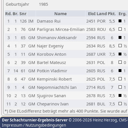
Geburtsjahr
1985
Rd.
Br.
Snr
Name
EloI
Land
Pkt.
Erg.
1
1
126
IM
Damaso Rui
2451
POR
5,5
1
2
1
76
GM
Parligras Mircea-Emilian
2583
ROU
6,5
1
3
1
65
GM
Shimanov Aleksandr
2594
RUS
6
1
4
1
37
GM
Najer Evgeniy
2634
RUS
8,5
½
5
1
11
GM
Korobov Anton
2687
UKR
7,5
½
6
2
39
GM
Bartel Mateusz
2631
POL
8
0
7
14
61
GM
Potkin Vladimir
2605
RUS
6
1
8
6
47
GM
Kempinski Robert
2625
POL
7,5
1
9
1
4
GM
Nepomniachtchi Ian
2714
RUS
7
1
10
2
13
GM
Sjugirov Sanan
2678
RUS
7,5
½
11
2
12
GM
Cheparinov Ivan
2681
BUL
7,5
½
*) Die ELodifferenz beträgt mehr als 400 Punkte. Sie wurde auf
Der Schachturnier-Ergebnis-Server
© 2006-2026 Heinz Herzog
, CMS
Impressum / Nutzungsbedingungen