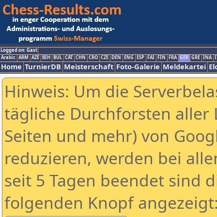
Logged on: Gast
Arabic
ARM
AZE
BIH
BUL
CAT
CHN
CRO
CZE
DEN
ENG
ESP
FAI
FIN
FRA
GER
GRE
INA
I
Home
TurnierDB
Meisterschaft
Foto-Galerie
Meldekartei
El
Hinweis: Um die Serverbela
tägliche Durchforsten aller 
Seiten und mehr) von Goog
reduzieren, werden bei alle
seit 5 Tagen beendet sind d
folgenden Knopf angezeigt