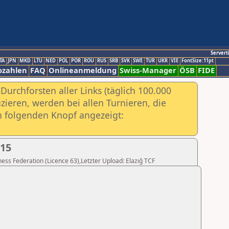
Servert
TA
JPN
MKD
LTU
NED
POL
POR
ROU
RUS
SRB
SVK
SWE
TUR
UKR
VIE
FontSize:11pt
ozahlen
FAQ
Onlineanmeldung
Swiss-Manager
ÖSB
FIDE
urchforsten aller Links (täglich 100.000
ieren, werden bei allen Turnieren, die
ch folgenden Knopf angezeigt:
015
Chess Federation (Licence 63),Letzter Upload: Elazığ TCF