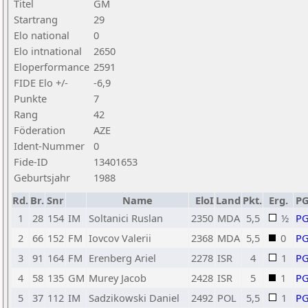
Titel
GM
Startrang
29
Elo national
0
Elo intnational
2650
Eloperformance
2591
FIDE Elo +/-
-6,9
Punkte
7
Rang
42
Föderation
AZE
Ident-Nummer
0
Fide-ID
13401653
Geburtsjahr
1988
Rd.
Br.
Snr
Name
EloI
Land
Pkt.
Erg.
P
1
28
154
IM
Soltanici Ruslan
2350
MDA
5,5
½
P
2
66
152
FM
Iovcov Valerii
2368
MDA
5,5
0
P
3
91
164
FM
Erenberg Ariel
2278
ISR
4
1
P
4
58
135
GM
Murey Jacob
2428
ISR
5
1
P
5
37
112
IM
Sadzikowski Daniel
2492
POL
5,5
1
P