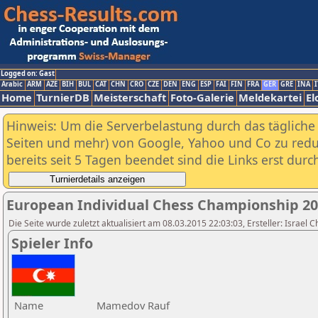
Logged on: Gast
Arabic
ARM
AZE
BIH
BUL
CAT
CHN
CRO
CZE
DEN
ENG
ESP
FAI
FIN
FRA
GER
GRE
INA
I
Home
TurnierDB
Meisterschaft
Foto-Galerie
Meldekartei
El
Hinweis: Um die Serverbelastung durch das tägliche D
Seiten und mehr) von Google, Yahoo und Co zu reduz
bereits seit 5 Tagen beendet sind die Links erst dur
European Individual Chess Championship 2
Die Seite wurde zuletzt aktualisiert am 08.03.2015 22:03:03, Ersteller: Israel 
Spieler Info
Name
Mamedov Rauf