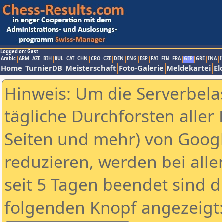
Logged on: Gast
Arabic
ARM
AZE
BIH
BUL
CAT
CHN
CRO
CZE
DEN
ENG
ESP
FAI
FIN
FRA
GER
GRE
INA
I
Home
TurnierDB
Meisterschaft
Foto-Galerie
Meldekartei
El
Hinweis: Um die Serverbela
tägliche Durchforsten aller 
Seiten und mehr) von Goog
reduzieren, werden bei alle
seit 5 Tagen beendet sind d
folgenden Knopf angezeigt