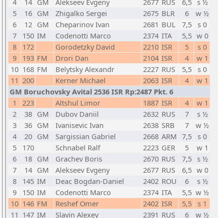
4
14
GM
Alekseev Evgeny
2677
RUS
6,5
s ½
5
16
GM
Zhigalko Sergei
2675
BLR
6
w ½
6
12
GM
Cheparinov Ivan
2681
BUL
7,5
s 0
7
150
IM
Codenotti Marco
2374
ITA
5,5
w 0
8
172
Gorodetzky David
2210
ISR
5
s 0
9
193
FM
Drori Dan
2104
ISR
4
w 1
10
168
FM
Belytsky Alexandr
2227
RUS
5,5
s 0
11
200
Kerner Michael
2063
ISR
4
w 1
GM Boruchovsky Avital 2536 ISR Rp:2487 Pkt. 6
1
223
Altshul Limor
1887
ISR
4
w 1
2
38
GM
Dubov Daniil
2632
RUS
7
s ½
3
36
GM
Ivanisevic Ivan
2638
SRB
7
w ½
4
20
GM
Sargissian Gabriel
2668
ARM
7,5
s 0
5
170
Schnabel Ralf
2223
GER
5
w 1
6
18
GM
Grachev Boris
2670
RUS
7,5
s ½
7
14
GM
Alekseev Evgeny
2677
RUS
6,5
w 0
8
145
IM
Deac Bogdan-Daniel
2402
ROU
6
s ½
9
150
IM
Codenotti Marco
2374
ITA
5,5
w ½
10
146
FM
Reshef Omer
2402
ISR
5,5
s 1
11
147
IM
Slavin Alexey
2391
RUS
6
w ½