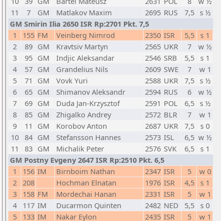
10
39
GM
Bartel Mateusz
2631
POL
8
w ½
11
7
GM
Matlakov Maxim
2695
RUS
7,5
s ½
GM Smirin Ilia 2650 ISR Rp:2701 Pkt. 7,5
1
155
FM
Veinberg Nimrod
2350
ISR
5,5
s 1
2
89
GM
Kravtsiv Martyn
2565
UKR
7
w ½
3
95
GM
Indjic Aleksandar
2546
SRB
5,5
s 1
4
57
GM
Grandelius Nils
2609
SWE
7
w 1
5
71
GM
Vovk Yuri
2588
UKR
7,5
s ½
6
65
GM
Shimanov Aleksandr
2594
RUS
6
w ½
7
69
GM
Duda Jan-Krzysztof
2591
POL
6,5
s ½
8
85
GM
Zhigalko Andrey
2572
BLR
7
w 1
9
11
GM
Korobov Anton
2687
UKR
7,5
s 0
10
84
GM
Stefansson Hannes
2573
ISL
6,5
w ½
11
83
GM
Michalik Peter
2576
SVK
6,5
s 1
GM Postny Evgeny 2647 ISR Rp:2510 Pkt. 6,5
1
156
IM
Birnboim Nathan
2347
ISR
5
w 0
2
208
Hochman Elnatan
1976
ISR
4,5
s 1
3
158
FM
Mordechai Hanan
2331
ISR
5
w 1
4
117
IM
Ducarmon Quinten
2482
NED
5,5
s 0
5
133
IM
Nakar Eylon
2435
ISR
5
w 1