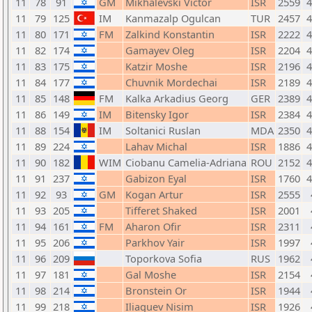
11
78
91
GM
Mikhalevski Victor
ISR
2559
11
79
125
IM
Kanmazalp Ogulcan
TUR
2457
11
80
171
FM
Zalkind Konstantin
ISR
2222
11
82
174
Gamayev Oleg
ISR
2204
11
83
175
Katzir Moshe
ISR
2196
11
84
177
Chuvnik Mordechai
ISR
2189
11
85
148
FM
Kalka Arkadius Georg
GER
2389
11
86
149
IM
Bitensky Igor
ISR
2384
11
88
154
IM
Soltanici Ruslan
MDA
2350
11
89
224
Lahav Michal
ISR
1886
11
90
182
WIM
Ciobanu Camelia-Adriana
ROU
2152
11
91
237
Gabizon Eyal
ISR
1760
11
92
93
GM
Kogan Artur
ISR
2555
11
93
205
Tifferet Shaked
ISR
2001
11
94
161
FM
Aharon Ofir
ISR
2311
11
95
206
Parkhov Yair
ISR
1997
11
96
209
Toporkova Sofia
RUS
1962
11
97
181
Gal Moshe
ISR
2154
11
98
214
Bronstein Or
ISR
1944
11
99
218
Iliaguev Nisim
ISR
1926