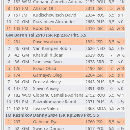
7
182
WIM
Ciobanu Camelia-Adriana
2152
ROU
5,5
- 1K
8
161
FM
Aharon Ofir
2311
ISR
5
w ½
9
157
IM
Kudischewitsch David
2334
RUS
5,5
s 1
10
10
GM
Riazantsev Alexander
2688
RUS
6,5
s 0
11
143
FM
Kobo Ori
2410
ISR
5,5
w ½
GM Baron Tal 2510 ISR Rp:2367 Pkt. 5,5
1
231
Rave Avraham
1824
ISR
3,5
w 1
2
46
GM
Van Kampen Robin
2626
NED
6,5
s ½
3
42
GM
Khairullin Ildar
2629
RUS
7
w ½
4
36
GM
Ivanisevic Ivan
2638
SRB
7
s 0
5
176
Kraus Ohad
2190
ISR
7
w ½
6
174
Gamayev Oleg
2204
ISR
5,5
s 1
7
34
GM
Dreev Aleksey
2643
RUS
6,5
w 0
8
147
IM
Slavin Alexey
2391
RUS
6
s 0
9
182
WIM
Ciobanu Camelia-Adriana
2152
ROU
5,5
w 1
10
151
FM
Faizrakhmanov Ramil
2371
RUS
6
s ½
11
152
FM
Iovcov Valerii
2368
MDA
5,5
w ½
IM Raznikov Danny 2494 ISR Rp:2489 Pkt. 5,5
1
237
Gabizon Eyal
1760
ISR
5,5
w 1
2
52
GM
Swiercz Dariusz
2617
POL
6,5
s ½