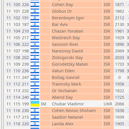
11
100
226
Cohen Itay
ISR
1871
11
101
228
Globus Or
ISR
1862
11
102
191
Berenboym Igor
ISR
2112
11
103
187
Bar Aviv
ISR
2130
11
104
210
Chazan Yonatan
ISR
1961
11
105
217
Westreich Itay
ISR
1929
11
106
222
Sassoon Roei
ISR
1896
11
107
198
Nareznoy David
ISR
2069
11
108
202
Zlotogorski Itay
ISR
2033
11
109
239
Gorodetzky Matan
ISR
1733
11
110
236
Vaturi Eden
ISR
1798
11
111
247
Bollag Gavriel
ISR
0
11
112
211
Travinsky Mark
ISR
1958
11
113
232
Or Yochanan
ISR
1822
11
114
240
Abend Ilay
ISR
1725
11
115
199
IM
Chubar Vladimir
UKR
2066
11
116
230
Cohen Revivo Shoham
ISR
1838
11
117
215
Saadon Netanel
ISR
1939
11
118
220
Landa Alex
ISR
1905