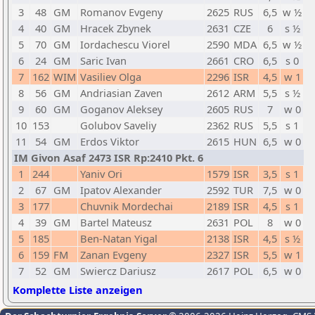
3
48
GM
Romanov Evgeny
2625
RUS
6,5
w ½
4
40
GM
Hracek Zbynek
2631
CZE
6
s ½
5
70
GM
Iordachescu Viorel
2590
MDA
6,5
w ½
6
24
GM
Saric Ivan
2661
CRO
6,5
s 0
7
162
WIM
Vasiliev Olga
2296
ISR
4,5
w 1
8
56
GM
Andriasian Zaven
2612
ARM
5,5
s ½
9
60
GM
Goganov Aleksey
2605
RUS
7
w 0
10
153
Golubov Saveliy
2362
RUS
5,5
s 1
11
54
GM
Erdos Viktor
2615
HUN
6,5
w 0
IM Givon Asaf 2473 ISR Rp:2410 Pkt. 6
1
244
Yaniv Ori
1579
ISR
3,5
s 1
2
67
GM
Ipatov Alexander
2592
TUR
7,5
w 0
3
177
Chuvnik Mordechai
2189
ISR
4,5
s 1
4
39
GM
Bartel Mateusz
2631
POL
8
w 0
5
185
Ben-Natan Yigal
2138
ISR
4,5
s ½
6
159
FM
Zanan Evgeny
2327
ISR
5,5
w 1
7
52
GM
Swiercz Dariusz
2617
POL
6,5
w 0
Komplette Liste anzeigen