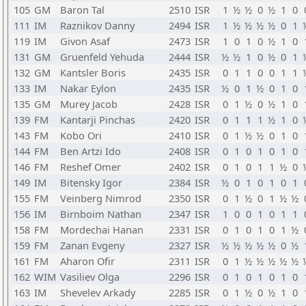
105
GM
Baron Tal
2510
ISR
1
½
½
0
½
1
0
111
IM
Raznikov Danny
2494
ISR
1
½
½
½
½
0
1
119
IM
Givon Asaf
2473
ISR
1
0
1
0
½
1
0
131
GM
Gruenfeld Yehuda
2444
ISR
½
½
1
0
½
0
1
132
GM
Kantsler Boris
2435
ISR
0
1
1
0
0
1
1
133
IM
Nakar Eylon
2435
ISR
½
0
1
½
0
1
0
135
GM
Murey Jacob
2428
ISR
0
1
½
0
½
1
0
139
FM
Kantarji Pinchas
2420
ISR
0
1
1
1
½
1
0
143
FM
Kobo Ori
2410
ISR
0
1
½
½
0
1
0
144
FM
Ben Artzi Ido
2408
ISR
0
1
0
1
0
1
0
146
FM
Reshef Omer
2402
ISR
0
1
0
1
1
½
0
149
IM
Bitensky Igor
2384
ISR
½
0
1
0
1
0
1
155
FM
Veinberg Nimrod
2350
ISR
0
1
½
0
1
½
½
156
IM
Birnboim Nathan
2347
ISR
1
0
0
1
0
1
1
158
FM
Mordechai Hanan
2331
ISR
0
1
0
1
0
1
½
159
FM
Zanan Evgeny
2327
ISR
½
½
½
½
½
0
½
161
FM
Aharon Ofir
2311
ISR
0
1
½
½
½
½
½
162
WIM
Vasiliev Olga
2296
ISR
0
1
0
1
0
1
0
163
IM
Shevelev Arkady
2285
ISR
0
1
½
0
½
1
0