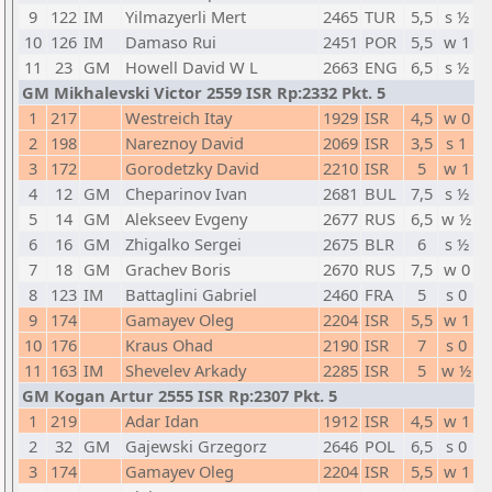
9
122
IM
Yilmazyerli Mert
2465
TUR
5,5
s ½
10
126
IM
Damaso Rui
2451
POR
5,5
w 1
11
23
GM
Howell David W L
2663
ENG
6,5
s ½
GM Mikhalevski Victor 2559 ISR Rp:2332 Pkt. 5
1
217
Westreich Itay
1929
ISR
4,5
w 0
2
198
Nareznoy David
2069
ISR
3,5
s 1
3
172
Gorodetzky David
2210
ISR
5
w 1
4
12
GM
Cheparinov Ivan
2681
BUL
7,5
s ½
5
14
GM
Alekseev Evgeny
2677
RUS
6,5
w ½
6
16
GM
Zhigalko Sergei
2675
BLR
6
s ½
7
18
GM
Grachev Boris
2670
RUS
7,5
w 0
8
123
IM
Battaglini Gabriel
2460
FRA
5
s 0
9
174
Gamayev Oleg
2204
ISR
5,5
w 1
10
176
Kraus Ohad
2190
ISR
7
s 0
11
163
IM
Shevelev Arkady
2285
ISR
5
w ½
GM Kogan Artur 2555 ISR Rp:2307 Pkt. 5
1
219
Adar Idan
1912
ISR
4,5
w 1
2
32
GM
Gajewski Grzegorz
2646
POL
6,5
s 0
3
174
Gamayev Oleg
2204
ISR
5,5
w 1