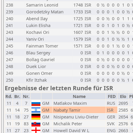
238
Samarin Leonid
1748
ISR
0
½
0
0
0
1
0
239
Gorodetzky Matan
1733
ISR
0
0
0
1
0
0
½
240
Abend Ilay
1725
ISR
0
0
½
0
0
1
1
241
Lukin Elisha
1721
ISR
0
0
1
0
1
0
½
243
Kochavi Ori
1607
ISR
0
0
1
½
½
0
0
244
Yaniv Ori
1579
ISR
0
0
1
0
½
½
1
245
Fainman Tomer
1571
ISR
0
0
0
1
½
0
0
246
Blau Sergey
0
ISR
0
1
0
0
0
0
1
247
Bollag Gavriel
0
ISR
0
½
0
0
0
0
0
248
Duek Lior
0
ISR
0
0
0
½
0
0
0
249
Gonen Omer
0
ISR
0
0
0
0
0
½
0
250
Kfir Itzhak
0
ISR
0
0
0
0
0
½
1
Ergebnisse der letzten Runde für ISR
Rd.
Br.
Nr.
Name
FED
Elo
P
11
4
7
GM
Matlakov Maxim
RUS
2695
11
14
75
GM
Nabaty Tamir
ISR
2585
11
18
27
GM
Nisipeanu Liviu-Dieter
GER
2654
11
19
83
GM
Michalik Peter
SVK
2576
11
27
23
GM
Howell David W L
ENG
2663