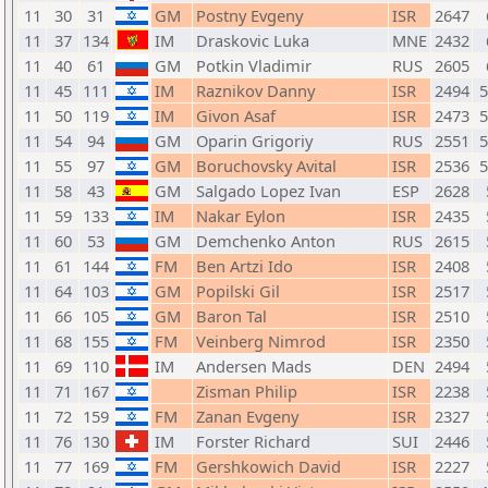
11
30
31
GM
Postny Evgeny
ISR
2647
11
37
134
IM
Draskovic Luka
MNE
2432
11
40
61
GM
Potkin Vladimir
RUS
2605
11
45
111
IM
Raznikov Danny
ISR
2494
11
50
119
IM
Givon Asaf
ISR
2473
11
54
94
GM
Oparin Grigoriy
RUS
2551
11
55
97
GM
Boruchovsky Avital
ISR
2536
11
58
43
GM
Salgado Lopez Ivan
ESP
2628
11
59
133
IM
Nakar Eylon
ISR
2435
11
60
53
GM
Demchenko Anton
RUS
2615
11
61
144
FM
Ben Artzi Ido
ISR
2408
11
64
103
GM
Popilski Gil
ISR
2517
11
66
105
GM
Baron Tal
ISR
2510
11
68
155
FM
Veinberg Nimrod
ISR
2350
11
69
110
IM
Andersen Mads
DEN
2494
11
71
167
Zisman Philip
ISR
2238
11
72
159
FM
Zanan Evgeny
ISR
2327
11
76
130
IM
Forster Richard
SUI
2446
11
77
169
FM
Gershkowich David
ISR
2227