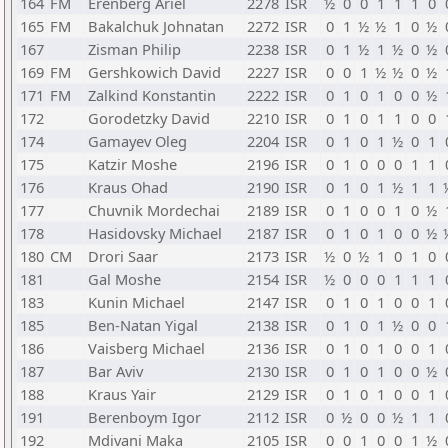
164
FM
Erenberg Ariel
2278
ISR
½
0
0
1
1
1
0
165
FM
Bakalchuk Johnatan
2272
ISR
0
1
½
½
1
0
½
167
Zisman Philip
2238
ISR
0
1
½
1
½
0
½
169
FM
Gershkowich David
2227
ISR
0
0
1
½
½
0
½
171
FM
Zalkind Konstantin
2222
ISR
0
1
0
1
0
0
½
172
Gorodetzky David
2210
ISR
0
1
0
1
1
0
0
174
Gamayev Oleg
2204
ISR
0
1
0
1
½
0
1
175
Katzir Moshe
2196
ISR
0
1
0
0
0
1
1
176
Kraus Ohad
2190
ISR
0
1
0
1
½
1
1
177
Chuvnik Mordechai
2189
ISR
0
1
0
0
1
0
½
178
Hasidovsky Michael
2187
ISR
0
1
0
1
0
0
½
180
CM
Drori Saar
2173
ISR
½
0
½
1
0
1
0
181
Gal Moshe
2154
ISR
½
0
0
0
1
1
1
183
Kunin Michael
2147
ISR
0
1
0
1
0
0
1
185
Ben-Natan Yigal
2138
ISR
0
1
0
1
½
0
0
186
Vaisberg Michael
2136
ISR
0
1
0
1
0
0
1
187
Bar Aviv
2130
ISR
0
1
0
1
0
0
½
188
Kraus Yair
2129
ISR
0
1
0
1
0
0
1
191
Berenboym Igor
2112
ISR
0
½
0
0
½
1
1
192
Mdivani Maka
2105
ISR
0
0
1
0
0
1
½