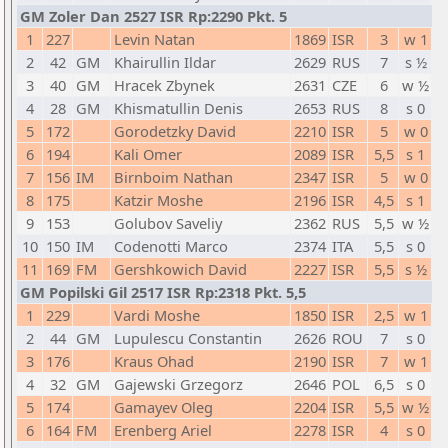
GM Zoler Dan 2527 ISR Rp:2290 Pkt. 5
1
227
Levin Natan
1869
ISR
3
w 1
2
42
GM
Khairullin Ildar
2629
RUS
7
s ½
3
40
GM
Hracek Zbynek
2631
CZE
6
w ½
4
28
GM
Khismatullin Denis
2653
RUS
8
s 0
5
172
Gorodetzky David
2210
ISR
5
w 0
6
194
Kali Omer
2089
ISR
5,5
s 1
7
156
IM
Birnboim Nathan
2347
ISR
5
w 0
8
175
Katzir Moshe
2196
ISR
4,5
s 1
9
153
Golubov Saveliy
2362
RUS
5,5
w ½
10
150
IM
Codenotti Marco
2374
ITA
5,5
s 0
11
169
FM
Gershkowich David
2227
ISR
5,5
s ½
GM Popilski Gil 2517 ISR Rp:2318 Pkt. 5,5
1
229
Vardi Moshe
1850
ISR
2,5
w 1
2
44
GM
Lupulescu Constantin
2626
ROU
7
s 0
3
176
Kraus Ohad
2190
ISR
7
w 1
4
32
GM
Gajewski Grzegorz
2646
POL
6,5
s 0
5
174
Gamayev Oleg
2204
ISR
5,5
w ½
6
164
FM
Erenberg Ariel
2278
ISR
4
s 0