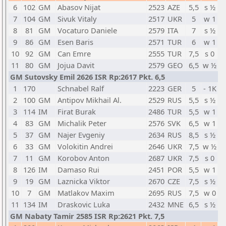
6
102
GM
Abasov Nijat
2523
AZE
5,5
s ½
7
104
GM
Sivuk Vitaly
2517
UKR
5
w 1
8
81
GM
Vocaturo Daniele
2579
ITA
7
s ½
9
86
GM
Esen Baris
2571
TUR
6
w 1
10
92
GM
Can Emre
2555
TUR
7,5
s 0
11
80
GM
Jojua Davit
2579
GEO
6,5
w ½
GM Sutovsky Emil 2626 ISR Rp:2617 Pkt. 6,5
1
170
Schnabel Ralf
2223
GER
5
- 1K
2
100
GM
Antipov Mikhail Al.
2529
RUS
5,5
s ½
3
114
IM
Firat Burak
2486
TUR
5,5
w 1
4
83
GM
Michalik Peter
2576
SVK
6,5
w 1
5
37
GM
Najer Evgeniy
2634
RUS
8,5
s ½
6
33
GM
Volokitin Andrei
2646
UKR
7,5
w ½
7
11
GM
Korobov Anton
2687
UKR
7,5
s 0
8
126
IM
Damaso Rui
2451
POR
5,5
w 1
9
19
GM
Laznicka Viktor
2670
CZE
7,5
s ½
10
7
GM
Matlakov Maxim
2695
RUS
7,5
w 0
11
134
IM
Draskovic Luka
2432
MNE
6,5
s ½
GM Nabaty Tamir 2585 ISR Rp:2621 Pkt. 7,5