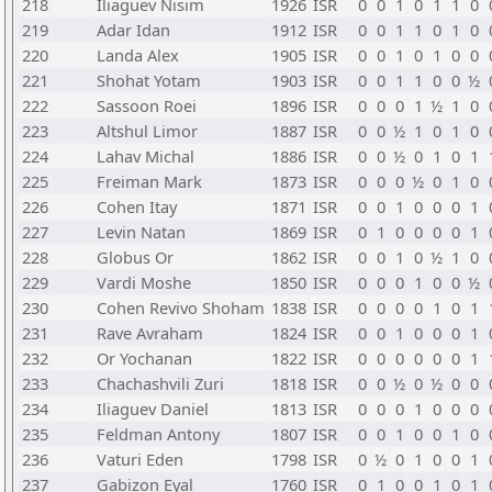
218
Iliaguev Nisim
1926
ISR
0
0
1
0
1
1
0
219
Adar Idan
1912
ISR
0
0
1
1
0
1
0
220
Landa Alex
1905
ISR
0
0
1
0
1
0
0
221
Shohat Yotam
1903
ISR
0
0
1
1
0
0
½
222
Sassoon Roei
1896
ISR
0
0
0
1
½
1
0
223
Altshul Limor
1887
ISR
0
0
½
1
0
1
0
224
Lahav Michal
1886
ISR
0
0
½
0
1
0
1
225
Freiman Mark
1873
ISR
0
0
0
½
0
1
0
226
Cohen Itay
1871
ISR
0
0
1
0
0
0
1
227
Levin Natan
1869
ISR
0
1
0
0
0
0
1
228
Globus Or
1862
ISR
0
0
1
0
½
1
0
229
Vardi Moshe
1850
ISR
0
0
0
1
0
0
½
230
Cohen Revivo Shoham
1838
ISR
0
0
0
0
1
0
1
231
Rave Avraham
1824
ISR
0
0
1
0
0
0
1
232
Or Yochanan
1822
ISR
0
0
0
0
0
0
1
233
Chachashvili Zuri
1818
ISR
0
0
½
0
½
0
0
234
Iliaguev Daniel
1813
ISR
0
0
0
1
0
0
0
235
Feldman Antony
1807
ISR
0
0
1
0
0
1
0
236
Vaturi Eden
1798
ISR
0
½
0
1
0
0
1
237
Gabizon Eyal
1760
ISR
0
1
0
0
1
0
1