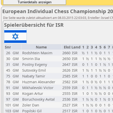
European Individual Chess Championship 2
Die Seite wurde zuletzt aktualisiert am 08.03.2015 22:03:03, Ersteller: Israel 
Spielerübersicht für ISR
Snr
Name
EloI
Land
1
2
3
4
5
6
7
26
GM
Rodshtein Maxim
2660
ISR
½
1
1
½
0
1
1
30
GM
Smirin Ilia
2650
ISR
1
½
1
1
½
½
½
31
GM
Postny Evgeny
2647
ISR
0
1
1
0
1
½
1
45
GM
Sutovsky Emil
2626
ISR
1
½
1
1
½
½
0
75
GM
Nabaty Tamir
2585
ISR
1
1
0
0
1
1
0
78
GM
Huzman Alexander
2582
ISR
1
½
0
½
0
1
1
91
GM
Mikhalevski Victor
2559
ISR
0
1
1
½
½
½
0
93
GM
Kogan Artur
2555
ISR
1
0
1
½
½
0
0
97
GM
Boruchovsky Avital
2536
ISR
1
½
½
0
1
½
0
101
GM
Zoler Dan
2527
ISR
1
½
½
0
0
1
0
103
GM
Popilski Gil
2517
ISR
1
0
1
0
½
0
1