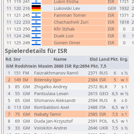
11
119
241
Lukin Elisha
ISR
1721
11
120
216
Lukovski Lev
GER
1932
11
121
245
Fainman Tomer
ISR
1571
11
122
233
Chachashvili Zuri
ISR
1818
11
123
250
Kfir Itzhak
ISR
0
11
124
248
Duek Lior
ISR
0
11
125
249
Gonen Omer
ISR
0
Spielerdetails für ISR
Rd.
Snr
Name
EloI
Land
Pkt.
Erg.
GM Rodshtein Maxim 2660 ISR Rp:2694 Pkt. 7,5
1
151
FM
Faizrakhmanov Ramil
2371
RUS
6
s ½
2
149
IM
Bitensky Igor
2384
ISR
5
w 1
3
85
GM
Zhigalko Andrey
2572
BLR
7
s 1
4
55
GM
Pantsulaia Levan
2615
GEO
6,5
w ½
5
65
GM
Shimanov Aleksandr
2594
RUS
6
s 0
6
113
GM
Rombaldoni Axel
2488
ITA
6,5
w 1
7
75
GM
Nabaty Tamir
2585
ISR
7,5
s 1
8
69
GM
Duda Jan-Krzysztof
2591
POL
6,5
w 1
9
33
GM
Volokitin Andrei
2646
UKR
7,5
s ½