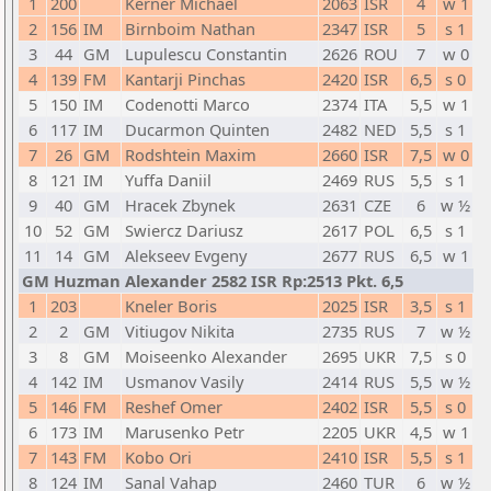
1
200
Kerner Michael
2063
ISR
4
w 1
2
156
IM
Birnboim Nathan
2347
ISR
5
s 1
3
44
GM
Lupulescu Constantin
2626
ROU
7
w 0
4
139
FM
Kantarji Pinchas
2420
ISR
6,5
s 0
5
150
IM
Codenotti Marco
2374
ITA
5,5
w 1
6
117
IM
Ducarmon Quinten
2482
NED
5,5
s 1
7
26
GM
Rodshtein Maxim
2660
ISR
7,5
w 0
8
121
IM
Yuffa Daniil
2469
RUS
5,5
s 1
9
40
GM
Hracek Zbynek
2631
CZE
6
w ½
10
52
GM
Swiercz Dariusz
2617
POL
6,5
s 1
11
14
GM
Alekseev Evgeny
2677
RUS
6,5
w 1
GM Huzman Alexander 2582 ISR Rp:2513 Pkt. 6,5
1
203
Kneler Boris
2025
ISR
3,5
s 1
2
2
GM
Vitiugov Nikita
2735
RUS
7
w ½
3
8
GM
Moiseenko Alexander
2695
UKR
7,5
s 0
4
142
IM
Usmanov Vasily
2414
RUS
5,5
w ½
5
146
FM
Reshef Omer
2402
ISR
5,5
s 0
6
173
IM
Marusenko Petr
2205
UKR
4,5
w 1
7
143
FM
Kobo Ori
2410
ISR
5,5
s 1
8
124
IM
Sanal Vahap
2460
TUR
6
w ½