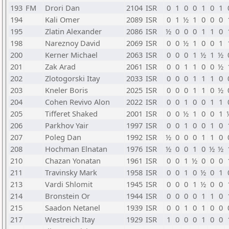
193
FM
Drori Dan
2104
ISR
0
1
0
0
1
0
1
194
Kali Omer
2089
ISR
0
1
½
1
0
0
0
195
Zlatin Alexander
2086
ISR
½
0
0
0
1
1
0
198
Nareznoy David
2069
ISR
0
0
½
1
0
0
1
200
Kerner Michael
2063
ISR
0
0
0
1
½
1
½
201
Zak Arad
2061
ISR
0
0
1
1
0
0
½
202
Zlotogorski Itay
2033
ISR
0
0
0
1
1
1
0
203
Kneler Boris
2025
ISR
0
0
0
1
1
0
½
204
Cohen Revivo Alon
2022
ISR
0
0
1
0
0
1
1
205
Tifferet Shaked
2001
ISR
0
0
½
1
0
0
1
206
Parkhov Yair
1997
ISR
0
0
1
0
0
1
0
207
Poleg Dan
1992
ISR
½
0
0
0
1
1
0
208
Hochman Elnatan
1976
ISR
½
0
0
1
0
½
½
210
Chazan Yonatan
1961
ISR
0
0
1
½
0
0
0
211
Travinsky Mark
1958
ISR
0
0
1
0
½
0
1
213
Vardi Shlomit
1945
ISR
0
0
0
1
½
0
0
214
Bronstein Or
1944
ISR
0
0
0
0
1
1
0
215
Saadon Netanel
1939
ISR
0
0
1
0
1
0
0
217
Westreich Itay
1929
ISR
1
0
0
0
1
0
0