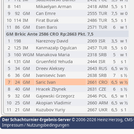
8
141
Mikaelyan Arman
2418
ARM
5,5
s 1
9
92
GM
Can Emre
2555
TUR
7,5
w 0
10
114
IM
Firat Burak
2486
TUR
5,5
s 1
11
86
GM
Esen Baris
2571
TUR
6
w 1
GM Brkic Ante 2586 CRO Rp:2663 Pkt. 7,5
1
198
Nareznoy David
2069
ISR
3,5
w 1
2
125
IM
Kanmazalp Ogulcan
2457
TUR
5,5
s 0
3
160
WGM
Manakova Maria
2318
SRB
5
w 1
4
131
GM
Gruenfeld Yehuda
2444
ISR
5
s 1
5
34
GM
Dreev Aleksey
2643
RUS
6,5
w ½
6
36
GM
Ivanisevic Ivan
2638
SRB
7
s ½
7
24
GM
Saric Ivan
2661
CRO
6,5
w ½
8
40
GM
Hracek Zbynek
2631
CZE
6
s ½
9
32
GM
Gajewski Grzegorz
2646
POL
6,5
w 1
10
25
GM
Akopian Vladimir
2660
ARM
6,5
w ½
11
21
GM
Kuzubov Yuriy
2667
UKR
6,5
s 1
Der Schachturnier-Ergebnis-Server
© 2006-2026 Heinz Herzog
, CMS
Impressum / Nutzungsbedingungen