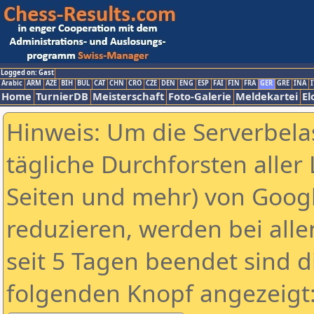
Logged on: Gast
Arabic
ARM
AZE
BIH
BUL
CAT
CHN
CRO
CZE
DEN
ENG
ESP
FAI
FIN
FRA
GER
GRE
INA
I
Home
TurnierDB
Meisterschaft
Foto-Galerie
Meldekartei
El
Hinweis: Um die Serverbela
tägliche Durchforsten aller 
Seiten und mehr) von Goog
reduzieren, werden bei alle
seit 5 Tagen beendet sind d
folgenden Knopf angezeigt