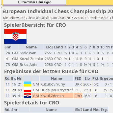
European Individual Chess Championship 2
Die Seite wurde zuletzt aktualisiert am 08.03.2015 22:03:03, Ersteller: Israel 
Spielerübersicht für CRO
Snr
Name
EloI
Land
1
2
3
4
5
6
7
8
9
10
11
P
24
GM
Saric Ivan
2661
CRO
½
1
0
½
1
1
½
1
0
½
½
41
GM
Kozul Zdenko
2630
CRO
½
1
1
½
½
0
½
1
0
1
1
73
GM
Brkic Ante
2586
CRO
1
0
1
1
½
½
½
½
1
½
1
Ergebnisse der letzten Runde für CRO
Rd.
Br.
Nr.
Name
FED
Elo
Pkt.
Ergebn
11
16
21
GM
Kuzubov Yuriy
UKR
2667
6½
0 - 1
11
28
69
GM
Duda Jan-Krzysztof
POL
2591
6
½ - ½
11
35
41
GM
Kozul Zdenko
CRO
2630
6
1 - 0
Spielerdetails für CRO
Rd.
Snr
Name
EloI
Land
Pkt.
Erg.