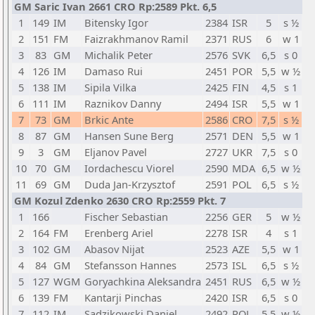
GM Saric Ivan 2661 CRO Rp:2589 Pkt. 6,5
1
149
IM
Bitensky Igor
2384
ISR
5
s ½
2
151
FM
Faizrakhmanov Ramil
2371
RUS
6
w 1
3
83
GM
Michalik Peter
2576
SVK
6,5
s 0
4
126
IM
Damaso Rui
2451
POR
5,5
w ½
5
138
IM
Sipila Vilka
2425
FIN
4,5
s 1
6
111
IM
Raznikov Danny
2494
ISR
5,5
w 1
7
73
GM
Brkic Ante
2586
CRO
7,5
s ½
8
87
GM
Hansen Sune Berg
2571
DEN
5,5
w 1
9
3
GM
Eljanov Pavel
2727
UKR
7,5
s 0
10
70
GM
Iordachescu Viorel
2590
MDA
6,5
w ½
11
69
GM
Duda Jan-Krzysztof
2591
POL
6,5
s ½
GM Kozul Zdenko 2630 CRO Rp:2559 Pkt. 7
1
166
Fischer Sebastian
2256
GER
5
w ½
2
164
FM
Erenberg Ariel
2278
ISR
4
s 1
3
102
GM
Abasov Nijat
2523
AZE
5,5
w 1
4
84
GM
Stefansson Hannes
2573
ISL
6,5
s ½
5
127
WGM
Goryachkina Aleksandra
2451
RUS
6,5
w ½
6
139
FM
Kantarji Pinchas
2420
ISR
6,5
s 0
7
112
IM
Sadzikowski Daniel
2492
POL
5,5
w ½