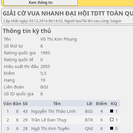
GIẢI CỜ VUA NHANH ĐẠI HỘI TDTT TOÀN QUỐ
Cập nhật ngày: 03.12.2014 06:14:53, Người tạo/Tải lên sau cùng: Saigon
Thông tin kỳ thủ
Tên
Võ Thị Kim Phụng
Số thứ tự
8
Rating quốc gia
1993
Rating quốc tế
0
Hiệu suất thi đấu
2055
Điểm
5,5
Hạng
19
Liên đoàn
BGI
Số ID quốc gia
8
Ván
Bàn
Số
Tên
LĐ
Điểm
KQ
1
8
43
Nguyễn Thị Thảo Linh
BGI
4
1
2
6
29
Trần Lê Đan Thụy
BTR
6
1
3
6
28
Ngô Thị Kim Tuyến
QNI
6
0