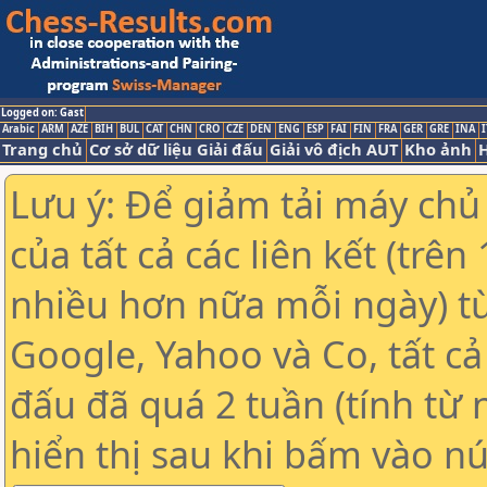
Logged on: Gast
Arabic
ARM
AZE
BIH
BUL
CAT
CHN
CRO
CZE
DEN
ENG
ESP
FAI
FIN
FRA
GER
GRE
INA
I
Trang chủ
Cơ sở dữ liệu Giải đấu
Giải vô địch AUT
Kho ảnh
H
Lưu ý: Để giảm tải máy chủ
của tất cả các liên kết (trê
nhiều hơn nữa mỗi ngày) t
Google, Yahoo và Co, tất cả 
đấu đã quá 2 tuần (tính từ 
hiển thị sau khi bấm vào nú