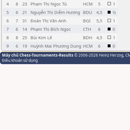
4
8
23
Phạm Thị Ngọc Tú
HCM
5
1
5
6
21
Nguyễn Thị Diễm Hương
BDU
4,5
½
6
7
31
Đoàn Thị Vân Anh
BGI
5,5
1
7
6
14
Phạm Thị Bích Ngọc
CTH
6
0
8
8
25
Bùi Kim Lê
BDH
4,5
1
9
6
19
Huỳnh Mai Phương Dung
HCM
6
0
Máy chủ Chess-Tournaments-Results
© 2006-2026 Heinz Herzog
, C
Điều khoản sử dụng