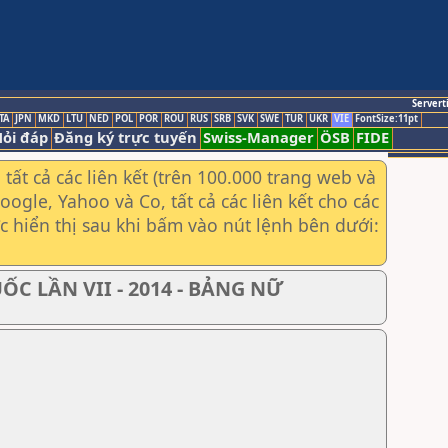
Servert
TA
JPN
MKD
LTU
NED
POL
POR
ROU
RUS
SRB
SVK
SWE
TUR
UKR
VIE
FontSize:11pt
ỏi đáp
Đăng ký trực tuyến
Swiss-Manager
ÖSB
FIDE
ất cả các liên kết (trên 100.000 trang web và
gle, Yahoo và Co, tất cả các liên kết cho các
ợc hiển thị sau khi bấm vào nút lệnh bên dưới:
C LẦN VII - 2014 - BẢNG NỮ