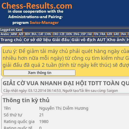
Logged on: Gast
Arabic
ARM
AZE
BIH
BUL
CAT
CHN
CRO
CZE
DEN
ENG
ESP
FAI
FIN
FRA
GER
GRE
INA
I
Trang chủ
Cơ sở dữ liệu Giải đấu
Giải vô địch AUT
Kho ảnh
H
Lưu ý: Để giảm tải máy chủ phải quét hàng ngày của t
nhiều hơn nữa mỗi ngày) từ công cụ tìm kiếm như Goo
giải đấu đã quá 2 tuần (tính từ ngày kết thúc) sẽ đư
GIẢI CỜ VUA NHANH ĐẠI HỘI TDTT TOÀN QUỐ
Cập nhật ngày: 03.12.2014 06:14:53, Người tạo/Tải lên sau cùng: Saigon
Thông tin kỳ thủ
Tên
Nguyễn Thị Diễm Hương
Số thứ tự
21
Rating quốc gia
1980
Rating quốc tế
0