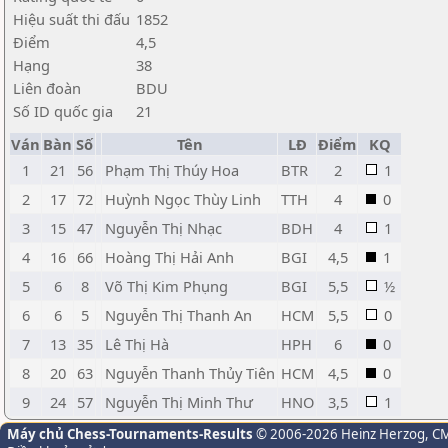
Hiệu suất thi đấu
1852
Điểm
4,5
Hạng
38
Liên đoàn
BDU
Số ID quốc gia
21
Ván
Bàn
Số
Tên
LĐ
Điểm
KQ
1
21
56
Phạm Thị Thúy Hoa
BTR
2
1
2
17
72
Huỳnh Ngọc Thùy Linh
TTH
4
0
3
15
47
Nguyễn Thị Nhạc
BDH
4
1
4
16
66
Hoàng Thị Hải Anh
BGI
4,5
1
5
6
8
Võ Thị Kim Phụng
BGI
5,5
½
6
6
5
Nguyễn Thị Thanh An
HCM
5,5
0
7
13
35
Lê Thị Hà
HPH
6
0
8
20
63
Nguyễn Thanh Thủy Tiên
HCM
4,5
0
9
24
57
Nguyễn Thị Minh Thư
HNO
3,5
1
Máy chủ Chess-Tournaments-Results
© 2006-2026 Heinz Herzog
, C