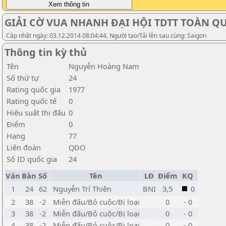
GIẢI CỜ VUA NHANH ĐẠI HỘI TDTT TOÀN QUỐ
Cập nhật ngày: 03.12.2014 08:04:44, Người tạo/Tải lên sau cùng: Saigon
Thông tin kỳ thủ
Tên
Nguyễn Hoàng Nam
Số thứ tự
24
Rating quốc gia
1977
Rating quốc tế
0
Hiệu suất thi đấu
0
Điểm
0
Hạng
77
Liên đoàn
QDO
Số ID quốc gia
24
Ván
Bàn
Số
Tên
LĐ
Điểm
KQ
1
24
62
Nguyễn Trí Thiên
BNI
3,5
0
2
38
-2
Miễn đấu/Bỏ cuộc/Bị loại
0
- 0
3
38
-2
Miễn đấu/Bỏ cuộc/Bị loại
0
- 0
4
38
-2
Miễn đấu/Bỏ cuộc/Bị loại
0
- 0