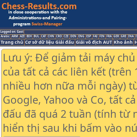
Logged on: Gast
Arabic
ARM
AZE
BIH
BUL
CAT
CHN
CRO
CZE
DEN
ENG
ESP
FAI
FIN
FRA
GER
GRE
INA
I
Trang chủ
Cơ sở dữ liệu Giải đấu
Giải vô địch AUT
Kho ảnh
H
Lưu ý: Để giảm tải máy chủ
của tất cả các liên kết (trê
nhiều hơn nữa mỗi ngày) t
Google, Yahoo và Co, tất cả 
đấu đã quá 2 tuần (tính từ 
hiển thị sau khi bấm vào nú