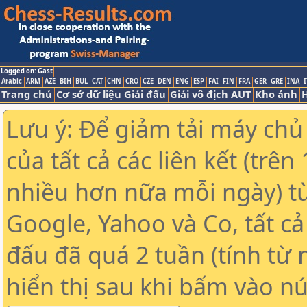
Logged on: Gast
Arabic
ARM
AZE
BIH
BUL
CAT
CHN
CRO
CZE
DEN
ENG
ESP
FAI
FIN
FRA
GER
GRE
INA
I
Trang chủ
Cơ sở dữ liệu Giải đấu
Giải vô địch AUT
Kho ảnh
H
Lưu ý: Để giảm tải máy chủ
của tất cả các liên kết (trê
nhiều hơn nữa mỗi ngày) t
Google, Yahoo và Co, tất cả 
đấu đã quá 2 tuần (tính từ 
hiển thị sau khi bấm vào nú