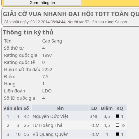
GIẢI CỜ VUA NHANH ĐẠI HỘI TDTT TOÀN QUỐ
Cập nhật ngày: 03.12.2014 08:04:44, Người tạo/Tải lên sau cùng: Saigon
Thông tin kỳ thủ
Tên
Cao Sang
Số thứ tự
4
Rating quốc gia
1997
Rating quốc tế
0
Hiệu suất thi đấu
2252
Điểm
7,5
Hạng
1
Liên đoàn
LDO
Số ID quốc gia
4
Ván
Bàn
Số
Tên
LĐ
Điểm
KQ
1
4
42
Nguyễn Đức Việt
BNI
3,5
1
2
3
25
Từ Hoàng Thái
HCM
4,5
½
3
10
56
Vũ Quang Quyền
HCM
4
1