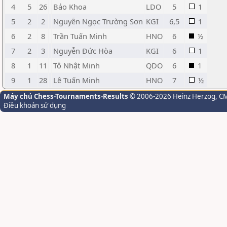
4
5
26
Bảo Khoa
LDO
5
1
5
2
2
Nguyễn Ngọc Trường Sơn
KGI
6,5
1
6
2
8
Trần Tuấn Minh
HNO
6
½
7
2
3
Nguyễn Đức Hòa
KGI
6
1
8
1
11
Tô Nhật Minh
QDO
6
1
9
1
28
Lê Tuấn Minh
HNO
7
½
Máy chủ Chess-Tournaments-Results
© 2006-2026 Heinz Herzog
, C
Điều khoản sử dụng