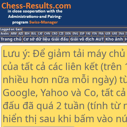
Logged on: Gast
Arabic
ARM
AZE
BIH
BUL
CAT
CHN
CRO
CZE
DEN
ENG
ESP
FAI
FIN
FRA
GER
GRE
INA
I
Trang chủ
Cơ sở dữ liệu Giải đấu
Giải vô địch AUT
Kho ảnh
H
Lưu ý: Để giảm tải máy chủ
của tất cả các liên kết (trê
nhiều hơn nữa mỗi ngày) t
Google, Yahoo và Co, tất cả 
đấu đã quá 2 tuần (tính từ 
hiển thị sau khi bấm vào nú