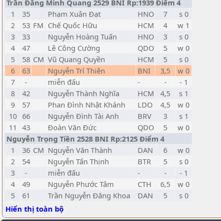
Trần Đăng Minh Quang 2529 BNI Rp:1939 Điểm 4
1
35
Phạm Xuân Đạt
HNO
7
s 0
2
53
FM
Chế Quốc Hữu
HCM
4
w 1
3
33
Nguyễn Hoàng Tuấn
HNO
3
s 0
4
47
Lê Công Cường
QDO
5
w 0
5
58
CM
Vũ Quang Quyền
HCM
5
s 0
6
63
Nguyễn Trí Thiên
BNI
3,5
w 0
7
-
miễn đấu
-
-
- 1
8
42
Nguyễn Thành Nghĩa
HCM
4,5
s 1
9
57
Phan Đình Nhật Khánh
LDO
4,5
w 0
10
66
Nguyễn Đình Tài Anh
BRV
3
s 1
11
43
Đoàn Văn Đức
QDO
5
w 0
Nguyễn Trọng Tiền 2528 BNI Rp:2125 Điểm 4
1
36
CM
Nguyễn Văn Thành
DAN
6
w 0
2
54
Nguyễn Tấn Thịnh
BTR
5
s 0
3
-
miễn đấu
-
-
- 1
4
49
Nguyễn Phước Tâm
CTH
6,5
w 0
5
61
Trần Nguyễn Đăng Khoa
DAN
5
s 0
Hiển thị toàn bộ