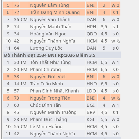
5
75
Nguyễn Lâm Tùng
BNI
2
w 0
6
72
Trần Đăng Minh Quang
BNI
4
s 1
7
36
CM
Nguyễn Văn Thành
DAN
6
w 0
8
74
Nguyễn Mạnh Tuấn
HPH
3,5
s 1
9
34
Hoàng Văn Ngọc
QDO
4,5
s 0
10
42
Nguyễn Thành Nghĩa
HCM
4,5
w ½
11
64
Lương Duy Lộc
DAN
5
s 0
Đỗ Thành Đạt 2534 BNI Rp:2036 Điểm 3,5
1
30
IM
Tôn Thất Như Tùng
HCM
6,5
w 1
2
20
FM
Phạm Chương
HCM
6,5
s 0
3
38
Nguyễn Đức Việt
BNI
6
w 0
4
14
IM
Trần Tuấn Minh
HNO
6,5
s 0
5
57
Phan Đình Nhật Khánh
LDO
4,5
s 0
6
73
Nguyễn Trọng Tiền
BNI
4
w ½
7
60
Chúc Đình Tấn
BGI
4
w 1
8
45
Nguyễn Mạnh Trường
BRV
4,5
s 1
9
28
FM
Phạm Đức Thắng
KGI
5,5
w 0
10
55
CM
Lê Minh Hoàng
HCM
4,5
s 0
11
42
Nguyễn Thành Nghĩa
HCM
4,5
s 0