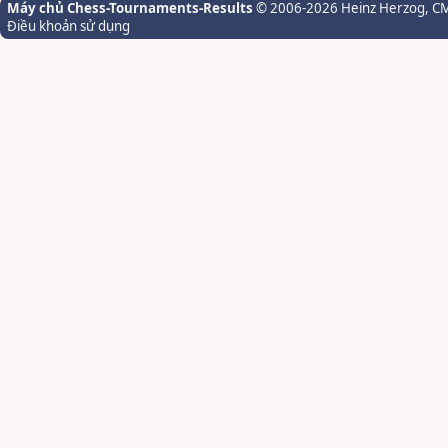
Máy chủ Chess-Tournaments-Results
© 2006-2026 Heinz Herzog
, C
Điều khoản sử dụng