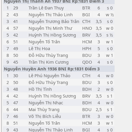
Nguyễn Thị Thanh An 1937 BNI Rp:1831 Điểm 3
1
29
Trần Lê Đan Thụy
BTR
6
s 0
2
43
Nguyễn Thị Thảo Linh
BGI
4
w ½
3
41
Nguyễn Trương Bảo Trân
CTH
3,5
s 0
4
57
Nguyễn Thị Minh Thư
HNO
3,5
w 0
5
42
Huỳnh Thị Hồng Sương
BRV
3,5
s ½
6
51
Nguyễn Tố Trân
HCM
3
w 1
7
49
Lê Thị Hoa
HPH
5
s 0
8
50
Đỗ Hữu Thùy Trang
BDU
3
w 1
9
45
Trần Thị Kim Cương
QDO
4
s 0
Nguyễn Huyền Anh 1936 BNI Rp:1831 Điểm 3
1
30
Lê Phú Nguyên Thảo
CTH
4
w 0
2
50
Đỗ Hữu Thùy Trang
BDU
3
s 0
3
48
Hồ Thị Tình
BDH
2
w 0
4
42
Huỳnh Thị Hồng Sương
BRV
3,5
s 1
5
47
Nguyễn Thị Nhạc
BDH
4
w 0
6
44
Mai Thùy Trang
BDU
2,5
s 1
7
46
Võ Thị Bích Liễu
BTR
3
w 0
8
51
Nguyễn Tố Trân
HCM
3
w 1
9
43
Nguyễn Thị Thảo Linh
BGI
4
s 0