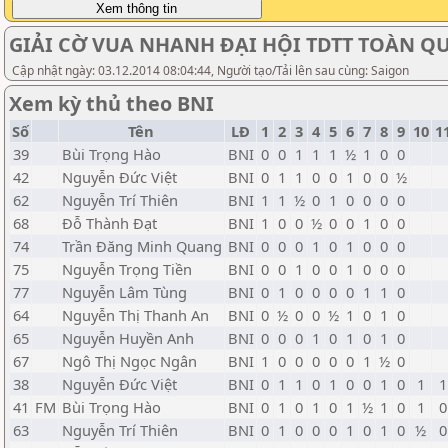
GIẢI CỜ VUA NHANH ĐẠI HỘI TDTT TOÀN QUỐ
Cập nhật ngày: 03.12.2014 08:04:44, Người tạo/Tải lên sau cùng: Saigon
Xem kỳ thủ theo BNI
Số
Tên
LĐ
1
2
3
4
5
6
7
8
9
10
1
39
Bùi Trọng Hào
BNI
0
0
1
1
1
½
1
0
0
42
Nguyễn Đức Việt
BNI
0
1
1
0
0
1
0
0
½
62
Nguyễn Trí Thiên
BNI
1
1
½
0
1
0
0
0
0
68
Đỗ Thành Đạt
BNI
1
0
0
½
0
0
1
0
0
74
Trần Đăng Minh Quang
BNI
0
0
0
1
0
1
0
0
0
75
Nguyễn Trọng Tiền
BNI
0
0
1
0
0
1
0
0
0
77
Nguyễn Lâm Tùng
BNI
0
1
0
0
0
0
1
1
0
64
Nguyễn Thị Thanh An
BNI
0
½
0
0
½
1
0
1
0
65
Nguyễn Huyền Anh
BNI
0
0
0
1
0
1
0
1
0
67
Ngô Thị Ngọc Ngân
BNI
1
0
0
0
0
0
1
½
0
38
Nguyễn Đức Việt
BNI
0
1
1
0
1
0
0
1
0
1
1
41
FM
Bùi Trọng Hào
BNI
0
1
0
1
0
1
½
1
0
1
0
63
Nguyễn Trí Thiên
BNI
0
1
0
0
0
1
0
1
0
½
0