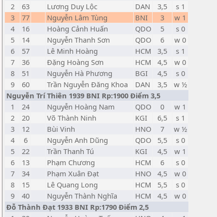
2
63
Lương Duy Lộc
DAN
3,5
s 1
3
77
Nguyễn Lâm Tùng
BNI
3
w 1
4
16
Hoàng Cảnh Huấn
QDO
5
s 0
5
14
Nguyễn Thanh Sơn
QDO
6
w 0
6
57
Lê Minh Hoàng
HCM
3,5
s 1
7
36
Đặng Hoàng Sơn
HCM
4,5
w 0
8
51
Nguyễn Hà Phương
BGI
4,5
s 0
9
60
Trần Nguyễn Đăng Khoa
DAN
3,5
w ½
Nguyễn Trí Thiên 1939 BNI Rp:1900 Điểm 3,5
1
24
Nguyễn Hoàng Nam
QDO
0
w 1
2
20
Võ Thành Ninh
KGI
6,5
s 1
3
12
Bùi Vinh
HNO
7
w ½
4
6
Nguyễn Anh Dũng
QDO
5,5
s 0
5
22
Trần Thanh Tú
KGI
4,5
w 1
6
13
Phạm Chương
HCM
6
s 0
7
34
Phạm Xuân Đạt
HNO
4,5
w 0
8
15
Lê Quang Long
HCM
5,5
s 0
9
40
Nguyễn Thành Nghĩa
HCM
4,5
w 0
Đỗ Thành Đạt 1933 BNI Rp:1790 Điểm 2,5