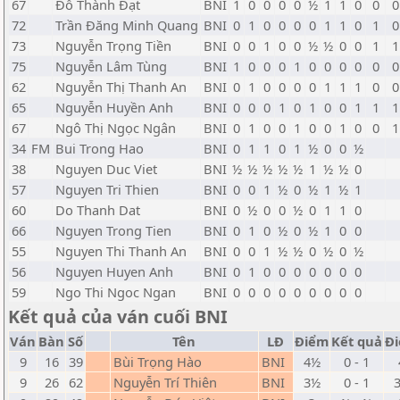
67
Đỗ Thành Đạt
BNI
1
0
0
0
0
½
1
1
0
0
0
72
Trần Đăng Minh Quang
BNI
0
1
0
0
0
0
1
1
0
1
0
73
Nguyễn Trọng Tiền
BNI
0
0
1
0
0
½
½
0
0
1
1
75
Nguyễn Lâm Tùng
BNI
1
0
0
0
1
0
0
0
0
0
0
62
Nguyễn Thị Thanh An
BNI
0
1
0
0
0
0
1
1
1
0
0
65
Nguyễn Huyền Anh
BNI
0
0
0
1
0
1
0
0
1
1
1
67
Ngô Thị Ngọc Ngân
BNI
0
1
0
0
1
0
0
1
0
0
1
34
FM
Bui Trong Hao
BNI
0
1
1
0
1
½
0
0
½
38
Nguyen Duc Viet
BNI
½
½
½
½
½
1
½
½
0
57
Nguyen Tri Thien
BNI
0
0
1
½
0
½
1
½
1
60
Do Thanh Dat
BNI
0
½
0
0
½
0
1
1
0
66
Nguyen Trong Tien
BNI
0
1
0
½
0
½
1
0
0
55
Nguyen Thi Thanh An
BNI
0
0
1
½
½
0
½
0
½
56
Nguyen Huyen Anh
BNI
0
1
0
0
0
0
0
0
0
59
Ngo Thi Ngoc Ngan
BNI
0
0
0
0
0
0
0
0
0
Kết quả của ván cuối BNI
Ván
Bàn
Số
Tên
LĐ
Điểm
Kết quả
Đ
9
16
39
Bùi Trọng Hào
BNI
4½
0 - 1
9
26
62
Nguyễn Trí Thiên
BNI
3½
0 - 1