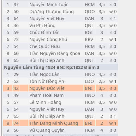
1
37
Nguyễn Minh Tuấn
HCM
4,5
s 0
2
50
Dương Thượng Công
QDO
3,5
w 0
3
64
Nguyễn Viết Huy
DAN
3
s 1
4
46
Vũ Phi Hùng
QNI
4,5
w 0
5
59
Chúc Đình Tấn
BGI
3
s 0
6
73
Nguyễn Công Phú
BRV
2
w 1
7
54
Chế Quốc Hữu
HCM
3,5
s 0
8
60
Trần Nguyễn Đăng Khoa
DAN
3,5
w 0
9
65
Bùi Thị Diệp Anh
QNI
2
s 0
Nguyễn Lâm Tùng 1924 BNI Rp:1822 Điểm 3
1
29
Trần Ngọc Lân
HNO
4,5
s 0
2
52
Tôn Nữ Hồng Ân
LDO
2,5
w 1
3
42
Nguyễn Đức Việt
BNI
3,5
s 0
4
49
Phạm Hoài Nam
HNO
4
s 0
5
57
Lê Minh Hoàng
HCM
3,5
w 0
6
64
Nguyễn Viết Huy
DAN
3
w 0
7
65
Bùi Thị Diệp Anh
QNI
2
s 1
8
74
Trần Đăng Minh Quang
BNI
2
w 1
9
56
Vũ Quang Quyền
HCM
4
s 0