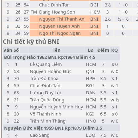
9
25
54
Chuc Dinh Tan
BGI
3½
1 - 0
9
26
27
FM
Dang Hoang Son
HCM
3
1 - 0
9
27
55
Nguyen Thi Thanh An
BNI
2½
½ - ½
9
33
56
Nguyen Huyen Anh
BNI
1
0
9
34
59
Ngo Thi Ngoc Ngan
BNI
0
0
Chi tiết kỳ thủ BNI
Ván
Số
Tên
LĐ
Điểm
KQ
Bùi Trọng Hào 1962 BNI Rp:1964 Điểm 4,5
1
1
Lê Quang Liêm
HCM
7
s 0
2
58
Nguyễn Hoàng Đức
QNI
3
w 0
3
70
Trần Đỗ Khoa
HPH
3,5
s 1
4
59
Chúc Đình Tấn
BGI
3
w 1
5
63
Lương Duy Lộc
DAN
3,5
s 1
6
21
Trần Quốc Dũng
HCM
5,5
w ½
7
9
Nguyễn Huỳnh Minh Huy
HCM
5,5
s 1
8
20
Võ Thành Ninh
KGI
6,5
s 0
9
32
Trần Minh Thắng
HNO
5
w 0
Nguyễn Đức Việt 1959 BNI Rp:1879 Điểm 3,5
1
4
Cao Sang
LDO
7,5
w 0