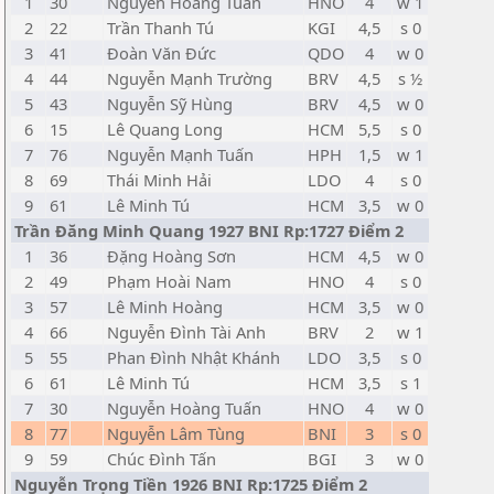
1
30
Nguyễn Hoàng Tuấn
HNO
4
w 1
2
22
Trần Thanh Tú
KGI
4,5
s 0
3
41
Đoàn Văn Đức
QDO
4
w 0
4
44
Nguyễn Mạnh Trường
BRV
4,5
s ½
5
43
Nguyễn Sỹ Hùng
BRV
4,5
w 0
6
15
Lê Quang Long
HCM
5,5
s 0
7
76
Nguyễn Mạnh Tuấn
HPH
1,5
w 1
8
69
Thái Minh Hải
LDO
4
s 0
9
61
Lê Minh Tú
HCM
3,5
w 0
Trần Đăng Minh Quang 1927 BNI Rp:1727 Điểm 2
1
36
Đặng Hoàng Sơn
HCM
4,5
w 0
2
49
Phạm Hoài Nam
HNO
4
s 0
3
57
Lê Minh Hoàng
HCM
3,5
w 0
4
66
Nguyễn Đình Tài Anh
BRV
2
w 1
5
55
Phan Đình Nhật Khánh
LDO
3,5
s 0
6
61
Lê Minh Tú
HCM
3,5
s 1
7
30
Nguyễn Hoàng Tuấn
HNO
4
w 0
8
77
Nguyễn Lâm Tùng
BNI
3
s 0
9
59
Chúc Đình Tấn
BGI
3
w 0
Nguyễn Trọng Tiền 1926 BNI Rp:1725 Điểm 2