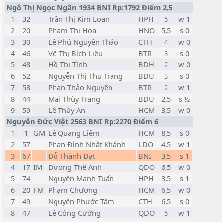
Ngô Thị Ngọc Ngân 1934 BNI Rp:1792 Điểm 2,5
1
32
Trần Thị Kim Loan
HPH
5
w 1
2
20
Phạm Thị Hoa
HNO
5,5
s 0
3
30
Lê Phú Nguyên Thảo
CTH
4
w 0
4
46
Võ Thị Bích Liễu
BTR
3
s 0
5
48
Hồ Thị Tình
BDH
2
w 0
6
52
Nguyễn Thị Thu Trang
BDU
3
s 0
7
58
Phan Thảo Nguyên
BTR
2
w 1
8
44
Mai Thùy Trang
BDU
2,5
s ½
9
59
Lê Thùy An
HCM
3,5
w 0
Nguyễn Đức Việt 2563 BNI Rp:2270 Điểm 6
1
1
GM
Lê Quang Liêm
HCM
8,5
s 0
2
57
Phan Đình Nhật Khánh
LDO
4,5
w 1
3
67
Đỗ Thành Đạt
BNI
3,5
s 1
4
17
IM
Dương Thế Anh
QDO
6,5
w 0
5
74
Nguyễn Mạnh Tuấn
HPH
3,5
s 1
6
20
FM
Phạm Chương
HCM
6,5
w 0
7
49
Nguyễn Phước Tâm
CTH
6,5
s 0
8
47
Lê Công Cường
QDO
5
w 1