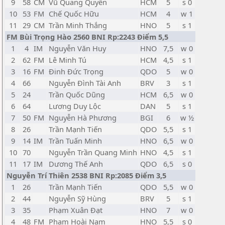
9
58
CM
Vũ Quang Quyền
HCM
5
s 0
10
53
FM
Chế Quốc Hữu
HCM
4
w 1
11
29
CM
Trần Minh Thắng
HNO
5
s 1
FM Bùi Trọng Hào 2560 BNI Rp:2243 Điểm 5,5
1
4
IM
Nguyễn Văn Huy
HNO
7,5
w 0
2
62
FM
Lê Minh Tú
HCM
4,5
s 1
3
16
FM
Đinh Đức Trọng
QDO
5
w 0
4
66
Nguyễn Đình Tài Anh
BRV
3
s 1
5
24
Trần Quốc Dũng
HCM
6,5
w 0
6
64
Lương Duy Lộc
DAN
5
s 1
7
50
FM
Nguyễn Hà Phương
BGI
6
w ½
8
26
Trần Mạnh Tiến
QDO
5,5
s 1
9
14
IM
Trần Tuấn Minh
HNO
6,5
w 0
10
70
Nguyễn Trần Quang Minh
HNO
4,5
s 1
11
17
IM
Dương Thế Anh
QDO
6,5
s 0
Nguyễn Trí Thiên 2538 BNI Rp:2085 Điểm 3,5
1
26
Trần Mạnh Tiến
QDO
5,5
w 0
2
44
Nguyễn Sỹ Hùng
BRV
5
s 1
3
35
Phạm Xuân Đạt
HNO
7
w 0
4
48
FM
Phạm Hoài Nam
HNO
5,5
s 0