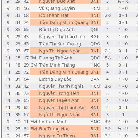
9
29
42
Nguyễn Đức Việt
BNI
3
½ - ½
9
31
56
Vũ Quang Quyền
HCM
3
1 - 0
9
33
68
Đỗ Thành Đạt
BNI
2½
0 - 1
9
34
74
Trần Đăng Minh Quang
BNI
2
0 - 1
9
35
65
Bùi Thị Diệp Anh
QNI
1
1 - 0
9
28
43
Nguyễn Thị Thảo Linh
BGI
3
1 - 0
9
29
45
Trần Thị Kim Cương
QDO
3
1 - 0
9
33
67
Ngô Thị Ngọc Ngân
BNI
2½
0 - 1
11
15
17
IM
Dương Thế Anh
QDO
5½
1 - 0
11
18
29
CM
Trần Minh Thắng
HNO
5
0 - 1
11
28
72
Trần Đăng Minh Quang
BNI
4
0 - 1
11
31
64
Lương Duy Lộc
DAN
4
1 - 0
11
32
42
Nguyễn Thành Nghĩa
HCM
3½
1 - 0
11
36
73
Nguyễn Trọng Tiền
BNI
3
1 - 0
11
28
65
Nguyễn Huyền Anh
BNI
4
1 - 0
11
29
62
Nguyễn Thị Thanh An
BNI
4
0 - 1
11
36
67
Ngô Thị Ngọc Ngân
BNI
3
1
9
10
11
FM
Le Tuan Minh
HNO
4½
1 - 0
9
23
34
FM
Bui Trong Hao
BNI
3½
½ - ½
9
24
57
Nguyen Tri Thien
BNI
3½
1 - 0