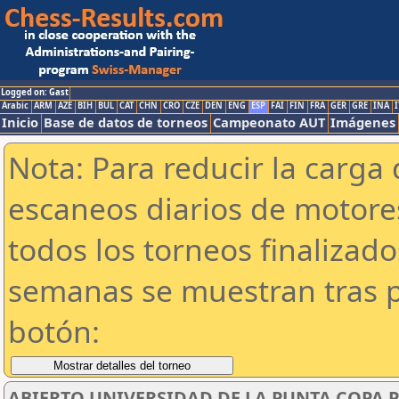
Logged on: Gast
Arabic
ARM
AZE
BIH
BUL
CAT
CHN
CRO
CZE
DEN
ENG
ESP
FAI
FIN
FRA
GER
GRE
INA
I
Inicio
Base de datos de torneos
Campeonato AUT
Imágenes
Nota: Para reducir la carga 
escaneos diarios de motor
todos los torneos finalizad
semanas se muestran tras p
botón:
ABIERTO UNIVERSIDAD DE LA PUNTA COPA PR