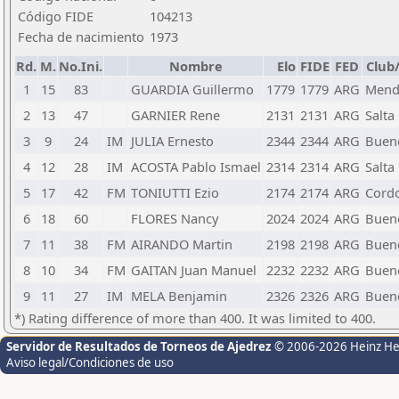
Código FIDE
104213
Fecha de nacimiento
1973
Rd.
M.
No.Ini.
Nombre
Elo
FIDE
FED
Club
1
15
83
GUARDIA Guillermo
1779
1779
ARG
Mend
2
13
47
GARNIER Rene
2131
2131
ARG
Salta
3
9
24
IM
JULIA Ernesto
2344
2344
ARG
Bueno
4
12
28
IM
ACOSTA Pablo Ismael
2314
2314
ARG
Salta
5
17
42
FM
TONIUTTI Ezio
2174
2174
ARG
Cord
6
18
60
FLORES Nancy
2024
2024
ARG
Bueno
7
11
38
FM
AIRANDO Martin
2198
2198
ARG
Bueno
8
10
34
FM
GAITAN Juan Manuel
2232
2232
ARG
Bueno
9
11
27
IM
MELA Benjamin
2326
2326
ARG
Bueno
*) Rating difference of more than 400. It was limited to 400.
Servidor de Resultados de Torneos de Ajedrez
© 2006-2026 Heinz H
Aviso legal/Condiciones de uso