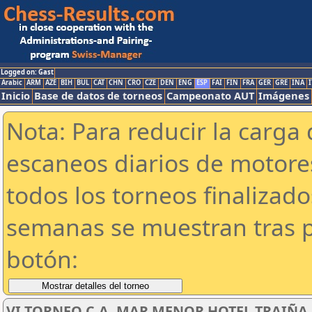
Logged on: Gast
Arabic
ARM
AZE
BIH
BUL
CAT
CHN
CRO
CZE
DEN
ENG
ESP
FAI
FIN
FRA
GER
GRE
INA
I
Inicio
Base de datos de torneos
Campeonato AUT
Imágenes
Nota: Para reducir la carga 
escaneos diarios de motor
todos los torneos finalizad
semanas se muestran tras p
botón:
VI TORNEO C.A. MAR MENOR HOTEL TRAIÑA SU