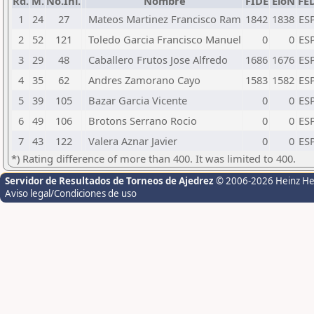
Rd.
M.
No.Ini.
Nombre
FIDE
EloN
FE
1
24
27
Mateos Martinez Francisco Ram
1842
1838
ES
2
52
121
Toledo Garcia Francisco Manuel
0
0
ES
3
29
48
Caballero Frutos Jose Alfredo
1686
1676
ES
4
35
62
Andres Zamorano Cayo
1583
1582
ES
5
39
105
Bazar Garcia Vicente
0
0
ES
6
49
106
Brotons Serrano Rocio
0
0
ES
7
43
122
Valera Aznar Javier
0
0
ES
*) Rating difference of more than 400. It was limited to 400.
Servidor de Resultados de Torneos de Ajedrez
© 2006-2026 Heinz H
Aviso legal/Condiciones de uso