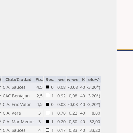
D
Club/Ciudad
Pts.
Res.
we
w-we
K
elo+/-
P
C.A. Sauces
4,5
0
0,08
-0,08
40
-3,20*)
P
CAC Beniajan
2,5
1
0,92
0,08
40
3,20*)
P
C.A. Eric Valor
4,5
0
0,08
-0,08
40
-3,20*)
P
C.A. Vera
3
1
0,78
0,22
40
8,80
P
C.A. Mar Menor
3
1
0,20
0,80
40
32,00
P
C.A. Sauces
4
1
0,17
0,83
40
33,20