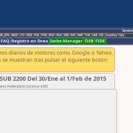
Servert
TA
JPN
MKD
LTU
NED
POL
POR
ROU
RUS
SRB
SVK
SWE
TUR
UKR
VIE
FontSize:11pt
FAQ
Registro en línea
Swiss-Manager
ÖSB
FIDE
aneos diarios de motores como Google o Yahoo,
 se muestran tras pulsar el siguiente botón:
B 2200 Del 30/Ene al 1/Feb de 2015
hess Federation (Licence 430)