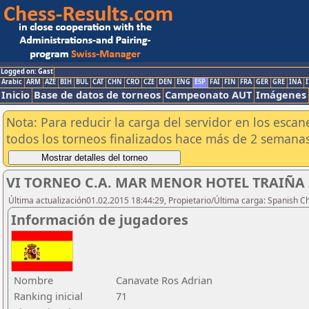
Logged on: Gast
Arabic
ARM
AZE
BIH
BUL
CAT
CHN
CRO
CZE
DEN
ENG
ESP
FAI
FIN
FRA
GER
GRE
INA
I
Inicio
Base de datos de torneos
Campeonato AUT
Imágenes
Nota: Para reducir la carga del servidor en los esc
todos los torneos finalizados hace más de 2 semanas
VI TORNEO C.A. MAR MENOR HOTEL TRAIÑA SU
Última actualización01.02.2015 18:44:29, Propietario/Última carga: Spanish C
Información de jugadores
Nombre
Canavate Ros Adrian
Ranking inicial
71