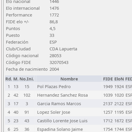
Elo nacional
1446
Elo internacional
1476
Performance
1772
FIDE elo +/-
86,8
Puntos
4,5
Puesto
33
Federación
ESP
Club/Ciudad
CDA Lapuerta
Código nacional
28053
Código FIDE
32070543
Fecha de nacimiento
2004
Rd.
M.
No.Ini.
Nombre
FIDE
EloN
FE
1
13
15
Pol Plazas Pedro
1949
1924
ES
2
42
102
Hernandez Sanchez Rosa
1039
1020
ES
3
17
3
Garcia Ramos Marcos
2137
2122
ES
4
40
91
Lopez Soler Jose
1257
1195
ES
5
23
43
Castillo Lorente Jose Luis
1712
1672
ES
6
25
36
Espadina Solano Jaime
1754
1744
ES