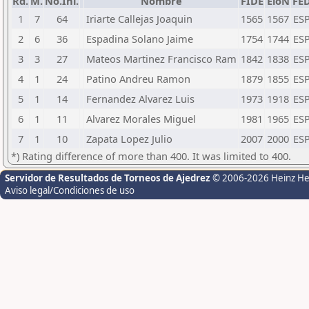
Rd.
M.
No.Ini.
Nombre
FIDE
EloN
FE
1
7
64
Iriarte Callejas Joaquin
1565
1567
ES
2
6
36
Espadina Solano Jaime
1754
1744
ES
3
3
27
Mateos Martinez Francisco Ram
1842
1838
ES
4
1
24
Patino Andreu Ramon
1879
1855
ES
5
1
14
Fernandez Alvarez Luis
1973
1918
ES
6
1
11
Alvarez Morales Miguel
1981
1965
ES
7
1
10
Zapata Lopez Julio
2007
2000
ES
*) Rating difference of more than 400. It was limited to 400.
Servidor de Resultados de Torneos de Ajedrez
© 2006-2026 Heinz H
Aviso legal/Condiciones de uso