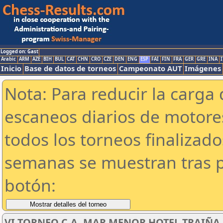
Logged on: Gast
Arabic
ARM
AZE
BIH
BUL
CAT
CHN
CRO
CZE
DEN
ENG
ESP
FAI
FIN
FRA
GER
GRE
INA
I
Inicio
Base de datos de torneos
Campeonato AUT
Imágenes
Nota: Para reducir la carga 
escaneos diarios de motor
todos los torneos finalizad
semanas se muestran tras p
botón:
VI TORNEO C.A. MAR MENOR HOTEL TRAIÑA SU