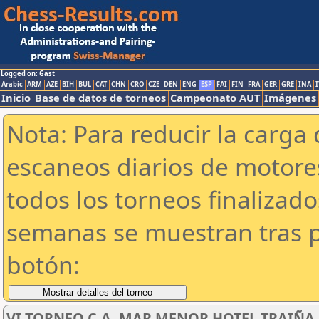
Logged on: Gast
Arabic
ARM
AZE
BIH
BUL
CAT
CHN
CRO
CZE
DEN
ENG
ESP
FAI
FIN
FRA
GER
GRE
INA
I
Inicio
Base de datos de torneos
Campeonato AUT
Imágenes
Nota: Para reducir la carga 
escaneos diarios de motor
todos los torneos finalizad
semanas se muestran tras p
botón:
VI TORNEO C.A. MAR MENOR HOTEL TRAIÑA SU