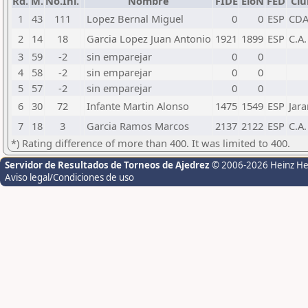
Rd.
M.
No.Ini.
Nombre
FIDE
EloN
FED
Clu
1
43
111
Lopez Bernal Miguel
0
0
ESP
CDA
2
14
18
Garcia Lopez Juan Antonio
1921
1899
ESP
C.A.
3
59
-2
sin emparejar
0
0
4
58
-2
sin emparejar
0
0
5
57
-2
sin emparejar
0
0
6
30
72
Infante Martin Alonso
1475
1549
ESP
Jar
7
18
3
Garcia Ramos Marcos
2137
2122
ESP
C.A.
*) Rating difference of more than 400. It was limited to 400.
Servidor de Resultados de Torneos de Ajedrez
© 2006-2026 Heinz H
Aviso legal/Condiciones de uso