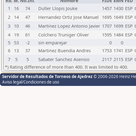
Rd.
M.
No.Ini.
Nombre
FIDE
EloN
FED
1
16
74
Duller Llopis Jouke
1457
1430
ESP
2
14
47
Hernandez Ortiz Jose Manuel
1695
1649
ESP
3
10
46
Martinez Lopez Antonio Javier
1707
1699
ESP
4
19
61
Colchero Truniger Oliver
1595
1484
ESP
5
53
-2
sin emparejar
0
0
6
13
37
Martinez Buendia Andres
1753
1741
ESP
7
5
5
Sabater Sanchez Asensio
2117
2115
ESP
*) Rating difference of more than 400. It was limited to 400.
Servidor de Resultados de Torneos de Ajedrez
© 2006-2026 Heinz H
Aviso legal/Condiciones de uso