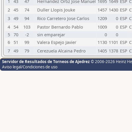
1
43
47
Hernandez Ortiz Jose Manuel
1695
1649
ESP
C
2
45
74
Duller Llopis Jouke
1457
1430
ESP
C
3
49
94
Rico Carretero Jose Carlos
1209
0
ESP
C
4
54
103
Pastor Bernardo Pablo
1009
0
ESP
C
5
70
-2
sin emparejar
0
0
6
51
99
Valera Espejo Javier
1130
1101
ESP
C
7
49
79
Cerezuela Alcaina Pedro
1405
1378
ESP
C
Servidor de Resultados de Torneos de Ajedrez
© 2006-2026 Heinz H
Aviso legal/Condiciones de uso