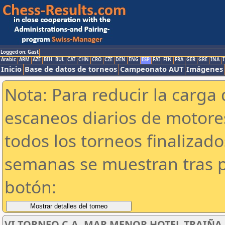
Logged on: Gast
Arabic
ARM
AZE
BIH
BUL
CAT
CHN
CRO
CZE
DEN
ENG
ESP
FAI
FIN
FRA
GER
GRE
INA
I
Inicio
Base de datos de torneos
Campeonato AUT
Imágenes
Nota: Para reducir la carga 
escaneos diarios de motor
todos los torneos finalizad
semanas se muestran tras p
botón:
VI TORNEO C.A. MAR MENOR HOTEL TRAIÑA SU