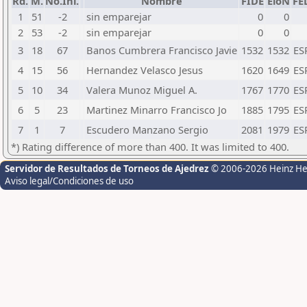
Rd.
M.
No.Ini.
Nombre
FIDE
EloN
FE
1
51
-2
sin emparejar
0
0
2
53
-2
sin emparejar
0
0
3
18
67
Banos Cumbrera Francisco Javie
1532
1532
ES
4
15
56
Hernandez Velasco Jesus
1620
1649
ES
5
10
34
Valera Munoz Miguel A.
1767
1770
ES
6
5
23
Martinez Minarro Francisco Jo
1885
1795
ES
7
1
7
Escudero Manzano Sergio
2081
1979
ES
*) Rating difference of more than 400. It was limited to 400.
Servidor de Resultados de Torneos de Ajedrez
© 2006-2026 Heinz H
Aviso legal/Condiciones de uso