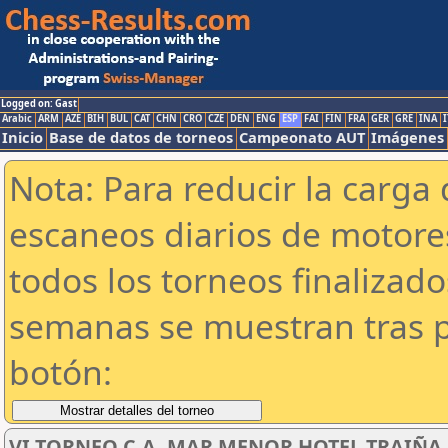
Logged on: Gast
Arabic
ARM
AZE
BIH
BUL
CAT
CHN
CRO
CZE
DEN
ENG
ESP
FAI
FIN
FRA
GER
GRE
INA
I
Inicio
Base de datos de torneos
Campeonato AUT
Imágenes
Nota: Para reducir la carga 
escaneos diarios de motor
todos los torneos finalizad
semanas se muestran tras p
botón:
VI TORNEO C.A. MAR MENOR HOTEL TRAIÑA SU