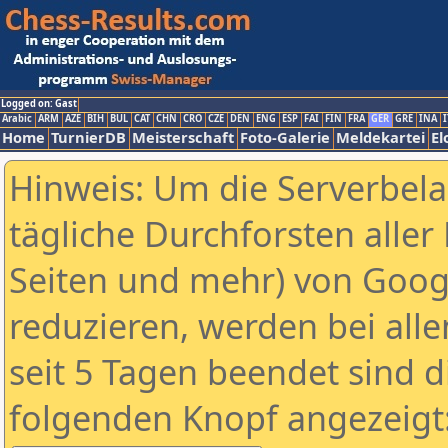
Logged on: Gast
Arabic
ARM
AZE
BIH
BUL
CAT
CHN
CRO
CZE
DEN
ENG
ESP
FAI
FIN
FRA
GER
GRE
INA
I
Home
TurnierDB
Meisterschaft
Foto-Galerie
Meldekartei
El
Hinweis: Um die Serverbel
tägliche Durchforsten aller 
Seiten und mehr) von Goog
reduzieren, werden bei alle
seit 5 Tagen beendet sind d
folgenden Knopf angezeigt