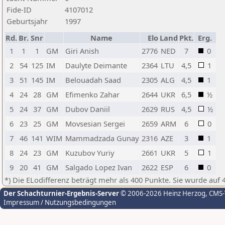
Fide-ID
4107012
Geburtsjahr
1997
Rd.
Br.
Snr
Name
Elo
Land
Pkt.
Erg.
1
1
1
GM
Giri Anish
2776
NED
7
0
2
54
125
IM
Daulyte Deimante
2364
LTU
4,5
1
3
51
145
IM
Belouadah Saad
2305
ALG
4,5
1
4
24
28
GM
Efimenko Zahar
2644
UKR
6,5
½
5
24
37
GM
Dubov Daniil
2629
RUS
4,5
½
6
23
25
GM
Movsesian Sergei
2659
ARM
6
0
7
46
141
WIM
Mammadzada Gunay
2316
AZE
3
1
8
24
23
GM
Kuzubov Yuriy
2661
UKR
5
1
9
20
41
GM
Salgado Lopez Ivan
2622
ESP
6
0
*) Die ELodifferenz beträgt mehr als 400 Punkte. Sie wurde auf 
Der Schachturnier-Ergebnis-Server
© 2006-2026 Heinz Herzog
, CMS
Impressum / Nutzungsbedingungen