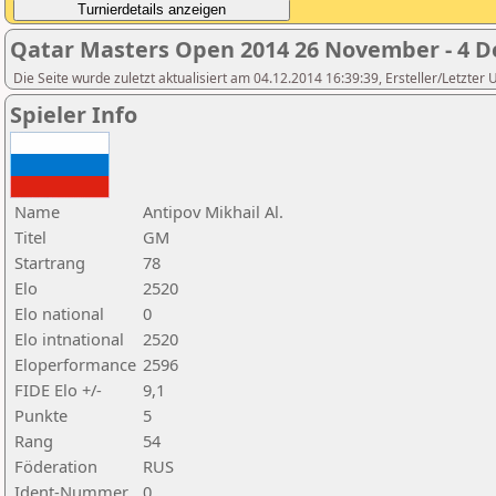
Qatar Masters Open 2014 26 November - 4 
Die Seite wurde zuletzt aktualisiert am 04.12.2014 16:39:39, Ersteller/Letzter
Spieler Info
Name
Antipov Mikhail Al.
Titel
GM
Startrang
78
Elo
2520
Elo national
0
Elo intnational
2520
Eloperformance
2596
FIDE Elo +/-
9,1
Punkte
5
Rang
54
Föderation
RUS
Ident-Nummer
0