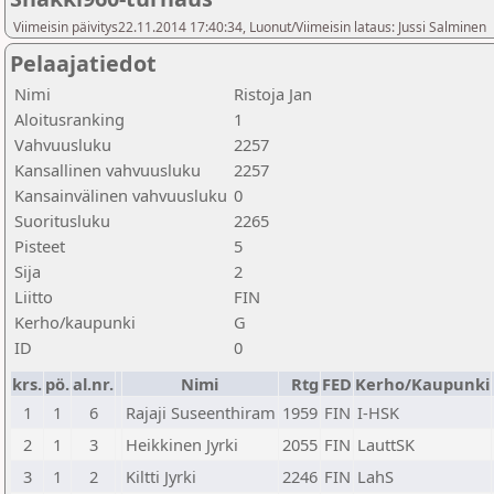
Viimeisin päivitys22.11.2014 17:40:34, Luonut/Viimeisin lataus: Jussi Salminen
Pelaajatiedot
Nimi
Ristoja Jan
Aloitusranking
1
Vahvuusluku
2257
Kansallinen vahvuusluku
2257
Kansainvälinen vahvuusluku
0
Suoritusluku
2265
Pisteet
5
Sija
2
Liitto
FIN
Kerho/kaupunki
G
ID
0
krs.
pö.
al.nr.
Nimi
Rtg
FED
Kerho/Kaupunki
1
1
6
Rajaji Suseenthiram
1959
FIN
I-HSK
2
1
3
Heikkinen Jyrki
2055
FIN
LauttSK
3
1
2
Kiltti Jyrki
2246
FIN
LahS