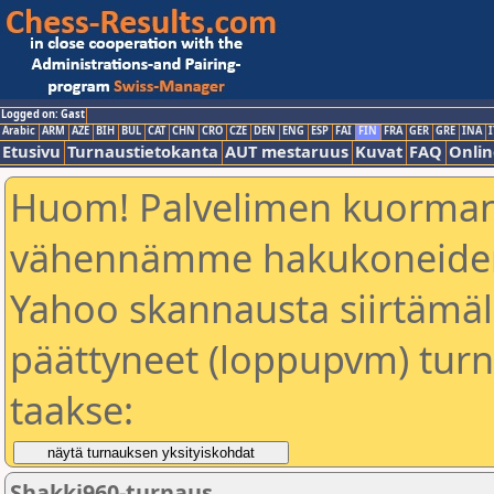
Logged on: Gast
Arabic
ARM
AZE
BIH
BUL
CAT
CHN
CRO
CZE
DEN
ENG
ESP
FAI
FIN
FRA
GER
GRE
INA
I
Etusivu
Turnaustietokanta
AUT mestaruus
Kuvat
FAQ
Onlin
Huom! Palvelimen kuorman
vähennämme hakukoneiden
Yahoo skannausta siirtämällä
päättyneet (loppupvm) turn
taakse:
Shakki960-turnaus