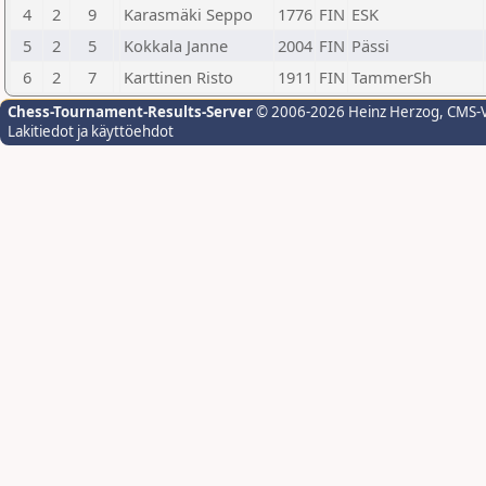
4
2
9
Karasmäki Seppo
1776
FIN
ESK
5
2
5
Kokkala Janne
2004
FIN
Pässi
6
2
7
Karttinen Risto
1911
FIN
TammerSh
Chess-Tournament-Results-Server
© 2006-2026 Heinz Herzog
, CMS-
Lakitiedot ja käyttöehdot