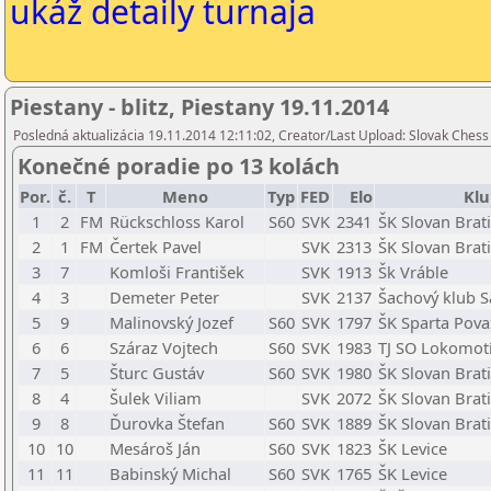
ukáž detaily turnaja
Piestany - blitz, Piestany 19.11.2014
Posledná aktualizácia 19.11.2014 12:11:02, Creator/Last Upload: Slovak Chess
Konečné poradie po 13 kolách
Por.
č.
T
Meno
Typ
FED
Elo
Klu
1
2
FM
Rückschloss Karol
S60
SVK
2341
ŠK Slovan Brati
2
1
FM
Čertek Pavel
SVK
2313
ŠK Slovan Brati
3
7
Komloši František
SVK
1913
Šk Vráble
4
3
Demeter Peter
SVK
2137
Šachový klub S
5
9
Malinovský Jozef
S60
SVK
1797
ŠK Sparta Pova
6
6
Száraz Vojtech
S60
SVK
1983
TJ SO Lokomot
7
5
Šturc Gustáv
S60
SVK
1980
ŠK Slovan Brati
8
4
Šulek Viliam
SVK
2072
ŠK Slovan Brati
9
8
Ďurovka Štefan
S60
SVK
1889
ŠK Slovan Brati
10
10
Mesároš Ján
S60
SVK
1823
ŠK Levice
11
11
Babinský Michal
S60
SVK
1765
ŠK Levice