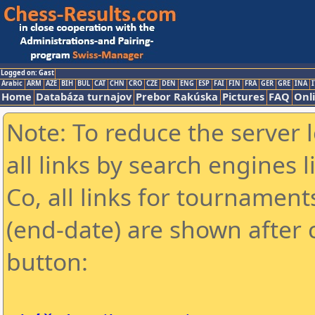
Logged on: Gast
Arabic
ARM
AZE
BIH
BUL
CAT
CHN
CRO
CZE
DEN
ENG
ESP
FAI
FIN
FRA
GER
GRE
INA
I
Home
Databáza turnajov
Prebor Rakúska
Pictures
FAQ
Onl
Note: To reduce the server 
all links by search engines
Co, all links for tournamen
(end-date) are shown after c
button: