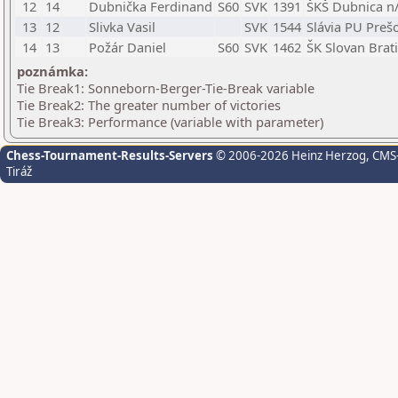
12
14
Dubnička Ferdinand
S60
SVK
1391
ŠKŠ Dubnica n
13
12
Slivka Vasil
SVK
1544
Slávia PU Preš
14
13
Požár Daniel
S60
SVK
1462
ŠK Slovan Brati
poznámka:
Tie Break1: Sonneborn-Berger-Tie-Break variable
Tie Break2: The greater number of victories
Tie Break3: Performance (variable with parameter)
Chess-Tournament-Results-Servers
© 2006-2026 Heinz Herzog
, CMS
Tiráž