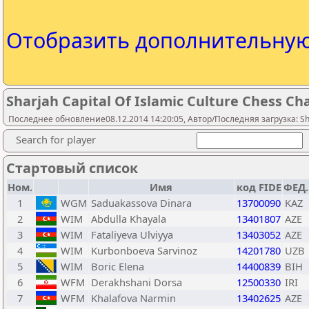
Отобразить дополнительну
Sharjah Capital Of Islamic Culture Chess 
Последнее обновление08.12.2014 14:20:05, Автор/Последняя загрузка: Sh
Search for player
Стартовый список
Ном.
Имя
код FIDE
ФЕД.
1
WGM
Saduakassova Dinara
13700090
KAZ
2
WIM
Abdulla Khayala
13401807
AZE
3
WIM
Fataliyeva Ulviyya
13403052
AZE
4
WIM
Kurbonboeva Sarvinoz
14201780
UZB
5
WIM
Boric Elena
14400839
BIH
6
WFM
Derakhshani Dorsa
12500330
IRI
7
WFM
Khalafova Narmin
13402625
AZE