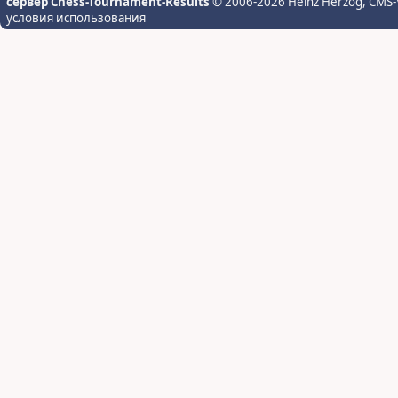
сервер Chess-Tournament-Results
© 2006-2026 Heinz Herzog
, CMS-
условия использования