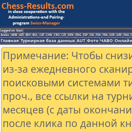
Logged on: Gast
Arabic
ARM
AZE
BIH
BUL
CAT
CHN
CRO
CZE
DEN
ENG
ESP
FAI
FIN
FRA
GER
GRE
INA
I
Главная
Турнирная база данных
AUT
Фото
ЧАВО
Онлайн
Примечание: Чтобы снизи
из-за ежедневного скани
поисковыми системами ти
проч., все ссылки на тур
месяцев (с даты окончан
после клика по данной кн