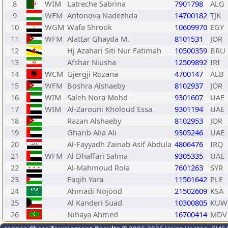
8
WIM
Latreche Sabrina
7901798
ALG
9
WFM
Antonova Nadezhda
14700182
TJK
10
WGM
Wafa Shrook
10609970
EGY
11
WFM
Alattar Ghayda M.
8101531
JOR
12
Hj Azahari Siti Nur Fatimah
10500359
BRU
13
Afshar Niusha
12509892
IRI
14
WCM
Gjergji Rozana
4700147
ALB
15
WFM
Boshra Alshaeby
8102937
JOR
16
WIM
Saleh Nora Mohd
9301607
UAE
17
WIM
Al-Zarouni Kholoud Essa
9301194
UAE
18
Razan Alshaeby
8102953
JOR
19
Gharib Alia Ali
9305246
UAE
20
Al-Fayyadh Zainab Asif Abdula
4806476
IRQ
21
WFM
Al Dhaffari Salma
9305335
UAE
22
Al-Mahmoud Rola
7601263
SYR
23
Faqih Yara
11501642
PLE
24
Ahmadi Nojood
21502609
KSA
25
Al Kanderi Suad
10300805
KUW
26
Nihaya Ahmed
16700414
MDV