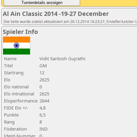
Al Ain Classic 2014 -19-27 December
Die Seite wurde zuletzt aktualisiert am 26.12.2014 16:23:27, Ersteller/Letzter 
Spieler Info
Name
Vidit Santosh Gujrathi
Titel
GM
Startrang
12
Elo
2625
Elo national
0
Elo intnational
2625
Eloperformance
2644
FIDE Elo +/-
4,8
Punkte
6,5
Rang
8
Föderation
IND
Ident-Nummer
0