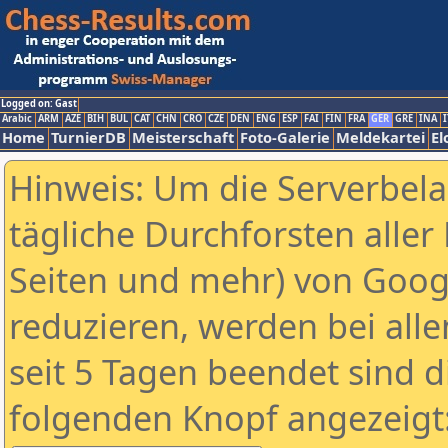
Logged on: Gast
Arabic
ARM
AZE
BIH
BUL
CAT
CHN
CRO
CZE
DEN
ENG
ESP
FAI
FIN
FRA
GER
GRE
INA
I
Home
TurnierDB
Meisterschaft
Foto-Galerie
Meldekartei
El
Hinweis: Um die Serverbel
tägliche Durchforsten aller 
Seiten und mehr) von Goog
reduzieren, werden bei alle
seit 5 Tagen beendet sind d
folgenden Knopf angezeigt