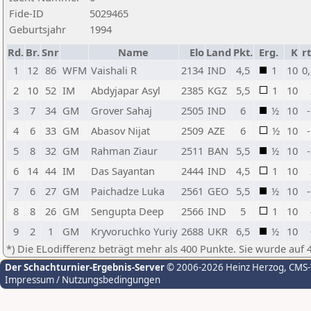
Fide-ID
5029465
Geburtsjahr
1994
Rd.
Br.
Snr
Name
Elo
Land
Pkt.
Erg.
K
r
1
12
86
WFM
Vaishali R
2134
IND
4,5
1
10
0
2
10
52
IM
Abdyjapar Asyl
2385
KGZ
5,5
1
10
3
7
34
GM
Grover Sahaj
2505
IND
6
½
10
4
6
33
GM
Abasov Nijat
2509
AZE
6
½
10
5
8
32
GM
Rahman Ziaur
2511
BAN
5,5
½
10
6
14
44
IM
Das Sayantan
2444
IND
4,5
1
10
7
6
27
GM
Paichadze Luka
2561
GEO
5,5
½
10
8
8
26
GM
Sengupta Deep
2566
IND
5
1
10
9
2
1
GM
Kryvoruchko Yuriy
2688
UKR
6,5
½
10
*) Die ELodifferenz beträgt mehr als 400 Punkte. Sie wurde auf 
Der Schachturnier-Ergebnis-Server
© 2006-2026 Heinz Herzog
, CMS
Impressum / Nutzungsbedingungen