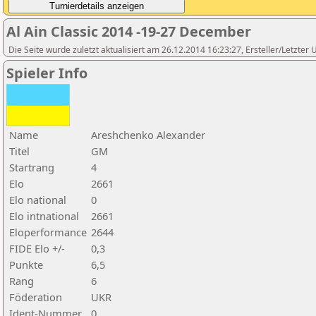
Al Ain Classic 2014 -19-27 December
Die Seite wurde zuletzt aktualisiert am 26.12.2014 16:23:27, Ersteller/Letzter 
Spieler Info
Name
Areshchenko Alexander
Titel
GM
Startrang
4
Elo
2661
Elo national
0
Elo intnational
2661
Eloperformance
2644
FIDE Elo +/-
0,3
Punkte
6,5
Rang
6
Föderation
UKR
Ident-Nummer
0