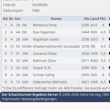
Fide-ID
14109530
Geburtsjahr
1986
Rd.
Br.
Snr
Name
Elo
Land
Pkt.
1
4
78
IM
Berezina Irina
2200
AUS
4
2
4
44
IM
Das Sayantan
2444
IND
4,5
3
4
28
GM
Nigalidze Gaioz
2536
GEO
7
4
13
53
WGM
Khademalsharieh Sarasadat
2378
IRI
4,5
5
7
31
GM
Gasanov Eldar
2526
UKR
5,5
6
9
32
GM
Rahman Ziaur
2511
BAN
5,5
7
3
20
GM
Gopal G.N.
2580
IND
6
8
4
34
GM
Grover Sahaj
2505
IND
6
9
4
13
GM
Oleksienko Mikhailo
2621
UKR
6,5
*) Die ELodifferenz beträgt mehr als 400 Punkte. Sie wurde auf 
Der Schachturnier-Ergebnis-Server
© 2006-2026 Heinz Herzog
, CMS
Impressum / Nutzungsbedingungen