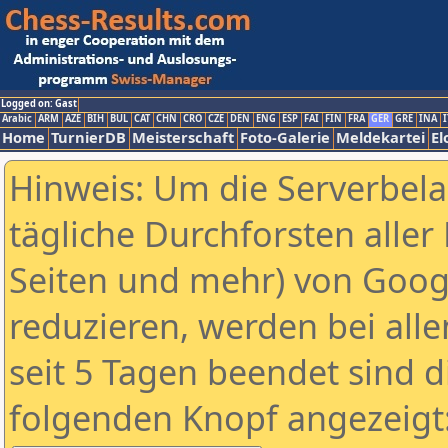
Logged on: Gast
Arabic
ARM
AZE
BIH
BUL
CAT
CHN
CRO
CZE
DEN
ENG
ESP
FAI
FIN
FRA
GER
GRE
INA
I
Home
TurnierDB
Meisterschaft
Foto-Galerie
Meldekartei
El
Hinweis: Um die Serverbel
tägliche Durchforsten aller 
Seiten und mehr) von Goog
reduzieren, werden bei alle
seit 5 Tagen beendet sind d
folgenden Knopf angezeigt