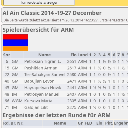
Al Ain Classic 2014 -19-27 December
Die Seite wurde zuletzt aktualisiert am 26.12.2014 16:23:27, Ersteller/Letzter 
Spielerübersicht für ARM
Snr
Name
Elo
Land
1
2
3
4
5
6
7
8
6
GM
Petrosian Tigran L.
2651
ARM
1
1
1
½
½
½
1
1
15
GM
Pashikian Arman
2617
ARM
1
1
½
0
½
1
1
½
22
GM
Ter-Sahakyan Samvel
2580
ARM
1
1
0
0
½
1
1
1
40
GM
Babujian Levon
2471
ARM
1
1
½
½
1
0
1
0
45
GM
Hayrapetyan Hovik
2441
ARM
1
½
½
½
1
0
1
1
48
IM
Petrosyan Manuel
2407
ARM
1
0
1
0
½
1
1
½
66
WGM
Kursova Maria
2305
ARM
1
0
1
0
1
0
1
0
71
IM
Galojan Lilit
2275
ARM
1
½
0
0
1
0
1
1
Ergebnisse der letzten Runde für ARM
Rd.
Br.
Nr.
Name
Gr
FED
Elo
Pkt.
Ergebn