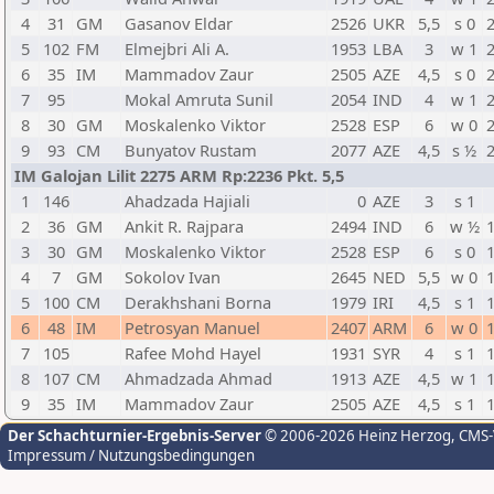
4
31
GM
Gasanov Eldar
2526
UKR
5,5
s 0
5
102
FM
Elmejbri Ali A.
1953
LBA
3
w 1
6
35
IM
Mammadov Zaur
2505
AZE
4,5
s 0
7
95
Mokal Amruta Sunil
2054
IND
4
w 1
8
30
GM
Moskalenko Viktor
2528
ESP
6
w 0
9
93
CM
Bunyatov Rustam
2077
AZE
4,5
s ½
IM Galojan Lilit 2275 ARM Rp:2236 Pkt. 5,5
1
146
Ahadzada Hajiali
0
AZE
3
s 1
2
36
GM
Ankit R. Rajpara
2494
IND
6
w ½
3
30
GM
Moskalenko Viktor
2528
ESP
6
s 0
4
7
GM
Sokolov Ivan
2645
NED
5,5
w 0
5
100
CM
Derakhshani Borna
1979
IRI
4,5
s 1
6
48
IM
Petrosyan Manuel
2407
ARM
6
w 0
7
105
Rafee Mohd Hayel
1931
SYR
4
s 1
8
107
CM
Ahmadzada Ahmad
1913
AZE
4,5
w 1
9
35
IM
Mammadov Zaur
2505
AZE
4,5
s 1
Der Schachturnier-Ergebnis-Server
© 2006-2026 Heinz Herzog
, CMS
Impressum / Nutzungsbedingungen