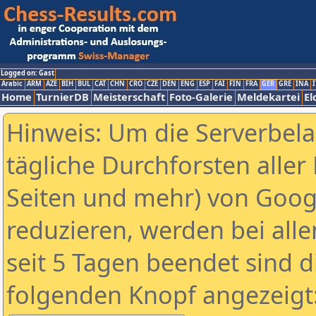
Logged on: Gast
Arabic
ARM
AZE
BIH
BUL
CAT
CHN
CRO
CZE
DEN
ENG
ESP
FAI
FIN
FRA
GER
GRE
INA
I
Home
TurnierDB
Meisterschaft
Foto-Galerie
Meldekartei
El
Hinweis: Um die Serverbel
tägliche Durchforsten aller 
Seiten und mehr) von Goog
reduzieren, werden bei alle
seit 5 Tagen beendet sind d
folgenden Knopf angezeigt