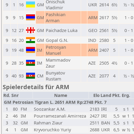
Onischuk
9
1
16
GM
UKR
2614
6½
½ - 
Vladimir
Pashikian
9
9
15
GM
ARM
2617
5½
1 - 0
Arman
9
12
27
GM
Paichadze Luka
GEO
2561
5½
0 - 1
9
16
20
GM
Gopal G.N.
IND
2580
5
1 - 0
Petrosyan
9
19
48
IM
ARM
2407
5
1 - 0
Manuel
Mammadov
9
28
35
IM
AZE
2505
4½
0 - 1
Zaur
Bunyatov
9
40
93
CM
AZE
2077
4
½ - 
Rustam
Spielerdetails für ARM
Rd.
Snr
Name
Elo
Land
Pkt.
Erg.
GM Petrosian Tigran L. 2651 ARM Rp:2748 Pkt. 7
1
80
FM
Soozankar A.M.
2183
IRI
5
s 1
2
46
IM
Pourramezanali Amirreza
2427
IRI
5,5
w 1
3
32
GM
Rahman Ziaur
2511
BAN
5,5
s 1
4
1
GM
Kryvoruchko Yuriy
2688
UKR
6,5
w ½