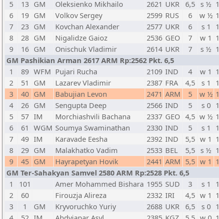
5
13
GM
Oleksienko Mikhailo
2621
UKR
6,5
s ½
6
19
GM
Volkov Sergey
2599
RUS
6
w ½
7
23
GM
Kovchan Alexander
2577
UKR
6
s 1
8
28
GM
Nigalidze Gaioz
2536
GEO
7
w 1
9
16
GM
Onischuk Vladimir
2614
UKR
7
s ½
GM Pashikian Arman 2617 ARM Rp:2562 Pkt. 6,5
1
89
WFM
Pujari Rucha
2109
IND
4
w 1
2
51
GM
Lazarev Vladimir
2387
FRA
4,5
s 1
3
40
GM
Babujian Levon
2471
ARM
5
w ½
4
26
GM
Sengupta Deep
2566
IND
5
s 0
5
57
IM
Morchiashvili Bachana
2337
GEO
4,5
w ½
6
61
WGM
Soumya Swaminathan
2330
IND
5
s 1
7
49
IM
Karavade Eesha
2392
IND
5,5
w 1
8
29
GM
Malakhatko Vadim
2533
BEL
5,5
s ½
9
45
GM
Hayrapetyan Hovik
2441
ARM
5,5
w 1
GM Ter-Sahakyan Samvel 2580 ARM Rp:2528 Pkt. 6,5
1
101
Amer Mohammed Bishara
1955
SUD
3
s 1
2
60
Firouzja Alireza
2332
IRI
4,5
w 1
3
1
GM
Kryvoruchko Yuriy
2688
UKR
6,5
s 0
4
52
IM
Abdyjapar Asyl
2385
KGZ
5,5
w 0