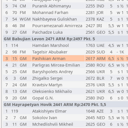
5
74
CM
Puranik Abhimanyu
2255
IND
5
s ½
6
70
FM
Mohannad Farhan
2281
JOR
5
w 1
7
54
WGM
Nakhbayeva Guliskhan
2378
KAZ
5
s 1
8
46
IM
Pourramezanali Amirreza
2427
IRI
5,5
w 1
9
27
GM
Paichadze Luka
2561
GEO
5,5
s 1
GM Babujian Levon 2471 ARM Rp:2497 Pkt. 5
1
114
Hamdan Marshool
1763
UAE
4,5
w 1
2
98
FM
Tagelsir Abubaker
2029
SUD
4
- 1K
3
15
GM
Pashikian Arman
2617
ARM
6,5
s ½
4
21
GM
Parligras Mircea-Emilian
2580
ROU
6,5
w ½
5
25
GM
Baryshpolets Andrey
2566
UKR
5
s 1
6
3
GM
Zhigalko Sergei
2672
BLR
7
w 0
7
24
GM
Kravtsiv Martyn
2576
UKR
5,5
s 1
8
13
GM
Oleksienko Mikhailo
2621
UKR
6,5
w 0
9
20
GM
Gopal G.N.
2580
IND
6
s 0
GM Hayrapetyan Hovik 2441 ARM Rp:2470 Pkt. 5,5
1
119
Atakishiyev Elmar
1648
AZE
3
s 1
2
7
GM
Sokolov Ivan
2645
NED
5,5
w ½
3
11
GM
Mchedlishvili Mikheil
2625
GEO
6
s ½