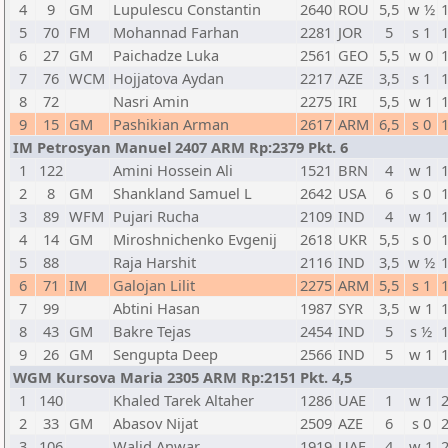
4
9
GM
Lupulescu Constantin
2640
ROU
5,5
w ½
5
70
FM
Mohannad Farhan
2281
JOR
5
s 1
6
27
GM
Paichadze Luka
2561
GEO
5,5
w 0
7
76
WCM
Hojjatova Aydan
2217
AZE
3,5
s 1
8
72
Nasri Amin
2275
IRI
5,5
w 1
9
15
GM
Pashikian Arman
2617
ARM
6,5
s 0
IM Petrosyan Manuel 2407 ARM Rp:2379 Pkt. 6
1
122
Amini Hossein Ali
1521
BRN
4
w 1
2
8
GM
Shankland Samuel L
2642
USA
6
s 0
3
89
WFM
Pujari Rucha
2109
IND
4
w 1
4
14
GM
Miroshnichenko Evgenij
2618
UKR
5,5
s 0
5
88
Raja Harshit
2116
IND
3,5
w ½
6
71
IM
Galojan Lilit
2275
ARM
5,5
s 1
7
99
Abtini Hasan
1987
SYR
3,5
w 1
8
43
GM
Bakre Tejas
2454
IND
5
s ½
9
26
GM
Sengupta Deep
2566
IND
5
w 1
WGM Kursova Maria 2305 ARM Rp:2151 Pkt. 4,5
1
140
Khaled Tarek Altaher
1286
UAE
1
w 1
2
33
GM
Abasov Nijat
2509
AZE
6
s 0
3
106
Walid Anwar
1919
UAE
4
w 1