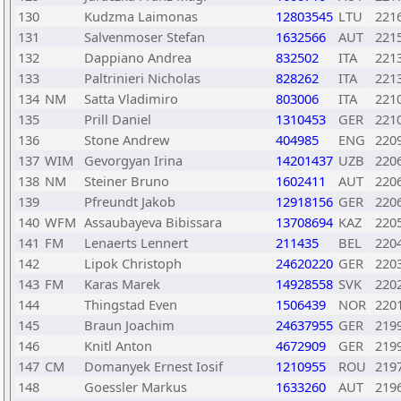
130
Kudzma Laimonas
12803545
LTU
221
131
Salvenmoser Stefan
1632566
AUT
221
132
Dappiano Andrea
832502
ITA
221
133
Paltrinieri Nicholas
828262
ITA
221
134
NM
Satta Vladimiro
803006
ITA
221
135
Prill Daniel
1310453
GER
221
136
Stone Andrew
404985
ENG
220
137
WIM
Gevorgyan Irina
14201437
UZB
220
138
NM
Steiner Bruno
1602411
AUT
220
139
Pfreundt Jakob
12918156
GER
220
140
WFM
Assaubayeva Bibissara
13708694
KAZ
220
141
FM
Lenaerts Lennert
211435
BEL
220
142
Lipok Christoph
24620220
GER
220
143
FM
Karas Marek
14928558
SVK
220
144
Thingstad Even
1506439
NOR
220
145
Braun Joachim
24637955
GER
219
146
Knitl Anton
4672909
GER
219
147
CM
Domanyek Ernest Iosif
1210955
ROU
219
148
Goessler Markus
1633260
AUT
219