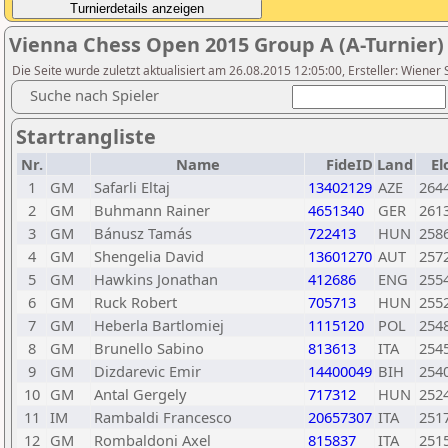
Vienna Chess Open 2015 Group A (A-Turnier)
Die Seite wurde zuletzt aktualisiert am 26.08.2015 12:05:00, Ersteller: Wiener
Suche nach Spieler
Startrangliste
Nr.
Name
FideID
Land
El
1
GM
Safarli Eltaj
13402129
AZE
264
2
GM
Buhmann Rainer
4651340
GER
261
3
GM
Bánusz Tamás
722413
HUN
258
4
GM
Shengelia David
13601270
AUT
257
5
GM
Hawkins Jonathan
412686
ENG
255
6
GM
Ruck Robert
705713
HUN
255
7
GM
Heberla Bartlomiej
1115120
POL
254
8
GM
Brunello Sabino
813613
ITA
254
9
GM
Dizdarevic Emir
14400049
BIH
254
10
GM
Antal Gergely
717312
HUN
252
11
IM
Rambaldi Francesco
20657307
ITA
251
12
GM
Rombaldoni Axel
815837
ITA
251