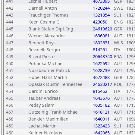
441
Eschle Hubert
4673395
GER
183
442
Darnell Anton
1720244
SWE
182
443
Frauchiger Thomas
1321854
SUI
182
444
Keen Cosima C
423050
ENG
182
445
Blank Stefan Dipl. Ing.
24619620
GER
181
446
Wiener Alexander
1636081
AUT
181
447
Bennett Rhys
1802631
WLS
180
448
Revinelli Sergio
814261
ITA
180
449
Bizeul Pierre
20648740
FRA
179
450
Pohanka Michael
1622692
AUT
179
451
Nussbaumer Patrick
1628739
AUT
179
452
Hubel Hans Martin
4672488
GER
178
453
Opasiak Dustin Tennessee
24630217
POL
177
454
Gardini Enrico
815462
ITA
177
455
Tauber Andreas
1643576
AUT
177
456
Peday Salam
1635182
AUT
171
457
Gutzelnig Frank-Michael
1618121
AUT
171
458
Bankier Maximilian
1640011
AUT
169
459
Lachat Martin
1323423
SUI
163
460
Kellner Nikolaus
1642065
AUT
163