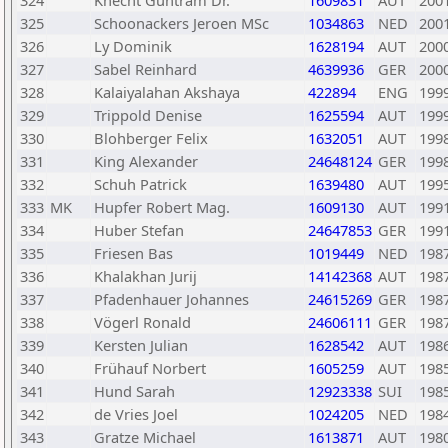
324
Knecht Guntram Dr.
1609831
AUT
200
325
Schoonackers Jeroen MSc
1034863
NED
200
326
Ly Dominik
1628194
AUT
200
327
Sabel Reinhard
4639936
GER
200
328
Kalaiyalahan Akshaya
422894
ENG
199
329
Trippold Denise
1625594
AUT
199
330
Blohberger Felix
1632051
AUT
199
331
King Alexander
24648124
GER
199
332
Schuh Patrick
1639480
AUT
199
333
MK
Hupfer Robert Mag.
1609130
AUT
199
334
Huber Stefan
24647853
GER
199
335
Friesen Bas
1019449
NED
198
336
Khalakhan Jurij
14142368
AUT
198
337
Pfadenhauer Johannes
24615269
GER
198
338
Vögerl Ronald
24606111
GER
198
339
Kersten Julian
1628542
AUT
198
340
Frühauf Norbert
1605259
AUT
198
341
Hund Sarah
12923338
SUI
198
342
de Vries Joel
1024205
NED
198
343
Gratze Michael
1613871
AUT
198