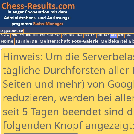
Logged on: Gast
Arabic
ARM
AZE
BIH
BUL
CAT
CHN
CRO
CZE
DEN
ENG
ESP
FAI
FIN
FRA
GER
GRE
INA
I
Home
TurnierDB
Meisterschaft
Foto-Galerie
Meldekartei
El
Hinweis: Um die Serverbela
tägliche Durchforsten aller 
Seiten und mehr) von Goog
reduzieren, werden bei alle
seit 5 Tagen beendet sind d
folgenden Knopf angezeigt