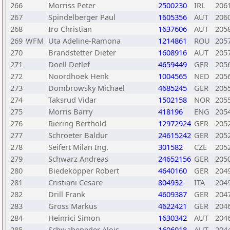
266
Morriss Peter
2500230
IRL
206
267
Spindelberger Paul
1605356
AUT
206
268
Iro Christian
1637606
AUT
205
269
WFM
Uta Adeline-Ramona
1214861
ROU
205
270
Brandstetter Dieter
1608916
AUT
205
271
Doell Detlef
4659449
GER
205
272
Noordhoek Henk
1004565
NED
205
273
Dombrowsky Michael
4685245
GER
205
274
Taksrud Vidar
1502158
NOR
205
275
Morris Barry
418196
ENG
205
276
Riering Berthold
12972924
GER
205
277
Schroeter Baldur
24615242
GER
205
278
Seifert Milan Ing.
301582
CZE
205
279
Schwarz Andreas
24652156
GER
205
280
Biedeköpper Robert
4640160
GER
204
281
Cristiani Cesare
804932
ITA
204
282
Drill Frank
4609387
GER
204
283
Gross Markus
4622421
GER
204
284
Heinrici Simon
1630342
AUT
204
285
Schwabeneder Alois
1606018
AUT
204