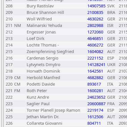
208
Bury Rastislav
14907585
SVK
211
209
Bruce Shannon Hill
2100835
BRA
211
210
Woll Wilfried
4630262
GER
211
211
NM
Malinarski Yehuda
2802988
ISR
211
212
Engesser Jonas
1272060
GER
211
213
Loef Dirk
4646851
GER
211
214
Lochte Thomas -
4606272
GER
211
215
Zoernpfenning Siegfried
1604082
AUT
211
216
Cardenas Sergio
2221152
ESP
210
217
Lytvynets Dmytro
14128241
UKR
210
218
Horvath Dominik
1642561
AUT
210
219
CM
Herbold Manfred
4682882
GER
210
220
CM
Podetti Davide
893617
ITA
210
221
FM
Roth Peter
1600281
AUT
210
222
Kunz Andre
24623652
GER
210
223
Saglier Paul
20600887
FRA
209
224
Torner Planell Josep Ramon
2219174
ESP
209
225
Jethan Martin Dr.
1612506
AUT
209
226
Collareta Giovanni
804711
ITA
209