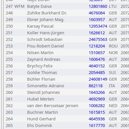
247
WFM
Batyte Daiva
12801860
LTU
207
248
Zühlke Burkhard Dr.
4676084
GER
207
249
Ebner Johann Mag.
1603957
AUT
207
250
Karsay Pascal
12953474
GER
207
251
Koller Hans-Jürgen
1626612
AUT
207
252
Schrodt Sebastian
24675563
GER
207
253
Pisu Robert-Daniel
1218204
ROU
207
254
Nilsen Martin
1510657
NOR
206
255
Zaynard Andreas
1606476
AUT
206
256
Brychcy Felix
4640152
GER
206
257
Goldie Thomas
2054485
SUI
206
258
Bühler Florian
24608149
GER
206
259
Simonetto Adriano
862118
ITA
206
260
Steindl Johannes
1643266
AUT
206
261
Hubel Merten
4692969
GER
206
262
van den Bersselaar Jeroen
1006282
NED
206
263
Buchner Martin
1615815
AUT
206
264
Hund Gerhard
4645936
GER
206
265
Ehs Dominik
1617770
AUT
206