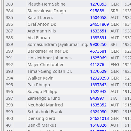
383
Plauth-Herr Sabine
1270353
GER
193
384
Stanivukovic Drago
915858
SRB
193
385
Karall Lorenz
1604058
AUT
193
386
Graf Anton Dr.
24651869
GER
193
387
Arztmann Nils
1633651
AUT
193
388
Atzl Florian
1635891
AUT
193
389
Somasundram Jayakumar Ing.
9900250
SRI
193
390
Berkemer Rainer Dr.
4673581
GER
192
391
Holzleithner Johannes
1625969
AUT
192
392
Majer Christopher
411876
ENG
192
393
Timar-Geng Zoltan Dr.
1270529
GER
192
394
Walker Kevin
12929298
GER
192
395
Pali Philipp
1637843
AUT
191
396
Sovago Philipp
1622943
AUT
191
397
Zamengo Bruno
843997
ITA
191
398
Neuhold Manfred
1635352
AUT
191
399
Schützhold Frank
4624980
GER
191
400
Densing Gerd
24621013
GER
191
401
Benkö Markus
1618326
AUT
191