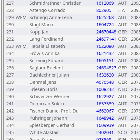
227
Schmidrathner Christian
1612069
AUT
209
228
Astengo Corrado
802905
ITA
209
229
WFM
Schnegg Anna-Lena
1625268
AUT
208
230
Stagl Marco
1604724
AUT
208
231
Kopp Jan
24670448
GER
208
232
Lang Ferdinand
24697141
GER
208
233
WFM
Hapala Elisabeth
1622080
AUT
208
234
Fröwis Annika
1621432
AUT
208
235
Sereinig Eduard
1605151
AUT
208
236
Saglam Buelent
24694827
GER
208
237
Bachlechner Julian
1632620
AUT
208
238
Dehmel Jens
4676548
GER
207
239
Friesen Boris
1008242
NED
207
240
Schweitzer Werner
1622927
AUT
207
241
Demircan Sükrü
1637339
AUT
207
242
Fischer Daniel Prof. Dr.
4662067
GER
207
243
Pühringer Johann
1648942
AUT
207
244
Spiesberger Gerhard
1609939
AUT
207
245
White Alastair
2402041
SCO
207
246
Gajic Zoran
923869
BIH
207