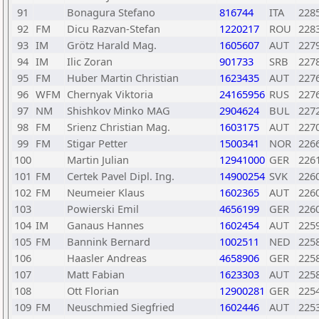
91
Bonagura Stefano
816744
ITA
228
92
FM
Dicu Razvan-Stefan
1220217
ROU
228
93
IM
Grötz Harald Mag.
1605607
AUT
227
94
IM
Ilic Zoran
901733
SRB
227
95
FM
Huber Martin Christian
1623435
AUT
227
96
WFM
Chernyak Viktoria
24165956
RUS
227
97
NM
Shishkov Minko MAG
2904624
BUL
227
98
FM
Srienz Christian Mag.
1603175
AUT
227
99
FM
Stigar Petter
1500341
NOR
226
100
Martin Julian
12941000
GER
226
101
FM
Certek Pavel Dipl. Ing.
14900254
SVK
226
102
FM
Neumeier Klaus
1602365
AUT
226
103
Powierski Emil
4656199
GER
226
104
IM
Ganaus Hannes
1602454
AUT
225
105
FM
Bannink Bernard
1002511
NED
225
106
Haasler Andreas
4658906
GER
225
107
Matt Fabian
1623303
AUT
225
108
Ott Florian
12900281
GER
225
109
FM
Neuschmied Siegfried
1602446
AUT
225