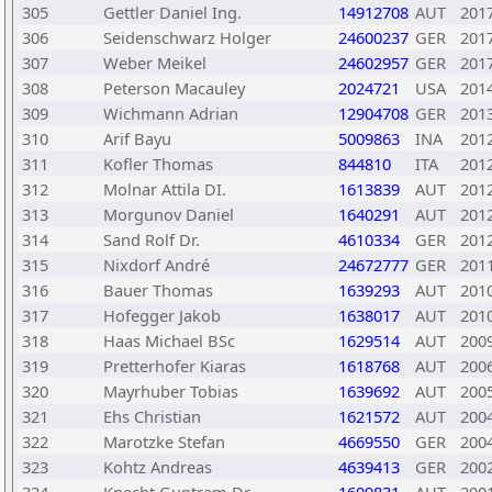
305
Gettler Daniel Ing.
14912708
AUT
201
306
Seidenschwarz Holger
24600237
GER
201
307
Weber Meikel
24602957
GER
201
308
Peterson Macauley
2024721
USA
201
309
Wichmann Adrian
12904708
GER
201
310
Arif Bayu
5009863
INA
201
311
Kofler Thomas
844810
ITA
201
312
Molnar Attila DI.
1613839
AUT
201
313
Morgunov Daniel
1640291
AUT
201
314
Sand Rolf Dr.
4610334
GER
201
315
Nixdorf André
24672777
GER
201
316
Bauer Thomas
1639293
AUT
201
317
Hofegger Jakob
1638017
AUT
201
318
Haas Michael BSc
1629514
AUT
200
319
Pretterhofer Kiaras
1618768
AUT
200
320
Mayrhuber Tobias
1639692
AUT
200
321
Ehs Christian
1621572
AUT
200
322
Marotzke Stefan
4669550
GER
200
323
Kohtz Andreas
4639413
GER
200