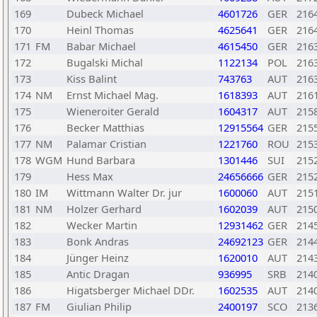
169
Dubeck Michael
4601726
GER
216
170
Heinl Thomas
4625641
GER
216
171
FM
Babar Michael
4615450
GER
216
172
Bugalski Michal
1122134
POL
216
173
Kiss Balint
743763
AUT
216
174
NM
Ernst Michael Mag.
1618393
AUT
216
175
Wieneroiter Gerald
1604317
AUT
215
176
Becker Matthias
12915564
GER
215
177
NM
Palamar Cristian
1221760
ROU
215
178
WGM
Hund Barbara
1301446
SUI
215
179
Hess Max
24656666
GER
215
180
IM
Wittmann Walter Dr. jur
1600060
AUT
215
181
NM
Holzer Gerhard
1602039
AUT
215
182
Wecker Martin
12931462
GER
214
183
Bonk Andras
24692123
GER
214
184
Jünger Heinz
1620010
AUT
214
185
Antic Dragan
936995
SRB
214
186
Higatsberger Michael DDr.
1602535
AUT
214
187
FM
Giulian Philip
2400197
SCO
213