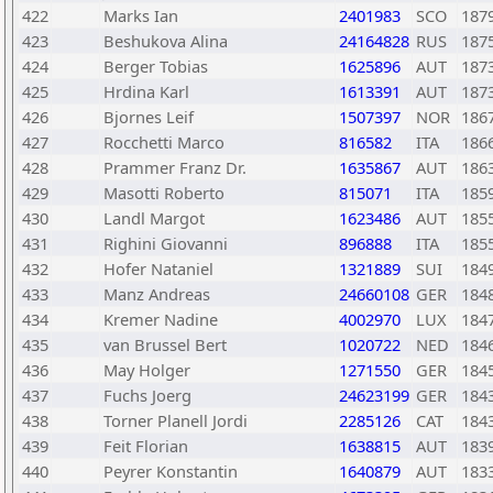
422
Marks Ian
2401983
SCO
187
423
Beshukova Alina
24164828
RUS
187
424
Berger Tobias
1625896
AUT
187
425
Hrdina Karl
1613391
AUT
187
426
Bjornes Leif
1507397
NOR
186
427
Rocchetti Marco
816582
ITA
186
428
Prammer Franz Dr.
1635867
AUT
186
429
Masotti Roberto
815071
ITA
185
430
Landl Margot
1623486
AUT
185
431
Righini Giovanni
896888
ITA
185
432
Hofer Nataniel
1321889
SUI
184
433
Manz Andreas
24660108
GER
184
434
Kremer Nadine
4002970
LUX
184
435
van Brussel Bert
1020722
NED
184
436
May Holger
1271550
GER
184
437
Fuchs Joerg
24623199
GER
184
438
Torner Planell Jordi
2285126
CAT
184
439
Feit Florian
1638815
AUT
183
440
Peyrer Konstantin
1640879
AUT
183