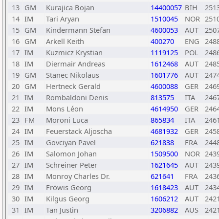
13
GM
Kurajica Bojan
14400057
BIH
251
14
IM
Tari Aryan
1510045
NOR
251
15
GM
Kindermann Stefan
4600053
AUT
250
16
GM
Arkell Keith
400270
ENG
248
17
IM
Kuzmicz Krystian
1119125
POL
248
18
IM
Diermair Andreas
1612468
AUT
248
19
GM
Stanec Nikolaus
1601776
AUT
247
20
GM
Hertneck Gerald
4600088
GER
246
21
IM
Rombaldoni Denis
813575
ITA
246
22
IM
Mons Léon
4614950
GER
246
23
FM
Moroni Luca
865834
ITA
246
24
IM
Feuerstack Aljoscha
4681932
GER
245
25
IM
Govciyan Pavel
621838
FRA
244
26
IM
Salomon Johan
1509500
NOR
243
27
IM
Schreiner Peter
1621645
AUT
243
28
IM
Monroy Charles Dr.
621641
FRA
243
29
IM
Fröwis Georg
1618423
AUT
243
30
IM
Kilgus Georg
1606212
AUT
242
31
IM
Tan Justin
3206882
AUS
242