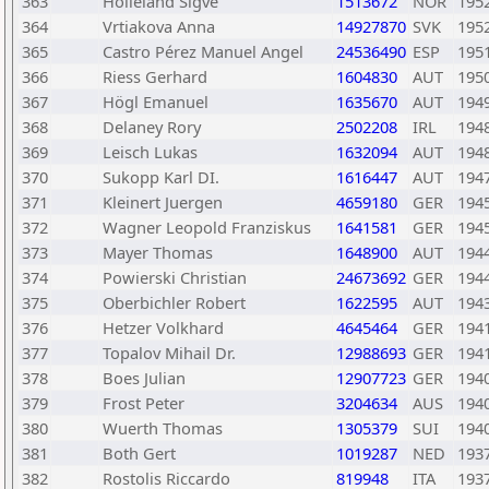
363
Holleland Sigve
1513672
NOR
195
364
Vrtiakova Anna
14927870
SVK
195
365
Castro Pérez Manuel Angel
24536490
ESP
195
366
Riess Gerhard
1604830
AUT
195
367
Högl Emanuel
1635670
AUT
194
368
Delaney Rory
2502208
IRL
194
369
Leisch Lukas
1632094
AUT
194
370
Sukopp Karl DI.
1616447
AUT
194
371
Kleinert Juergen
4659180
GER
194
372
Wagner Leopold Franziskus
1641581
GER
194
373
Mayer Thomas
1648900
AUT
194
374
Powierski Christian
24673692
GER
194
375
Oberbichler Robert
1622595
AUT
194
376
Hetzer Volkhard
4645464
GER
194
377
Topalov Mihail Dr.
12988693
GER
194
378
Boes Julian
12907723
GER
194
379
Frost Peter
3204634
AUS
194
380
Wuerth Thomas
1305379
SUI
194
381
Both Gert
1019287
NED
193
382
Rostolis Riccardo
819948
ITA
193