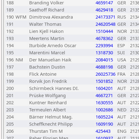
188
Branding Volker
4659147
GER
213
189
Saathoff Richard
4629418
GER
213
190
WFM
Dimitrova Alexandra
24173371
RUS
213
191
Walter Thomas
24620548
GER
213
192
Lien Kjell Hakon
1510444
NOR
213
193
Meertens Martin
4678362
GER
213
194
Iturbide Arnedo Oscar
2293994
ESP
213
195
Marentini Marcel
1318730
SUI
213
196
NM
Der Manuelian Haik
2084015
USA
212
197
Bachstein Dustin
4688198
GER
212
198
Flick Antoine
26025736
FRA
212
199
Rorvik Jon Fredrik
1501852
NOR
212
200
Schirmbeck Hannes DI.
1604201
AUT
212
201
Prüske Wolfgang
4667271
GER
212
202
Kuntner Reinhard
1630555
AUT
212
203
Termeulen Albert
1002686
NED
212
204
Bärner Helmut Mag.
1605224
AUT
212
205
Scheffknecht Philipp
1609190
AUT
212
206
Thurstan Tim M
425443
ENG
212
207
Raber Florian Mag.
1610937
AUT
211