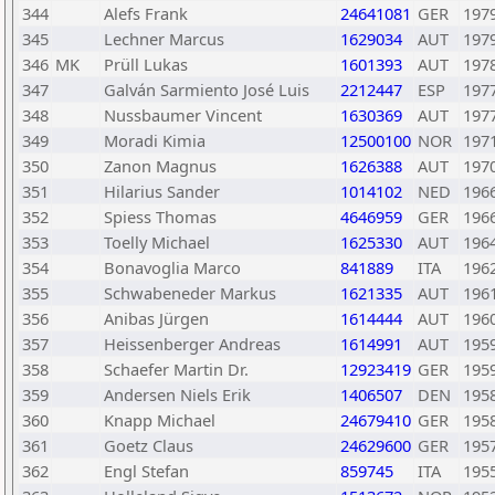
344
Alefs Frank
24641081
GER
197
345
Lechner Marcus
1629034
AUT
197
346
MK
Prüll Lukas
1601393
AUT
197
347
Galván Sarmiento José Luis
2212447
ESP
197
348
Nussbaumer Vincent
1630369
AUT
197
349
Moradi Kimia
12500100
NOR
197
350
Zanon Magnus
1626388
AUT
197
351
Hilarius Sander
1014102
NED
196
352
Spiess Thomas
4646959
GER
196
353
Toelly Michael
1625330
AUT
196
354
Bonavoglia Marco
841889
ITA
196
355
Schwabeneder Markus
1621335
AUT
196
356
Anibas Jürgen
1614444
AUT
196
357
Heissenberger Andreas
1614991
AUT
195
358
Schaefer Martin Dr.
12923419
GER
195
359
Andersen Niels Erik
1406507
DEN
195
360
Knapp Michael
24679410
GER
195
361
Goetz Claus
24629600
GER
195
362
Engl Stefan
859745
ITA
195