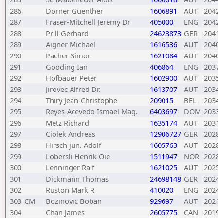
286
Dorner Guenther
1606891
AUT
204
287
Fraser-Mitchell Jeremy Dr
405000
ENG
204
288
Prill Gerhard
24623873
GER
204
289
Aigner Michael
1616536
AUT
204
290
Pacher Simon
1621084
AUT
204
291
Gooding Ian
406864
ENG
203
292
Hofbauer Peter
1602900
AUT
203
293
Jirovec Alfred Dr.
1613707
AUT
203
294
Thiry Jean-Christophe
209015
BEL
203
295
Reyes-Acevedo Ismael Mag.
6403697
DOM
203
296
Metz Richard
1635174
AUT
203
297
Ciolek Andreas
12906727
GER
202
298
Hirsch jun. Adolf
1605763
AUT
202
299
Lobersli Henrik Oie
1511947
NOR
202
300
Lenninger Ralf
1621025
AUT
202
301
Dickmann Thomas
24698148
GER
202
302
Ruston Mark R
410020
ENG
202
303
CM
Bozinovic Boban
929697
AUT
202
304
Chan James
2605775
CAN
201