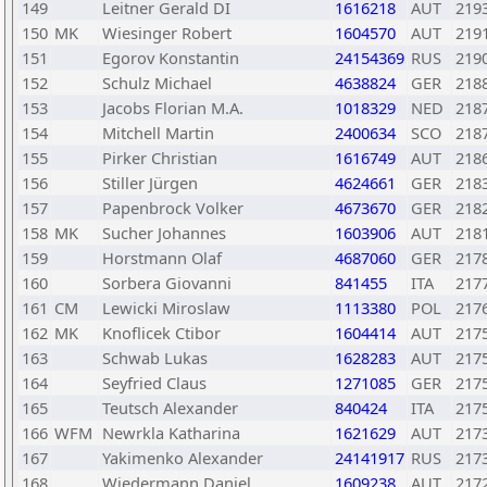
149
Leitner Gerald DI
1616218
AUT
219
150
MK
Wiesinger Robert
1604570
AUT
219
151
Egorov Konstantin
24154369
RUS
219
152
Schulz Michael
4638824
GER
218
153
Jacobs Florian M.A.
1018329
NED
218
154
Mitchell Martin
2400634
SCO
218
155
Pirker Christian
1616749
AUT
218
156
Stiller Jürgen
4624661
GER
218
157
Papenbrock Volker
4673670
GER
218
158
MK
Sucher Johannes
1603906
AUT
218
159
Horstmann Olaf
4687060
GER
217
160
Sorbera Giovanni
841455
ITA
217
161
CM
Lewicki Miroslaw
1113380
POL
217
162
MK
Knoflicek Ctibor
1604414
AUT
217
163
Schwab Lukas
1628283
AUT
217
164
Seyfried Claus
1271085
GER
217
165
Teutsch Alexander
840424
ITA
217
166
WFM
Newrkla Katharina
1621629
AUT
217
167
Yakimenko Alexander
24141917
RUS
217
168
Wiedermann Daniel
1609238
AUT
217