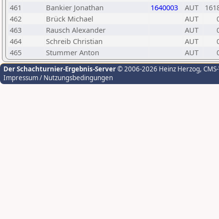
461
Bankier Jonathan
1640003
AUT
161
462
Brück Michael
AUT
463
Rausch Alexander
AUT
464
Schreib Christian
AUT
465
Stummer Anton
AUT
Der Schachturnier-Ergebnis-Server
© 2006-2026 Heinz Herzog
, CMS
Impressum / Nutzungsbedingungen