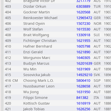
402
Braguine Victor Dr
3217779
AUS
191
403
Dizdar Orkun
6303889
TUR
191
404
Gockner Martin
1620568
AUT
190
405
Reinkoester Michael
12965472
GER
190
406
Strand Oyvin
1507230
NOR
190
407
Wolf Stefan
1615530
AUT
190
408
Brait Wolfgang
1330918
SUI
190
409
Fichtinger Christian
1621955
AUT
190
410
Hafner Bernhard
1605798
AUT
190
411
Enzi Gerald
1621890
AUT
190
412
Morgunov Marc
1640305
AUT
190
413
Budzyn Marcus
16201639
GER
190
414
Wu Min
1631969
AUT
189
415
Sosovicka Jakub
14929210
SVK
189
416
CM
Choong Mark L.O.
5806410
SGP
189
417
Nussbaumer Leon
1628658
AUT
189
418
Wu Jiong
1631950
AUT
188
419
Filippi Simone
841382
ITA
188
420
Kottisch Gustav
1616919
AUT
188
421
Jakob Tobias
1626256
AUT
188