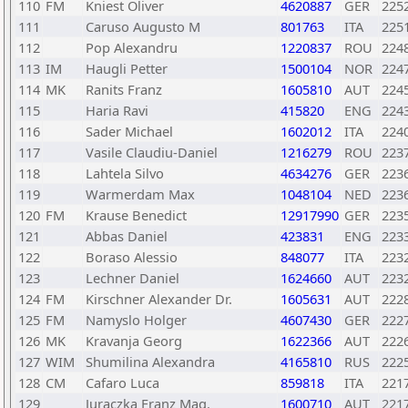
110
FM
Kniest Oliver
4620887
GER
225
111
Caruso Augusto M
801763
ITA
225
112
Pop Alexandru
1220837
ROU
224
113
IM
Haugli Petter
1500104
NOR
224
114
MK
Ranits Franz
1605810
AUT
224
115
Haria Ravi
415820
ENG
224
116
Sader Michael
1602012
ITA
224
117
Vasile Claudiu-Daniel
1216279
ROU
223
118
Lahtela Silvo
4634276
GER
223
119
Warmerdam Max
1048104
NED
223
120
FM
Krause Benedict
12917990
GER
223
121
Abbas Daniel
423831
ENG
223
122
Boraso Alessio
848077
ITA
223
123
Lechner Daniel
1624660
AUT
223
124
FM
Kirschner Alexander Dr.
1605631
AUT
222
125
FM
Namyslo Holger
4607430
GER
222
126
MK
Kravanja Georg
1622366
AUT
222
127
WIM
Shumilina Alexandra
4165810
RUS
222
128
CM
Cafaro Luca
859818
ITA
221
129
Juraczka Franz Mag.
1600710
AUT
221