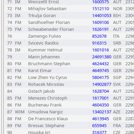
71
IM
Weinzettl Ernst
1600575
AUT
231
72
FM
Mihajlov Sebastian
1512110
NOR
230
73
IM
Trkulja Goran
14401053
BIH
230
74
FM
Sandhoefner Florian
1609106
AUT
230
75
FM
Schwabeneder Florian
1626191
AUT
229
76
Zamengo Fulvio
852678
ITA
229
77
FM
Svicevic Rastko
916315
SRB
229
78
IM
Kummer Helmut
1601016
AUT
229
79
Mann Johannes
24691380
GER
229
80
FM
Bruchmann Stephan
4624432
GER
229
81
FM
Karst Elmar
4649745
GER
229
82
FM
Low Zhen Yu Cyrus
5804175
SGP
229
83
FM
Rohacek Miroslav
14902877
SVK
229
84
Gstach Jakob
1628704
AUT
229
85
FM
Menezes Christoph
1617001
AUT
229
86
FM
Buchenau Frank
4604350
GER
229
87
WIM
Umudova Nargiz
13402137
AZE
228
88
FM
De Francesco Klaus
4613945
GER
228
89
FM
Bressac Stephane
655945
FRA
228
90
Houska Jiri
316377
CZE
228