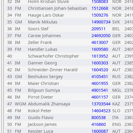
32
IM
Holm Kristian Stuvik
1508083
NOR
241
33
FM
Christiansen Johan-Sebastian
1512668
NOR
241
34
FM
Hauge Lars Oskar
1509276
NOR
241
35
GM
Manik Mikulas
14900734
SVK
241
36
IM
Soors Stef
209511
BEL
240
37
FM
Carow Johannes
24692050
GER
240
38
IM
Zeller Frank
4613007
GER
240
39
FM
Handler Lukas
1609580
AUT
240
40
Schwarhofer Christopher
1613952
AUT
239
41
IM
Danner Georg
1600303
AUT
238
42
IM
Schneider-Zinner Harald
1604520
AUT
238
43
GM
Beshukov Sergey
4105451
RUS
238
44
IM
Maier Christian
4601955
GER
238
45
FM
Bilguun Sumiya
4901541
MGL
237
46
IM
Pirrot Dieter
4601157
GER
237
47
WGM
Abdumalik Zhansaya
13703544
KAZ
237
48
FM
Kokol Peter
14604523
SLO
237
49
IM
Guido Flavio
800538
ITA
236
50
FM
Jackson James
416860
ENG
236
51
FM
Kessler Luca
1600087
AUT
236