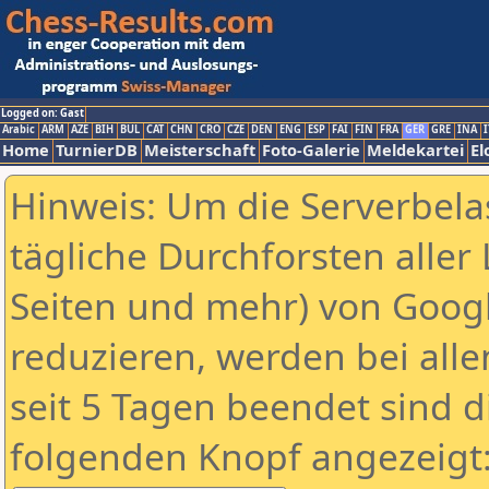
Logged on: Gast
Arabic
ARM
AZE
BIH
BUL
CAT
CHN
CRO
CZE
DEN
ENG
ESP
FAI
FIN
FRA
GER
GRE
INA
I
Home
TurnierDB
Meisterschaft
Foto-Galerie
Meldekartei
El
Hinweis: Um die Serverbela
tägliche Durchforsten aller 
Seiten und mehr) von Goog
reduzieren, werden bei alle
seit 5 Tagen beendet sind d
folgenden Knopf angezeigt