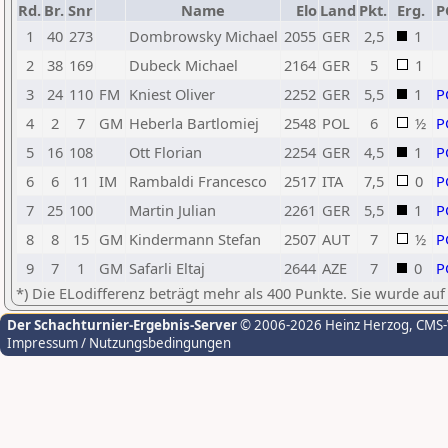
Rd.
Br.
Snr
Name
Elo
Land
Pkt.
Erg.
P
1
40
273
Dombrowsky Michael
2055
GER
2,5
1
2
38
169
Dubeck Michael
2164
GER
5
1
3
24
110
FM
Kniest Oliver
2252
GER
5,5
1
P
4
2
7
GM
Heberla Bartlomiej
2548
POL
6
½
P
5
16
108
Ott Florian
2254
GER
4,5
1
P
6
6
11
IM
Rambaldi Francesco
2517
ITA
7,5
0
P
7
25
100
Martin Julian
2261
GER
5,5
1
P
8
8
15
GM
Kindermann Stefan
2507
AUT
7
½
P
9
7
1
GM
Safarli Eltaj
2644
AZE
7
0
P
*) Die ELodifferenz beträgt mehr als 400 Punkte. Sie wurde auf
Der Schachturnier-Ergebnis-Server
© 2006-2026 Heinz Herzog
, CMS
Impressum / Nutzungsbedingungen