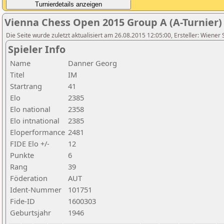
Vienna Chess Open 2015 Group A (A-Turnier)
Die Seite wurde zuletzt aktualisiert am 26.08.2015 12:05:00, Ersteller: Wiener
Spieler Info
Name
Danner Georg
Titel
IM
Startrang
41
Elo
2385
Elo national
2358
Elo intnational
2385
Eloperformance
2481
FIDE Elo +/-
12
Punkte
6
Rang
39
Föderation
AUT
Ident-Nummer
101751
Fide-ID
1600303
Geburtsjahr
1946