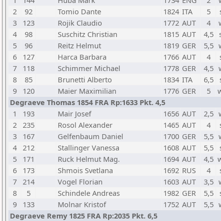
1
144
Huba Mark
1734
ENG
2
2
92
Tomio Dante
1824
ITA
5
3
123
Rojik Claudio
1772
AUT
4
4
98
Suschitz Christian
1815
AUT
4,5
5
96
Reitz Helmut
1819
GER
5,5
6
127
Harca Barbara
1766
AUT
4
7
118
Schimmer Michael
1778
GER
4,5
8
85
Brunetti Alberto
1834
ITA
6,5
9
120
Maier Maximilian
1776
GER
5
Degraeve Thomas 1854 FRA Rp:1633 Pkt. 4,5
1
193
Mair Josef
1656
AUT
2,5
2
235
Rosol Alexander
1465
AUT
4
3
167
Gelfenbaum Daniel
1700
GER
5,5
4
212
Stallinger Vanessa
1608
AUT
5,5
5
171
Ruck Helmut Mag.
1694
AUT
4,5
6
173
Shmois Svetlana
1692
RUS
4
7
214
Vogel Florian
1603
AUT
3,5
8
5
Schindele Andreas
1982
GER
5,5
9
133
Molnar Kristof
1752
AUT
5,5
Degraeve Remy 1825 FRA Rp:2035 Pkt. 6,5