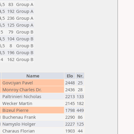
5,5
83
Group A
4,5
192
Group A
4,5
236
Group A
5,5
125
Group A
5
79
Group B
4,5
104
Group B
6,5
8
Group B
3,5
196
Group B
4
162
Group B
Name
Elo
Nr.
Govciyan Pavel
2448
25
Monroy Charles Dr.
2436
28
Paltrinieri Nicholas
2213
133
Wecker Martin
2145
182
Bizeul Pierre
1798
449
M
Buchenau Frank
2290
86
M
Namyslo Holger
2227
125
Charaus Florian
1903
44