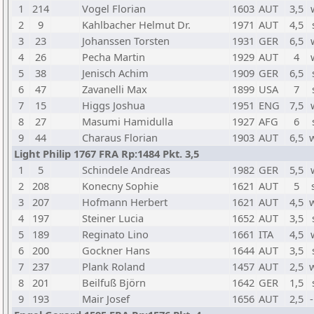
1
214
Vogel Florian
1603
AUT
3,5
2
9
Kahlbacher Helmut Dr.
1971
AUT
4,5
3
23
Johanssen Torsten
1931
GER
6,5
4
26
Pecha Martin
1929
AUT
4
5
38
Jenisch Achim
1909
GER
6,5
6
47
Zavanelli Max
1899
USA
7
7
15
Higgs Joshua
1951
ENG
7,5
8
27
Masumi Hamidulla
1927
AFG
6
9
44
Charaus Florian
1903
AUT
6,5
Light Philip 1767 FRA Rp:1484 Pkt. 3,5
1
5
Schindele Andreas
1982
GER
5,5
2
208
Konecny Sophie
1621
AUT
5
3
207
Hofmann Herbert
1621
AUT
4,5
4
197
Steiner Lucia
1652
AUT
3,5
5
189
Reginato Lino
1661
ITA
4,5
6
200
Gockner Hans
1644
AUT
3,5
7
237
Plank Roland
1457
AUT
2,5
8
201
Beilfuß Björn
1642
GER
1,5
9
193
Mair Josef
1656
AUT
2,5
-