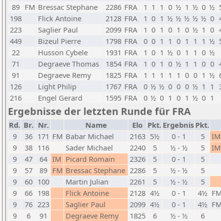
89
FM
Bressac Stephane
2286
FRA
1
1
1
0
½
1
½
0
½
198
Flick Antoine
2128
FRA
1
0
1
½
½
½
½
½
0
223
Saglier Paul
2099
FRA
1
0
1
0
1
0
½
1
0
449
Bizeul Pierre
1798
FRA
0
0
1
1
0
1
1
1
½
22
Husson Cybele
1931
FRA
1
0
1
½
0
1
1
0
½
71
Degraeve Thomas
1854
FRA
1
0
1
0
½
1
1
0
0
91
Degraeve Remy
1825
FRA
1
1
1
1
1
0
0
1
½
126
Light Philip
1767
FRA
0
½
½
0
0
0
½
1
1
216
Engel Gerard
1595
FRA
0
½
0
1
0
1
½
0
1
Ergebnisse der letzten Runde für FRA
Rd.
Br.
Nr.
Name
Elo
Pkt.
Ergebnis
Pkt.
9
36
171
FM
Babar Michael
2163
5½
0 - 1
5
IM
9
38
116
Sader Michael
2240
5
½ - ½
5
IM
9
47
64
IM
Picard Romain
2326
5
0 - 1
5
9
57
89
FM
Bressac Stephane
2286
5
½ - ½
5
9
60
100
Martin Julian
2261
5
½ - ½
5
9
66
198
Flick Antoine
2128
4½
0 - 1
4½
F
9
76
223
Saglier Paul
2099
4½
0 - 1
4½
F
9
6
91
Degraeve Remy
1825
6
½ - ½
6