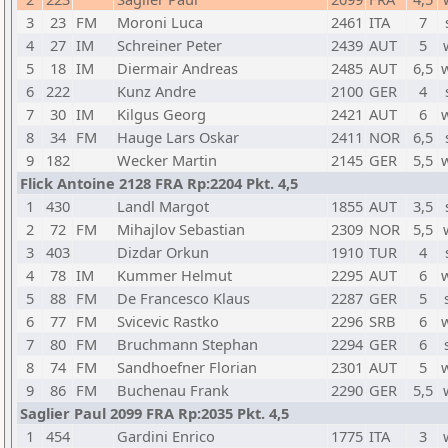
3
23
FM
Moroni Luca
2461
ITA
7
4
27
IM
Schreiner Peter
2439
AUT
5
5
18
IM
Diermair Andreas
2485
AUT
6,5
6
222
Kunz Andre
2100
GER
4
7
30
IM
Kilgus Georg
2421
AUT
6
8
34
FM
Hauge Lars Oskar
2411
NOR
6,5
9
182
Wecker Martin
2145
GER
5,5
Flick Antoine 2128 FRA Rp:2204 Pkt. 4,5
1
430
Landl Margot
1855
AUT
3,5
2
72
FM
Mihajlov Sebastian
2309
NOR
5,5
3
403
Dizdar Orkun
1910
TUR
4
4
78
IM
Kummer Helmut
2295
AUT
6
5
88
FM
De Francesco Klaus
2287
GER
5
6
77
FM
Svicevic Rastko
2296
SRB
6
7
80
FM
Bruchmann Stephan
2294
GER
6
8
74
FM
Sandhoefner Florian
2301
AUT
5
9
86
FM
Buchenau Frank
2290
GER
5,5
Saglier Paul 2099 FRA Rp:2035 Pkt. 4,5
1
454
Gardini Enrico
1775
ITA
3