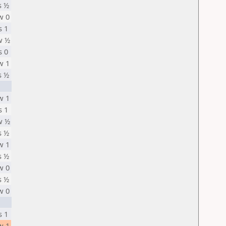
s ½
w 0
s 1
w ½
s 0
w 1
s ½
w 1
s 1
w ½
s ½
w 1
s ½
w 0
s ½
w 0
s 1
w 1