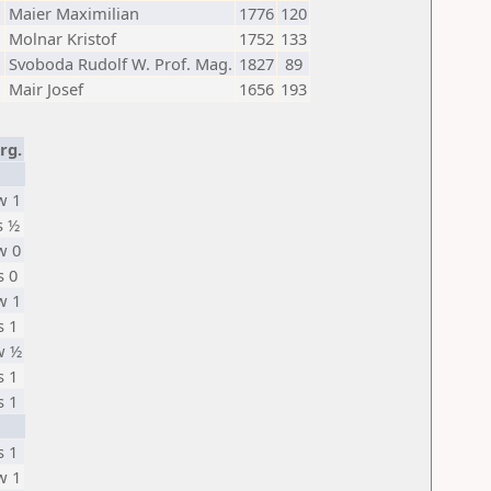
Maier Maximilian
1776
120
Molnar Kristof
1752
133
Svoboda Rudolf W. Prof. Mag.
1827
89
Mair Josef
1656
193
rg.
w 1
s ½
w 0
s 0
w 1
s 1
w ½
s 1
s 1
s 1
w 1