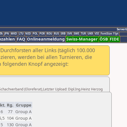
Servert
TA
JPN
MKD
LTU
NED
POL
POR
ROU
RUS
SRB
SVK
SWE
TUR
UKR
VIE
FontSize:11pt
ozahlen
FAQ
Onlineanmeldung
Swiss-Manager
ÖSB
FIDE
urchforsten aller Links (täglich 100.000
ieren, werden bei allen Turnieren, die
ch folgenden Knopf angezeigt:
 Schachverband (Eloreferat),Letzter Upload: Dipl.Ing.Heinz Herzog
kt.
Rg.
Gruppe
6
77
Group A
5,5
104
Group A
5
130
Group A