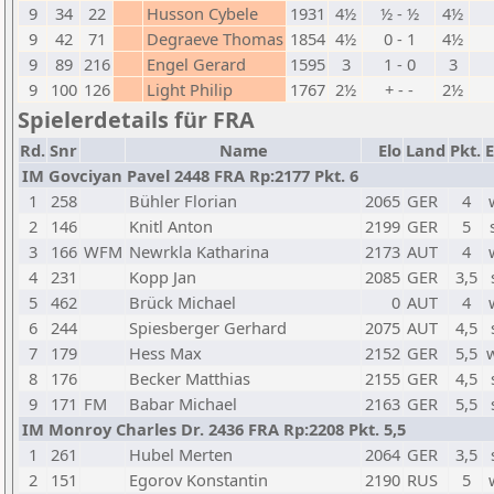
9
34
22
Husson Cybele
1931
4½
½ - ½
4½
9
42
71
Degraeve Thomas
1854
4½
0 - 1
4½
9
89
216
Engel Gerard
1595
3
1 - 0
3
9
100
126
Light Philip
1767
2½
+ - -
2½
Spielerdetails für FRA
Rd.
Snr
Name
Elo
Land
Pkt.
E
IM Govciyan Pavel 2448 FRA Rp:2177 Pkt. 6
1
258
Bühler Florian
2065
GER
4
2
146
Knitl Anton
2199
GER
5
3
166
WFM
Newrkla Katharina
2173
AUT
4
4
231
Kopp Jan
2085
GER
3,5
5
462
Brück Michael
0
AUT
4
6
244
Spiesberger Gerhard
2075
AUT
4,5
7
179
Hess Max
2152
GER
5,5
8
176
Becker Matthias
2155
GER
4,5
9
171
FM
Babar Michael
2163
GER
5,5
IM Monroy Charles Dr. 2436 FRA Rp:2208 Pkt. 5,5
1
261
Hubel Merten
2064
GER
3,5
2
151
Egorov Konstantin
2190
RUS
5