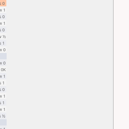
s 0
w 1
s 0
w 1
s 0
w ½
s 1
w 0
w 0
 0K
w 1
s 1
s 0
w 1
s 1
w 1
s ½