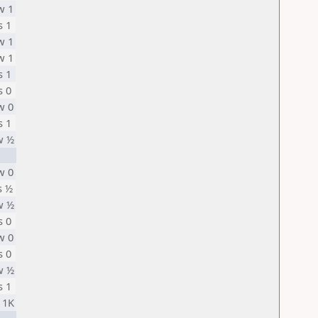
w 1
s 1
w 1
w 1
s 1
s 0
w 0
s 1
w ½
w 0
s ½
w ½
s 0
w 0
s 0
w ½
s 1
 1K