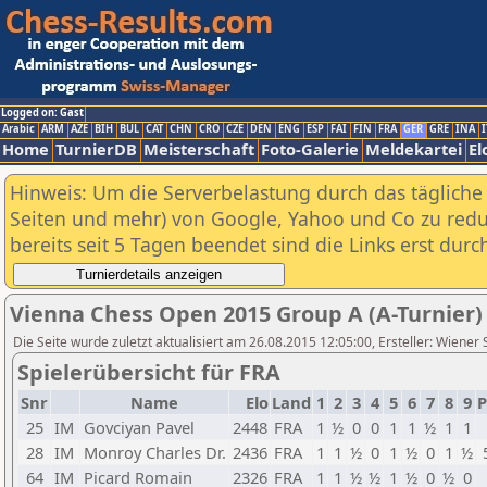
Logged on: Gast
Arabic
ARM
AZE
BIH
BUL
CAT
CHN
CRO
CZE
DEN
ENG
ESP
FAI
FIN
FRA
GER
GRE
INA
I
Home
TurnierDB
Meisterschaft
Foto-Galerie
Meldekartei
El
Hinweis: Um die Serverbelastung durch das tägliche D
Seiten und mehr) von Google, Yahoo und Co zu reduz
bereits seit 5 Tagen beendet sind die Links erst dur
Vienna Chess Open 2015 Group A (A-Turnier)
Die Seite wurde zuletzt aktualisiert am 26.08.2015 12:05:00, Ersteller: Wiener
Spielerübersicht für FRA
Snr
Name
Elo
Land
1
2
3
4
5
6
7
8
9
P
25
IM
Govciyan Pavel
2448
FRA
1
½
0
0
1
1
½
1
1
28
IM
Monroy Charles Dr.
2436
FRA
1
1
½
0
1
½
0
1
½
64
IM
Picard Romain
2326
FRA
1
1
½
½
1
½
0
½
0