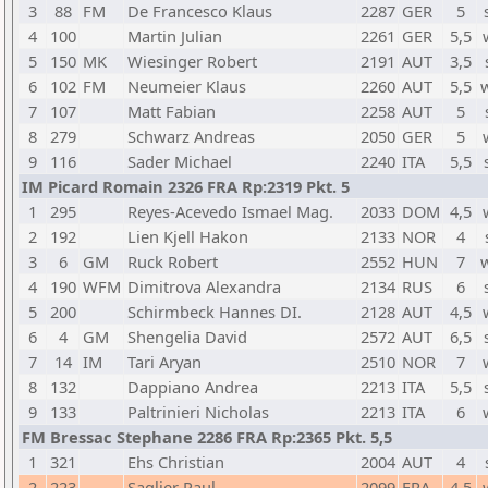
3
88
FM
De Francesco Klaus
2287
GER
5
4
100
Martin Julian
2261
GER
5,5
5
150
MK
Wiesinger Robert
2191
AUT
3,5
6
102
FM
Neumeier Klaus
2260
AUT
5,5
7
107
Matt Fabian
2258
AUT
5
8
279
Schwarz Andreas
2050
GER
5
9
116
Sader Michael
2240
ITA
5,5
IM Picard Romain 2326 FRA Rp:2319 Pkt. 5
1
295
Reyes-Acevedo Ismael Mag.
2033
DOM
4,5
2
192
Lien Kjell Hakon
2133
NOR
4
3
6
GM
Ruck Robert
2552
HUN
7
4
190
WFM
Dimitrova Alexandra
2134
RUS
6
5
200
Schirmbeck Hannes DI.
2128
AUT
4,5
6
4
GM
Shengelia David
2572
AUT
6,5
7
14
IM
Tari Aryan
2510
NOR
7
8
132
Dappiano Andrea
2213
ITA
5,5
9
133
Paltrinieri Nicholas
2213
ITA
6
FM Bressac Stephane 2286 FRA Rp:2365 Pkt. 5,5
1
321
Ehs Christian
2004
AUT
4
2
223
Saglier Paul
2099
FRA
4,5