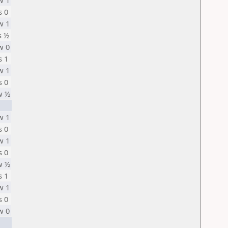
w 1
s 0
w 1
s ½
w 0
s 1
w 1
s 0
w ½
w 1
s 0
w 1
s 0
w ½
s 1
w 1
s 0
w 0