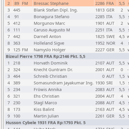
2
89
FM
Bressac Stephane
2286
FRA
5,5
3
445
Blank Stefan Dipl. Ing.
1813
GER
2
4
91
Bonagura Stefano
2285
ITA
5,5
5
412
Morgunov Marc
1901
AUT
2
6
111
Caruso Augusto M
2251
ITA
5,5
7
442
Darnell Anton
1825
SWE
4,5
8
363
Holleland Sigve
1952
NOR
4
9
125
FM
Namyslo Holger
2227
GER
5,5
Bizeul Pierre 1798 FRA Rp:2146 Pkt. 5,5
1
218
Horvath Dominik
2107
AUT
5,5
2
324
Knecht Guntram Dr.
2001
AUT
0
-
3
464
Schreib Christian
0
AUT
1,5
4
389
Somasundram Jayakumar Ing.
1930
SRI
1,5
5
234
Fröwis Annika
2083
AUT
5,5
6
321
Ehs Christian
2004
AUT
4
7
230
Stagl Marco
2088
AUT
4,5
8
173
Kiss Balint
2163
AUT
4,5
9
100
Martin Julian
2261
GER
5,5
Husson Cybele 1931 FRA Rp:1793 Pkt. 5