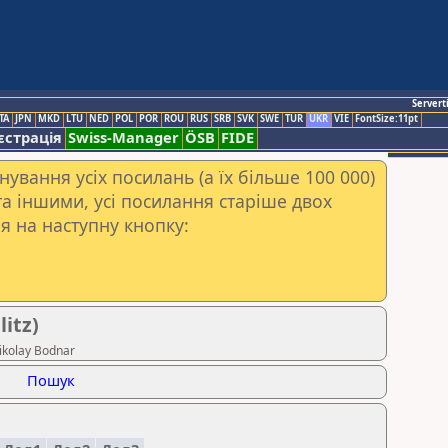
Servert
TA
JPN
MKD
LTU
NED
POL
POR
ROU
RUS
SRB
SVK
SWE
TUR
UKR
VIE
FontSize:11pt
єстрація
Swiss-Manager
ÖSB
FIDE
ування усіх посилань (а їх більше 100 000)
а іншими, усі посилання старіше двох
я на наступну кнопку:
itz)
kolay Bodnar
Пошук