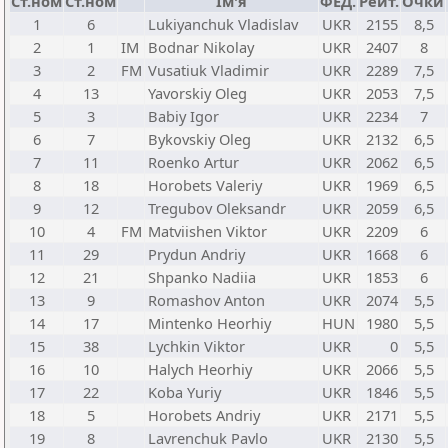
Ст.ном
Ст.ном
Ім'я
ФЕД.
Рейт.
Очки
1
6
Lukiyanchuk Vladislav
UKR
2155
8,5
2
1
IM
Bodnar Nikolay
UKR
2407
8
3
2
FM
Vusatiuk Vladimir
UKR
2289
7,5
4
13
Yavorskiy Oleg
UKR
2053
7,5
5
3
Babiy Igor
UKR
2234
7
6
7
Bykovskiy Oleg
UKR
2132
6,5
7
11
Roenko Artur
UKR
2062
6,5
8
18
Horobets Valeriy
UKR
1969
6,5
9
12
Tregubov Oleksandr
UKR
2059
6,5
10
4
FM
Matviishen Viktor
UKR
2209
6
11
29
Prydun Andriy
UKR
1668
6
12
21
Shpanko Nadiia
UKR
1853
6
13
9
Romashov Anton
UKR
2074
5,5
14
17
Mintenko Heorhiy
HUN
1980
5,5
15
38
Lychkin Viktor
UKR
0
5,5
16
10
Halych Heorhiy
UKR
2066
5,5
17
22
Koba Yuriy
UKR
1846
5,5
18
5
Horobets Andriy
UKR
2171
5,5
19
8
Lavrenchuk Pavlo
UKR
2130
5,5