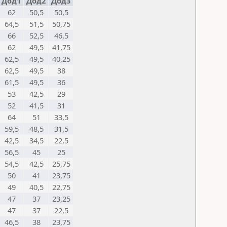
Дод1
Дод2
Дод3
62
50,5
50,5
64,5
51,5
50,75
66
52,5
46,5
62
49,5
41,75
62,5
49,5
40,25
62,5
49,5
38
61,5
49,5
36
53
42,5
29
52
41,5
31
64
51
33,5
59,5
48,5
31,5
42,5
34,5
22,5
56,5
45
25
54,5
42,5
25,75
50
41
23,75
49
40,5
22,75
47
37
23,25
47
37
22,5
46,5
38
23,75