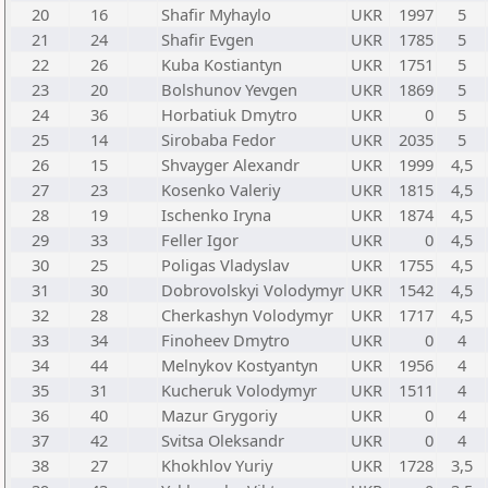
20
16
Shafir Myhaylo
UKR
1997
5
21
24
Shafir Evgen
UKR
1785
5
22
26
Kuba Kostiantyn
UKR
1751
5
23
20
Bolshunov Yevgen
UKR
1869
5
24
36
Horbatiuk Dmytro
UKR
0
5
25
14
Sirobaba Fedor
UKR
2035
5
26
15
Shvayger Alexandr
UKR
1999
4,5
27
23
Kosenko Valeriy
UKR
1815
4,5
28
19
Ischenko Iryna
UKR
1874
4,5
29
33
Feller Igor
UKR
0
4,5
30
25
Poligas Vladyslav
UKR
1755
4,5
31
30
Dobrovolskyi Volodymyr
UKR
1542
4,5
32
28
Cherkashyn Volodymyr
UKR
1717
4,5
33
34
Finoheev Dmytro
UKR
0
4
34
44
Melnykov Kostyantyn
UKR
1956
4
35
31
Kucheruk Volodymyr
UKR
1511
4
36
40
Mazur Grygoriy
UKR
0
4
37
42
Svitsa Oleksandr
UKR
0
4
38
27
Khokhlov Yuriy
UKR
1728
3,5