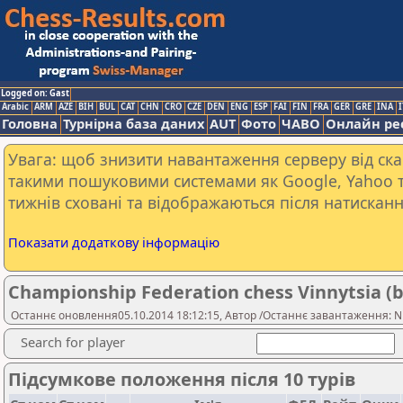
Logged on: Gast
Arabic
ARM
AZE
BIH
BUL
CAT
CHN
CRO
CZE
DEN
ENG
ESP
FAI
FIN
FRA
GER
GRE
INA
I
Головна
Турнірна база даних
AUT
Фото
ЧАВО
Онлайн ре
Увага: щоб знизити навантаження серверу від скан
такими пошуковими системами як Google, Yahoo т
тижнів сховані та відображаються після натисканн
Показати додаткову інформацію
Championship Federation chess Vinnytsia (bl
Останнє оновлення05.10.2014 18:12:15, Автор /Останнє завантаження: Ni
Search for player
Підсумкове положення після 10 турів